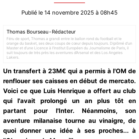
Publié le 14 novembre 2025 à 08h45
Thomas Bourseau
-
Rédacteur
Féru de sport, Thomas a grandi entre le ballon rond du football et le
orange du basket, ses deux coups de cœur depuis toujours. Diplômé d’un
Master et d’une Licence à l’Institut Européen du Journalisme de Paris, il
suit toujours de très près les aventures d’Arsenal et des Los Angeles
Lakers.
Un transfert à 23M€ qui a permis à l'OM de
renflouer ses caisses en début de mercato.
Voici ce que Luis Henrique a offert au club
qui l'avait prolongé un an plus tôt en
partant pour l'Inter. Néanmoins, son
aventure milanaise tourne au vinaigre, de
quoi donner une idée à ses proches... à