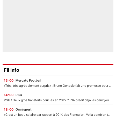
Fil info
15h00
Mercato Football
«Très, très agréablement surpris» : Bruno Genesio fait une promesse pour la suite du mercato de l’OM et rassure les supporters
14h00
PSG
PSG : Deux gros transferts bouclés en 2027 ? L'IA prédit déjà les deux joueurs qui pourraient rejoindre Luis Enrique !
13h00
Omnisport
«C'est un beau salaire par rapport à 90 % des Français» : Voilà combien touchait Nelson Monfort sur France Télévisions avant de rejoindre CNews