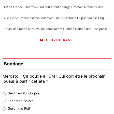
XV de France - Matthieu Jalibert a tout changé : Romain Ntamack doit-il s’inquiéter pour sa place à un an de la Coupe du monde ?
«Le XV de France est meilleur avec Lucu» : Antoine Dupont doit-il s’inquiéter pour sa place ?
Le XV de France a trouvé son remplaçant : Fabien Galthié doit-il se passer d'Antoine Dupont ?
ACTUS XV DE FRANCE
Sondage
Mercato - Ça bouge à l’OM : Qui doit être le prochain
joueur à partir cet été ?
Geoffrey Kondogbia
Geoffrey Kondogbia
38%
Leonardo Balerdi
Leonardo Balerdi
Geronimo Rulli
32%