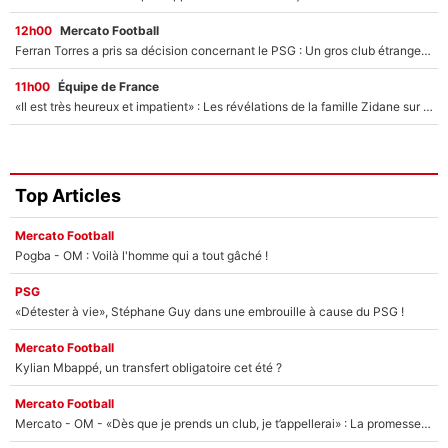
12h00
Mercato Football
Ferran Torres a pris sa décision concernant le PSG : Un gros club étranger prêt à relancer le feuilleton pour la signature du champion du monde 2026 !
11h00
Équipe de France
«Il est très heureux et impatient» : Les révélations de la famille Zidane sur sa prise de pouvoir en équipe de France !
Top Articles
Mercato Football
Pogba - OM : Voilà l'homme qui a tout gâché !
PSG
«Détester à vie», Stéphane Guy dans une embrouille à cause du PSG !
Mercato Football
Kylian Mbappé, un transfert obligatoire cet été ?
Mercato Football
Mercato - OM - «Dès que je prends un club, je t’appellerai» : La promesse de Marcelino au moment de claquer la porte