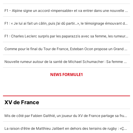
F1 - Alpine signe un accord «impensable» et va entrer dans une nouvelle dimension : Grande nouvelle pour Pierre Gasly !
F1 : « Je lui ai fait un câlin, puis j’ai dû partir...», le témoignage émouvant de Max Verstappen sur sa fille
F1 : Charles Leclerc surpris par les paparazzis avec sa femme, les rumeurs étaient vraies !
Comme pour le final du Tour de France, Esteban Ocon propose un Grand Prix de Formule 1 à Paris : «Autour de l’Arc de Triomphe, ce serait génial» !
Nouvelle rumeur autour de la santé de Michael Schumacher : Sa femme Corinna sort du silence
NEWS FORMULE1
XV de France
Mis de côté par Fabien Galthié, un joueur du XV de France partage sa frustration : «ils ne me l’ont pas dit tout de suite»
La raison d'être de Matthieu Jalibert en dehors des terrains de rugby : «Ça m'atteint autant que si tu touches à un membre de ma famille»