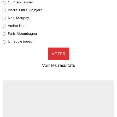
Quinten Timber
Geronimo Rulli
Pierre-Emile Hojbjerg
5%
Neal Maupay
Quinten Timber
Amine Harit
1%
Faris Moumbagna
Pierre-Emile Hojbjerg
Un autre joueur
9%
VOTER
Neal Maupay
4%
Voir les résultats
Amine Harit
3%
Faris Moumbagna
4%
Un autre joueur
5%