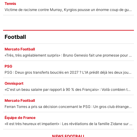
Tennis
Victime de racisme contre Murray, Kyrgios pousse un énorme coup de gueule !
Football
Mercato Football
«Très, très agréablement surpris» : Bruno Genesio fait une promesse pour la suite du mercato de l’OM et rassure les supporters
PSG
PSG : Deux gros transferts bouclés en 2027 ? L'IA prédit déjà les deux joueurs qui pourraient rejoindre Luis Enrique !
Omnisport
«C'est un beau salaire par rapport à 90 % des Français» : Voilà combien touchait Nelson Monfort sur France Télévisions avant de rejoindre CNews
Mercato Football
Ferran Torres a pris sa décision concernant le PSG : Un gros club étranger prêt à relancer le feuilleton pour la signature du champion du monde 2026 !
Équipe de France
«Il est très heureux et impatient» : Les révélations de la famille Zidane sur sa prise de pouvoir en équipe de France !
NEWS FOOTBALL