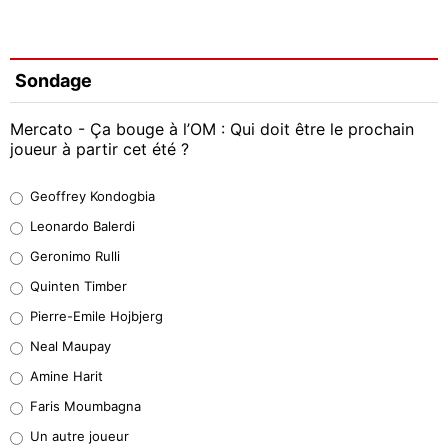
Sondage
Mercato - Ça bouge à l’OM : Qui doit être le prochain
joueur à partir cet été ?
Geoffrey Kondogbia
Geoffrey Kondogbia
38%
Leonardo Balerdi
Leonardo Balerdi
Geronimo Rulli
32%
Quinten Timber
Geronimo Rulli
Pierre-Emile Hojbjerg
5%
Neal Maupay
Quinten Timber
Amine Harit
1%
Faris Moumbagna
Pierre-Emile Hojbjerg
Un autre joueur