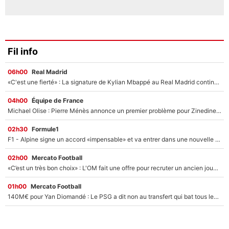
Fil info
06h00
Real Madrid
«C'est une fierté» : La signature de Kylian Mbappé au Real Madrid continue de régaler l'Espagne
04h00
Équipe de France
Michael Olise : Pierre Ménès annonce un premier problème pour Zinedine Zidane en équipe de France
02h30
Formule1
F1 - Alpine signe un accord «impensable» et va entrer dans une nouvelle dimension : Grande nouvelle pour Pierre Gasly !
02h00
Mercato Football
«C’est un très bon choix» : L'OM fait une offre pour recruter un ancien joueur du PSG... et c'est validé dans l'After Foot !
01h00
Mercato Football
140M€ pour Yan Diomandé : Le PSG a dit non au transfert qui bat tous les records sur le mercato