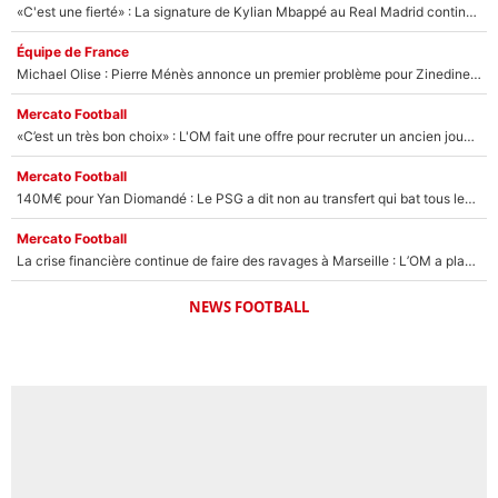
«C'est une fierté» : La signature de Kylian Mbappé au Real Madrid continue de régaler l'Espagne
Équipe de France
Michael Olise : Pierre Ménès annonce un premier problème pour Zinedine Zidane en équipe de France
Mercato Football
«C’est un très bon choix» : L'OM fait une offre pour recruter un ancien joueur du PSG... et c'est validé dans l'After Foot !
Mercato Football
140M€ pour Yan Diomandé : Le PSG a dit non au transfert qui bat tous les records sur le mercato
Mercato Football
La crise financière continue de faire des ravages à Marseille : L’OM a placé 12 joueurs sur le marché des transferts… et ça pourrait lui rapporter près de 100M€ !
NEWS FOOTBALL