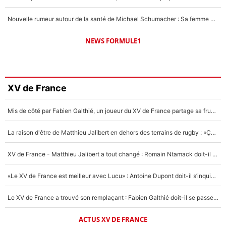
Nouvelle rumeur autour de la santé de Michael Schumacher : Sa femme Corinna sort du silence
NEWS FORMULE1
XV de France
Mis de côté par Fabien Galthié, un joueur du XV de France partage sa frustration : «ils ne me l’ont pas dit tout de suite»
La raison d'être de Matthieu Jalibert en dehors des terrains de rugby : «Ça m'atteint autant que si tu touches à un membre de ma famille»
XV de France - Matthieu Jalibert a tout changé : Romain Ntamack doit-il s’inquiéter pour sa place à un an de la Coupe du monde ?
«Le XV de France est meilleur avec Lucu» : Antoine Dupont doit-il s’inquiéter pour sa place ?
Le XV de France a trouvé son remplaçant : Fabien Galthié doit-il se passer d'Antoine Dupont ?
ACTUS XV DE FRANCE