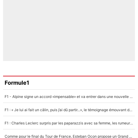
Formule1
F1 - Alpine signe un accord «impensable» et va entrer dans une nouvelle dimension : Grande nouvelle pour Pierre Gasly !
F1 : « Je lui ai fait un câlin, puis j’ai dû partir...», le témoignage émouvant de Max Verstappen sur sa fille
F1 : Charles Leclerc surpris par les paparazzis avec sa femme, les rumeurs étaient vraies !
Comme pour le final du Tour de France, Esteban Ocon propose un Grand Prix de Formule 1 à Paris : «Autour de l’Arc de Triomphe, ce serait génial» !