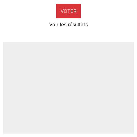
9%
VOTER
Neal Maupay
4%
Voir les résultats
Amine Harit
3%
Faris Moumbagna
5%
Un autre joueur
5%
1547 personnes ont participé aux votes.