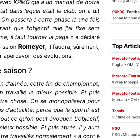
é avec KPMG qui a un mandat de notre
at dans lequel était le club, on a dit
00h00
Footbal
. On passera à cette phase là une fois
ant que l'objectif que j'ai fixé sera
me, il faut tourner la page »
a déclaré
Top Articl
Romeyer,
s selon
il faudra, sûrement,
ur apercevoir des évolutions.
Mercato Footba
Pogba - OM : Vo
 saison ?
Mercato Footba
Kylian Mbappé, u
n d'année, cette fin de championnat,
n travaille le mieux possible. Et puis
Mercato Footba
autre chose. On se monopolisera pour
s d'actualité, parce que le sportif est
Tennis
ut ce qu'on peut évoquer. L'objectif,
mieux possible. Et puis après, il y aura
PSG
PSG : Mbappé ac
être travaillés normalement
» a confié