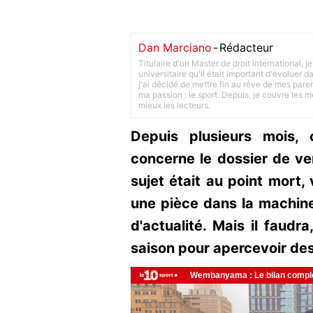
Dan Marciano
-
Rédacteur
Titulaire d'un Master de droit international,
universitaire qu'il était important d'évoluer
j'ai décidé de mettre fin au rêve de mes pare
ma passion : le sport. Depuis, je couvre les m
mieux les lecteurs.
Depuis plusieurs mois, 
concerne le dossier de ve
sujet était au point mort
une pièce dans la machine 
d'actualité. Mais il faudra
saison pour apercevoir de