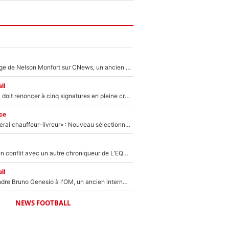
Après le dérapage de Nelson Monfort sur CNews, un ancien journaliste de France Télévisions relance la polémique sur les incendies en Gironde
ll
Grégory Lorenzi doit renoncer à cinq signatures en pleine crise financière : L’IA propose sept noms à l’OM pour un mercato réussi... à seulement 5M€ !
ce
«Plus grand, je ferai chauffeur-livreur» : Nouveau sélectionneur des Bleus, Zinédine Zidane s’était imaginé un avenir très différent lorsqu'il était enfant
Johan Micoud en conflit avec un autre chroniqueur de L’EQUIPE du Soir : «Pendant un moment, je ne les ai pas remis ensemble dans l'émission»
ll
Proche de rejoindre Bruno Genesio à l'OM, un ancien international français va finalement débarquer... sur RMC !
NEWS FOOTBALL