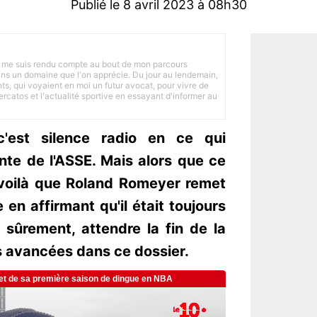
Publié le 8 avril 2023 à 08h30
 je me suis rendu compte au bout de mon parcours
 dans un domaine que l'on apprécie. Du jour au lendemain,
nts, qui voyaient en moi un futur avocat, pour vivre de
ercatos et l'actualité sportive en essayant d'informer au
c'est silence radio en ce qui
nte de l'ASSE. Mais alors que ce
, voilà que Roland Romeyer remet
en affirmant qu'il était toujours
, sûrement, attendre la fin de la
s avancées dans ce dossier.