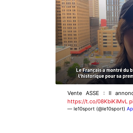
Vente ASSE : Il annonc
https://t.co/08KbiKiMvL
p
— le10sport (@le10sport)
Ap