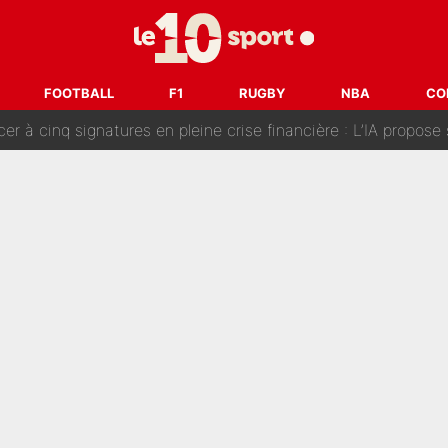
fort sur CNews, un ancien journaliste de France Télévisions relance la 
dej Pogacar : Le transfert qui effraie le peloton, «c’est la 
FOOTBALL
F1
RUGBY
NBA
CO
nq signatures en pleine crise financière : L’IA propose sept noms à l’OM po
reur» : Nouveau sélectionneur des Bleus, Zinédine Zidane s’était imaginé un av
 autre chroniqueur de L’EQUIPE du Soir : «Pendant un moment, je ne les 