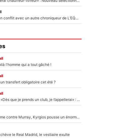
«Plus grand, je ferai chauffeur-livreur» : Nouveau sélectionneur des Bleus, Zinédine Zidane s’était imaginé un avenir très différent lorsqu'il était enfant
l
Johan Micoud en conflit avec un autre chroniqueur de L’EQUIPE du Soir : «Pendant un moment, je ne les ai pas remis ensemble dans l'émission»
es
ll
ilà l'homme qui a tout gâché !
ll
n transfert obligatoire cet été ?
ll
Mercato - OM - «Dès que je prends un club, je t’appellerai» : La promesse de Marcelino au moment de claquer la porte
Victime de racisme contre Murray, Kyrgios pousse un énorme coup de gueule !
hève le Real Madrid, le vestiaire exulte