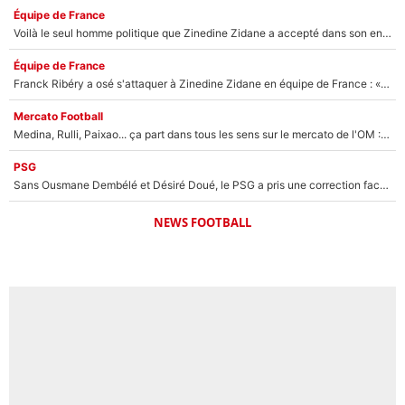
Équipe de France
Voilà le seul homme politique que Zinedine Zidane a accepté dans son entourage : «Je garde un très bon souvenir de lui»
Équipe de France
Franck Ribéry a osé s'attaquer à Zinedine Zidane en équipe de France : «Je n'aurais jamais fait ça»
Mercato Football
Medina, Rulli, Paixao... ça part dans tous les sens sur le mercato de l'OM : Frank McCourt va enfin récupérer l'argent qu'il attend ?
PSG
Sans Ousmane Dembélé et Désiré Doué, le PSG a pris une correction face à Majorque : Luis Enrique attend avec impatience des renforts !
NEWS FOOTBALL