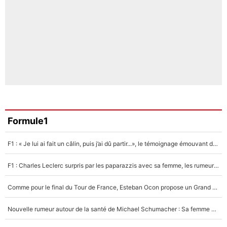
Formule1
F1 : « Je lui ai fait un câlin, puis j’ai dû partir...», le témoignage émouvant de Max Verstappen sur sa fille
F1 : Charles Leclerc surpris par les paparazzis avec sa femme, les rumeurs étaient vraies !
Comme pour le final du Tour de France, Esteban Ocon propose un Grand Prix de Formule 1 à Paris : «Autour de l’Arc de Triomphe, ce serait génial» !
Nouvelle rumeur autour de la santé de Michael Schumacher : Sa femme Corinna sort du silence