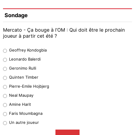
Sondage
Mercato - Ça bouge à l’OM : Qui doit être le prochain
joueur à partir cet été ?
Geoffrey Kondogbia
Geoffrey Kondogbia
38%
Leonardo Balerdi
Leonardo Balerdi
Geronimo Rulli
32%
Quinten Timber
Geronimo Rulli
Pierre-Emile Hojbjerg
5%
Neal Maupay
Quinten Timber
Amine Harit
1%
Faris Moumbagna
Pierre-Emile Hojbjerg
Un autre joueur
9%