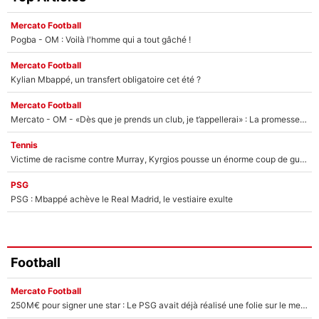
Mercato Football
Pogba - OM : Voilà l'homme qui a tout gâché !
Mercato Football
Kylian Mbappé, un transfert obligatoire cet été ?
Mercato Football
Mercato - OM - «Dès que je prends un club, je t’appellerai» : La promesse de Marcelino au moment de claquer la porte
Tennis
Victime de racisme contre Murray, Kyrgios pousse un énorme coup de gueule !
PSG
PSG : Mbappé achève le Real Madrid, le vestiaire exulte
Football
Mercato Football
250M€ pour signer une star : Le PSG avait déjà réalisé une folie sur le mercato bien avant Neymar !