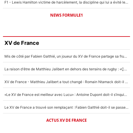
F1 - Lewis Hamilton victime de harcèlement, la discipline qui lui a évité le pire : «J'aurais probablement mal tourné»
NEWS FORMULE1
XV de France
Mis de côté par Fabien Galthié, un joueur du XV de France partage sa frustration : «ils ne me l’ont pas dit tout de suite»
La raison d'être de Matthieu Jalibert en dehors des terrains de rugby : «Ça m'atteint autant que si tu touches à un membre de ma famille»
XV de France - Matthieu Jalibert a tout changé : Romain Ntamack doit-il s’inquiéter pour sa place à un an de la Coupe du monde ?
«Le XV de France est meilleur avec Lucu» : Antoine Dupont doit-il s’inquiéter pour sa place ?
Le XV de France a trouvé son remplaçant : Fabien Galthié doit-il se passer d'Antoine Dupont ?
ACTUS XV DE FRANCE