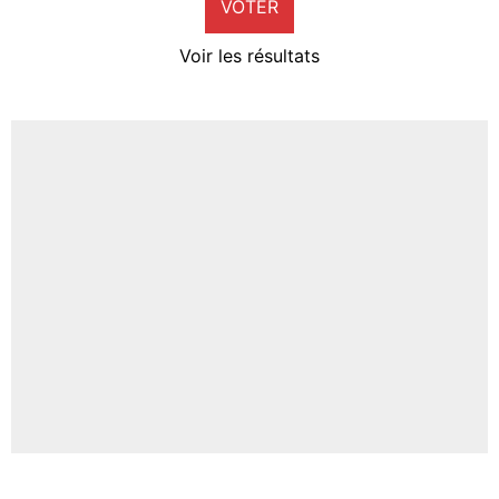
VOTER
Neal Maupay
4%
Voir les résultats
Amine Harit
3%
Faris Moumbagna
5%
Un autre joueur
5%
1529 personnes ont participé aux votes.