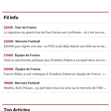
Fil info
22h15
Tour de France
La signature du grand rival de Paul Seixas est confirmée... et c'est une excellente nouvelle pour l'équipe Decathlon-CMA CGM !
22h00
Mercato Football
250M€ pour signer une star : Le PSG avait déjà réalisé une folie sur le mercato bien avant Neymar !
21h00
Équipe de France
Voilà le seul homme politique que Zinedine Zidane a accepté dans son entourage : «Je garde un très bon souvenir de lui»
20h00
Équipe de France
Franck Ribéry a osé s'attaquer à Zinedine Zidane en équipe de France : «Je n'aurais jamais fait ça»
19h00
Mercato Football
Medina, Rulli, Paixao... ça part dans tous les sens sur le mercato de l'OM : Frank McCourt va enfin récupérer l'argent qu'il attend ?
Top Articles