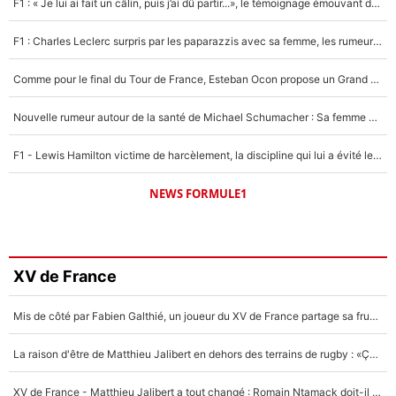
F1 : « Je lui ai fait un câlin, puis j’ai dû partir...», le témoignage émouvant de Max Verstappen sur sa fille
F1 : Charles Leclerc surpris par les paparazzis avec sa femme, les rumeurs étaient vraies !
Comme pour le final du Tour de France, Esteban Ocon propose un Grand Prix de Formule 1 à Paris : «Autour de l’Arc de Triomphe, ce serait génial» !
Nouvelle rumeur autour de la santé de Michael Schumacher : Sa femme Corinna sort du silence
F1 - Lewis Hamilton victime de harcèlement, la discipline qui lui a évité le pire : «J'aurais probablement mal tourné»
NEWS FORMULE1
XV de France
Mis de côté par Fabien Galthié, un joueur du XV de France partage sa frustration : «ils ne me l’ont pas dit tout de suite»
La raison d'être de Matthieu Jalibert en dehors des terrains de rugby : «Ça m'atteint autant que si tu touches à un membre de ma famille»
XV de France - Matthieu Jalibert a tout changé : Romain Ntamack doit-il s’inquiéter pour sa place à un an de la Coupe du monde ?