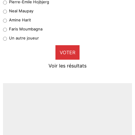
Pierre-Emile Hojbjerg
5%
Neal Maupay
Quinten Timber
Amine Harit
1%
Faris Moumbagna
Pierre-Emile Hojbjerg
Un autre joueur
9%
VOTER
Neal Maupay
4%
Voir les résultats
Amine Harit
3%
Faris Moumbagna
5%
Un autre joueur
5%
1531 personnes ont participé aux votes.