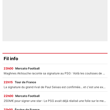
Fil info
23h00
Mercato Football
Maghnes Akliouche raconte sa signature au PSG : Voilà les coulisses de son transfert de rêve à 50M€
22h15
Tour de France
La signature du grand rival de Paul Seixas est confirmée... et c'est une excellente nouvelle pour l'équipe Decathlon-CMA CGM !
22h00
Mercato Football
250M€ pour signer une star : Le PSG avait déjà réalisé une folie sur le mercato bien avant Neymar !
21h00
Équipe de France