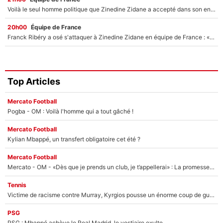
Voilà le seul homme politique que Zinedine Zidane a accepté dans son entourage : «Je garde un très bon souvenir de lui»
20h00
Équipe de France
Franck Ribéry a osé s'attaquer à Zinedine Zidane en équipe de France : «Je n'aurais jamais fait ça»
Top Articles
Mercato Football
Pogba - OM : Voilà l'homme qui a tout gâché !
Mercato Football
Kylian Mbappé, un transfert obligatoire cet été ?
Mercato Football
Mercato - OM - «Dès que je prends un club, je t’appellerai» : La promesse de Marcelino au moment de claquer la porte
Tennis
Victime de racisme contre Murray, Kyrgios pousse un énorme coup de gueule !
PSG
PSG : Mbappé achève le Real Madrid, le vestiaire exulte