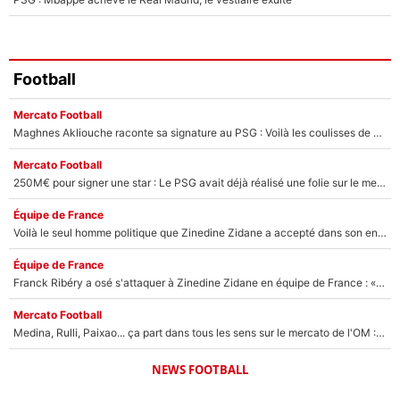
Football
Mercato Football
Maghnes Akliouche raconte sa signature au PSG : Voilà les coulisses de son transfert de rêve à 50M€
Mercato Football
250M€ pour signer une star : Le PSG avait déjà réalisé une folie sur le mercato bien avant Neymar !
Équipe de France
Voilà le seul homme politique que Zinedine Zidane a accepté dans son entourage : «Je garde un très bon souvenir de lui»
Équipe de France
Franck Ribéry a osé s'attaquer à Zinedine Zidane en équipe de France : «Je n'aurais jamais fait ça»
Mercato Football
Medina, Rulli, Paixao... ça part dans tous les sens sur le mercato de l'OM : Frank McCourt va enfin récupérer l'argent qu'il attend ?
NEWS FOOTBALL