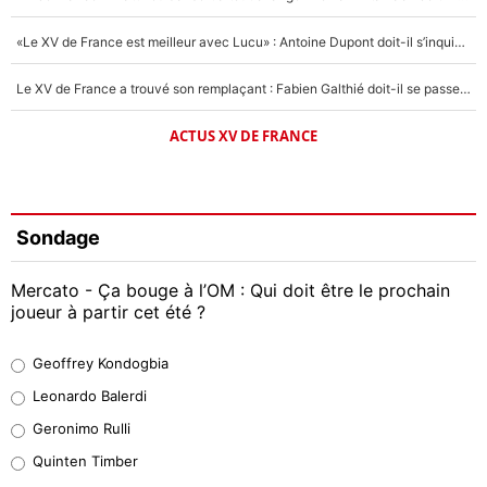
«Le XV de France est meilleur avec Lucu» : Antoine Dupont doit-il s’inquiéter pour sa place ?
Le XV de France a trouvé son remplaçant : Fabien Galthié doit-il se passer d'Antoine Dupont ?
ACTUS XV DE FRANCE
Sondage
Mercato - Ça bouge à l’OM : Qui doit être le prochain
joueur à partir cet été ?
Geoffrey Kondogbia
Geoffrey Kondogbia
38%
Leonardo Balerdi
Leonardo Balerdi
Geronimo Rulli
32%
Quinten Timber
Geronimo Rulli