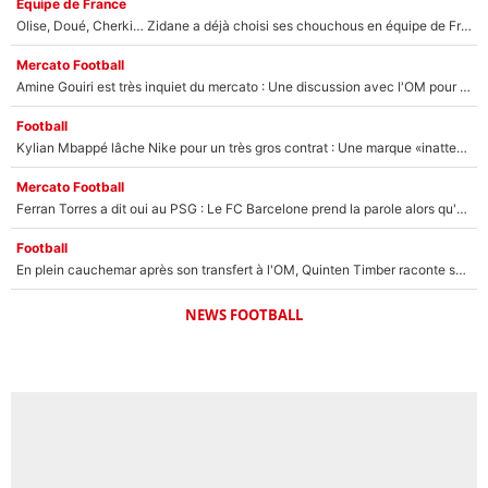
Équipe de France
Olise, Doué, Cherki… Zidane a déjà choisi ses chouchous en équipe de France ? L’IA annonce des surprises sans Kylian Mbappé !
Mercato Football
Amine Gouiri est très inquiet du mercato : Une discussion avec l'OM pour acter son transfert !
Football
Kylian Mbappé lâche Nike pour un très gros contrat : Une marque «inattendue» va frapper très fort
Mercato Football
Ferran Torres a dit oui au PSG : Le FC Barcelone prend la parole alors qu'un transfert de l'attaquant espagnol prend forme
Football
En plein cauchemar après son transfert à l'OM, Quinten Timber raconte ses doutes après sa signature à Marseille
NEWS FOOTBALL