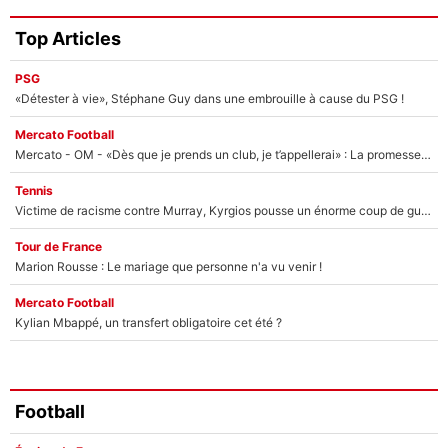
Top Articles
PSG
«Détester à vie», Stéphane Guy dans une embrouille à cause du PSG !
Mercato Football
Mercato - OM - «Dès que je prends un club, je t’appellerai» : La promesse de Marcelino au moment de claquer la porte
Tennis
Victime de racisme contre Murray, Kyrgios pousse un énorme coup de gueule !
Tour de France
Marion Rousse : Le mariage que personne n'a vu venir !
Mercato Football
Kylian Mbappé, un transfert obligatoire cet été ?
Football