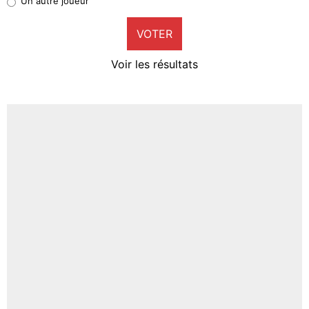
Un autre joueur
9%
VOTER
Neal Maupay
4%
Voir les résultats
Amine Harit
3%
Faris Moumbagna
4%
Un autre joueur
5%
1677 personnes ont participé aux votes.