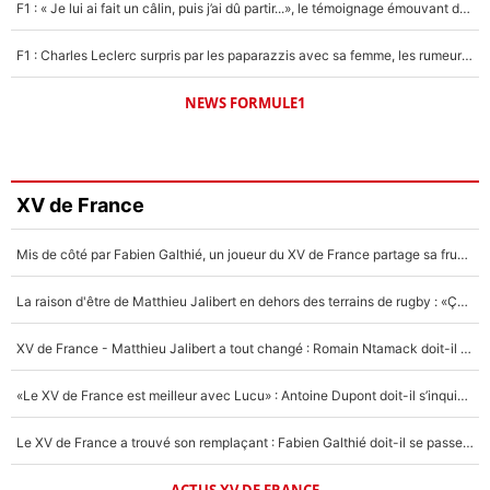
F1 : « Je lui ai fait un câlin, puis j’ai dû partir...», le témoignage émouvant de Max Verstappen sur sa fille
F1 : Charles Leclerc surpris par les paparazzis avec sa femme, les rumeurs étaient vraies !
NEWS FORMULE1
XV de France
Mis de côté par Fabien Galthié, un joueur du XV de France partage sa frustration : «ils ne me l’ont pas dit tout de suite»
La raison d'être de Matthieu Jalibert en dehors des terrains de rugby : «Ça m'atteint autant que si tu touches à un membre de ma famille»
XV de France - Matthieu Jalibert a tout changé : Romain Ntamack doit-il s’inquiéter pour sa place à un an de la Coupe du monde ?
«Le XV de France est meilleur avec Lucu» : Antoine Dupont doit-il s’inquiéter pour sa place ?
Le XV de France a trouvé son remplaçant : Fabien Galthié doit-il se passer d'Antoine Dupont ?
ACTUS XV DE FRANCE