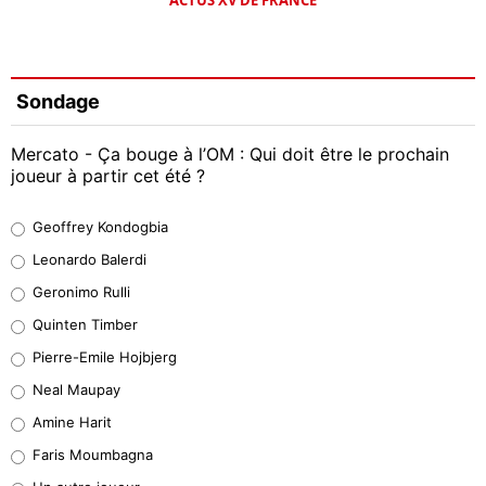
Sondage
Mercato - Ça bouge à l’OM : Qui doit être le prochain
joueur à partir cet été ?
Geoffrey Kondogbia
Geoffrey Kondogbia
38%
Leonardo Balerdi
Leonardo Balerdi
Geronimo Rulli
32%
Quinten Timber
Geronimo Rulli
Pierre-Emile Hojbjerg
5%
Neal Maupay
Quinten Timber
Amine Harit
1%
Faris Moumbagna
Pierre-Emile Hojbjerg