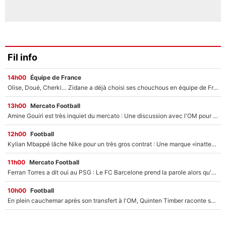
Fil info
14h00
Équipe de France
Olise, Doué, Cherki… Zidane a déjà choisi ses chouchous en équipe de France ? L’IA annonce des surprises sans Kylian Mbappé !
13h00
Mercato Football
Amine Gouiri est très inquiet du mercato : Une discussion avec l'OM pour acter son transfert !
12h00
Football
Kylian Mbappé lâche Nike pour un très gros contrat : Une marque «inattendue» va frapper très fort
11h00
Mercato Football
Ferran Torres a dit oui au PSG : Le FC Barcelone prend la parole alors qu'un transfert de l'attaquant espagnol prend forme
10h00
Football
En plein cauchemar après son transfert à l'OM, Quinten Timber raconte ses doutes après sa signature à Marseille