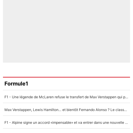
Formule1
F1 - Une légende de McLaren refuse le transfert de Max Verstappen qui pourrait «faire des vagues» et plomber l'ambiance dans l'équipe
Max Verstappen, Lewis Hamilton… et bientôt Fernando Alonso ? Le classement des pilotes les mieux payés en Formule 1 risque de changer !
F1 - Alpine signe un accord «impensable» et va entrer dans une nouvelle dimension : Grande nouvelle pour Pierre Gasly !