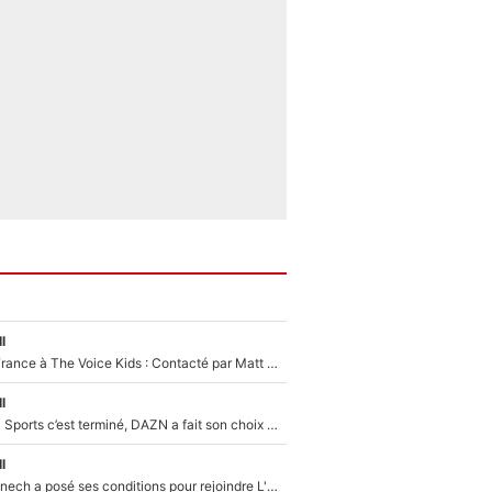
l
De l'équipe de France à The Voice Kids : Contacté par Matt Pokora, Kylian Mbappé a accepté de jouer un rôle inédit sur TF1 !
l
La Liga sur beIN Sports c’est terminé, DAZN a fait son choix pour Benjamin Da Silva et Omar Da Fonseca !
l
Raymond Domenech a posé ses conditions pour rejoindre L'EQUIPE du Soir : Il refuse de faire l'émission avec un autre chroniqueur !