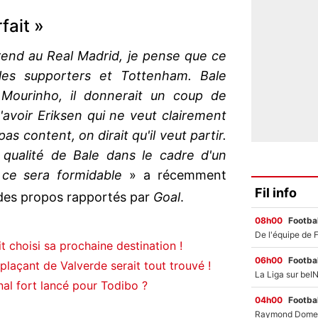
fait »
rend au Real Madrid, je pense que ce
r les supporters et Tottenham. Bale
 Mourinho, il donnerait un coup de
'avoir Eriksen qui ne veut clairement
 pas content, on dirait qu'il veut partir.
 qualité de Bale dans le cadre d'un
, ce sera formidable
» a récemment
Fil info
es propos rapportés par
Goal
.
08h00
Footbal
t choisi sa prochaine destination !
06h00
Footbal
laçant de Valverde serait tout trouvé !
nal fort lancé pour Todibo ?
04h00
Footbal