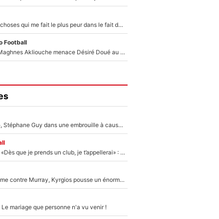
«C’est l'une des choses qui me fait le plus peur dans le fait de devenir maman» : En couple avec Antoine Dupont, Iris Mittenaere s'inquiète déjà pour ses futurs enfants !
 Football
Le transfert de Maghnes Akliouche menace Désiré Doué au PSG : «Je valide à 200%»
es
«Détester à vie», Stéphane Guy dans une embrouille à cause du PSG !
ll
Mercato - OM - «Dès que je prends un club, je t’appellerai» : La promesse de Marcelino au moment de claquer la porte
Victime de racisme contre Murray, Kyrgios pousse un énorme coup de gueule !
 Le mariage que personne n'a vu venir !