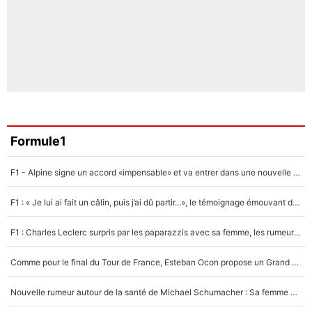
Formule1
F1 - Alpine signe un accord «impensable» et va entrer dans une nouvelle dimension : Grande nouvelle pour Pierre Gasly !
F1 : « Je lui ai fait un câlin, puis j’ai dû partir...», le témoignage émouvant de Max Verstappen sur sa fille
F1 : Charles Leclerc surpris par les paparazzis avec sa femme, les rumeurs étaient vraies !
Comme pour le final du Tour de France, Esteban Ocon propose un Grand Prix de Formule 1 à Paris : «Autour de l’Arc de Triomphe, ce serait génial» !
Nouvelle rumeur autour de la santé de Michael Schumacher : Sa femme Corinna sort du silence