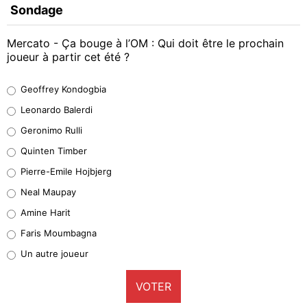
Sondage
Mercato - Ça bouge à l’OM : Qui doit être le prochain
joueur à partir cet été ?
Geoffrey Kondogbia
Geoffrey Kondogbia
38%
Leonardo Balerdi
Leonardo Balerdi
Geronimo Rulli
32%
Quinten Timber
Geronimo Rulli
Pierre-Emile Hojbjerg
5%
Neal Maupay
Quinten Timber
Amine Harit
1%
Faris Moumbagna
Pierre-Emile Hojbjerg
Un autre joueur
9%
VOTER
Neal Maupay
4%