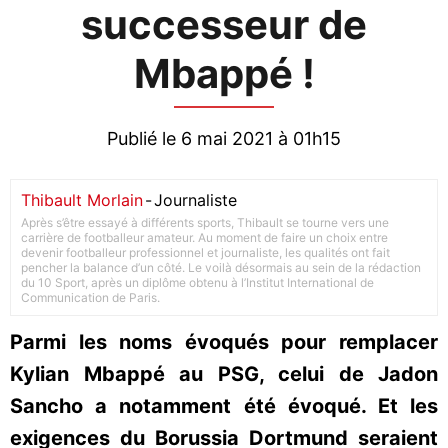
successeur de
Mbappé !
Publié le 6 mai 2021 à 01h15
Thibault Morlain
-
Journaliste
Après s’être essayé à différents sports, Thibault se tourne vers une
carrière de footballeur amateur. Au moment de faire un choix entre
devenir footballeur professionnel et journaliste, les qualités ont fait
pencher la balance d’un côté. Le voilà désormais au sein de la rédaction
du 10 Sport, après un diplôme obtenu à l’Institut International de
Communication de Paris.
Parmi les noms évoqués pour remplacer
Kylian Mbappé au PSG, celui de Jadon
Sancho a notamment été évoqué. Et les
exigences du Borussia Dortmund seraient