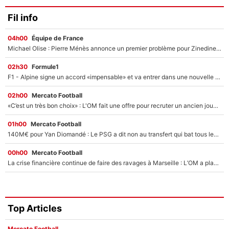
Fil info
04h00
Équipe de France
Michael Olise : Pierre Ménès annonce un premier problème pour Zinedine Zidane en équipe de France
02h30
Formule1
F1 - Alpine signe un accord «impensable» et va entrer dans une nouvelle dimension : Grande nouvelle pour Pierre Gasly !
02h00
Mercato Football
«C’est un très bon choix» : L'OM fait une offre pour recruter un ancien joueur du PSG... et c'est validé dans l'After Foot !
01h00
Mercato Football
140M€ pour Yan Diomandé : Le PSG a dit non au transfert qui bat tous les records sur le mercato
00h00
Mercato Football
La crise financière continue de faire des ravages à Marseille : L’OM a placé 12 joueurs sur le marché des transferts… et ça pourrait lui rapporter près de 100M€ !
Top Articles
Mercato Football