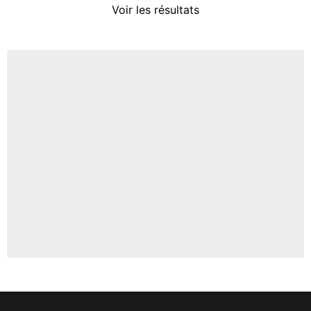
Voir les résultats
Amine Harit
3%
Faris Moumbagna
5%
Un autre joueur
5%
1543 personnes ont participé aux votes.