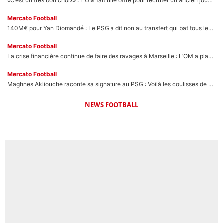
«C’est un très bon choix» : L'OM fait une offre pour recruter un ancien joueur du PSG... et c'est validé dans l'After Foot !
Mercato Football
140M€ pour Yan Diomandé : Le PSG a dit non au transfert qui bat tous les records sur le mercato
Mercato Football
La crise financière continue de faire des ravages à Marseille : L’OM a placé 12 joueurs sur le marché des transferts… et ça pourrait lui rapporter près de 100M€ !
Mercato Football
Maghnes Akliouche raconte sa signature au PSG : Voilà les coulisses de son transfert de rêve à 50M€
NEWS FOOTBALL