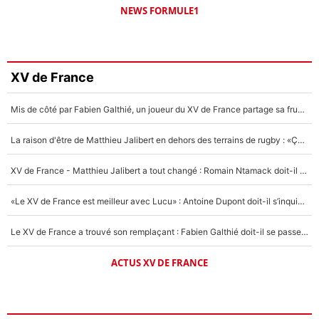
NEWS FORMULE1
XV de France
Mis de côté par Fabien Galthié, un joueur du XV de France partage sa frustration : «ils ne me l’ont pas dit tout de suite»
La raison d'être de Matthieu Jalibert en dehors des terrains de rugby : «Ça m'atteint autant que si tu touches à un membre de ma famille»
XV de France - Matthieu Jalibert a tout changé : Romain Ntamack doit-il s’inquiéter pour sa place à un an de la Coupe du monde ?
«Le XV de France est meilleur avec Lucu» : Antoine Dupont doit-il s’inquiéter pour sa place ?
Le XV de France a trouvé son remplaçant : Fabien Galthié doit-il se passer d'Antoine Dupont ?
ACTUS XV DE FRANCE