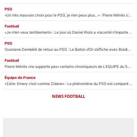
PSG
«Un très mauvais choix pour le PSG, je n’en peux plus…» : Pierre Ménès s’est complètement trompé avec Luis Enrique et ces déclarations le prouvent !
Football
«Je m’en veux terriblement» : Le jour où Daniel Riolo a «raconté n’importe quoi» dans l'After Foot !
PSG
Ousmane Dembélé de retour au PSG : Le Ballon d’Or s’affiche avec Bradley Barcola en plein cœur du feuilleton sur son départ !
Football
Pierre Ménès «ne supporte pas» certains chroniqueurs de L'EQUIPE du Soir : Ils vont tous partir !
Équipe de France
«Zaïre-Emery c’est comme Zidane» : Le phénomène du PSG est comparé à son nouveau sélectionneur... et ils vont se retrouver en Bleus !
NEWS FOOTBALL