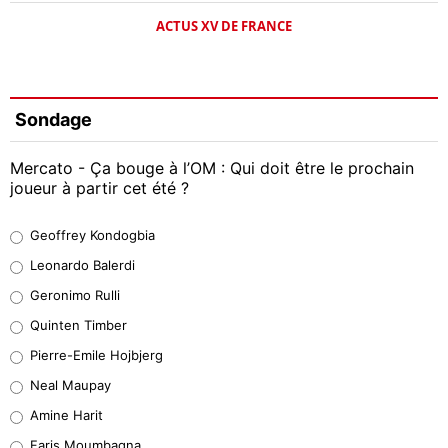
ACTUS XV DE FRANCE
Sondage
Mercato - Ça bouge à l’OM : Qui doit être le prochain
joueur à partir cet été ?
Geoffrey Kondogbia
Geoffrey Kondogbia
38%
Leonardo Balerdi
Leonardo Balerdi
Geronimo Rulli
32%
Quinten Timber
Geronimo Rulli
Pierre-Emile Hojbjerg
5%
Neal Maupay
Quinten Timber
Amine Harit
1%
Faris Moumbagna