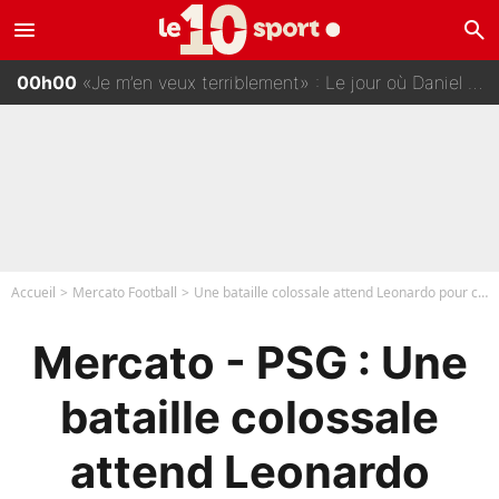
menu
search
01h00
«Un très mauvais choix pour le PSG, je n’en peux plus…» : Pierre Ménès s’est complètement trompé avec Luis Enrique et ces déclarations le prouvent !
00h00
«Je m’en veux terriblement» : Le jour où Daniel Riolo a «raconté n’importe quoi» dans l'After Foot !
23h00
Ousmane Dembélé de retour au PSG : Le Ballon d’Or s’affiche avec Bradley Barcola en plein cœur du feuilleton sur son départ !
22h00
Pierre Ménès «ne supporte pas» certains chroniqueurs de L'EQUIPE du Soir : Ils vont tous partir !
Accueil
Mercato Football
Une bataille colossale attend Leonardo pour ce gros coup à 0€ !
Mercato - PSG : Une
bataille colossale
attend Leonardo