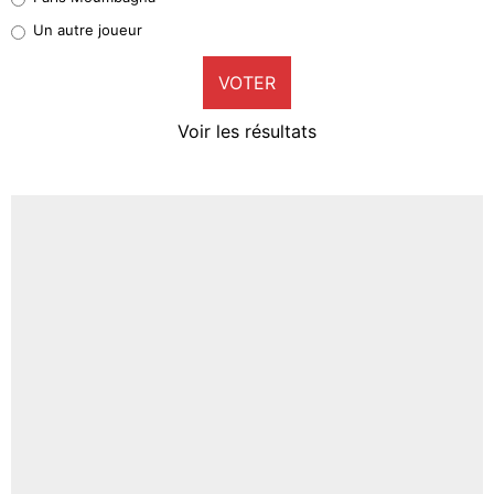
Pierre-Emile Hojbjerg
Un autre joueur
9%
VOTER
Neal Maupay
4%
Voir les résultats
Amine Harit
3%
Faris Moumbagna
4%
Un autre joueur
5%
1704 personnes ont participé aux votes.