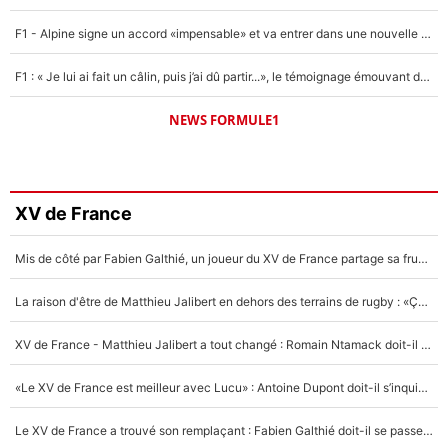
F1 - Alpine signe un accord «impensable» et va entrer dans une nouvelle dimension : Grande nouvelle pour Pierre Gasly !
F1 : « Je lui ai fait un câlin, puis j’ai dû partir...», le témoignage émouvant de Max Verstappen sur sa fille
NEWS FORMULE1
XV de France
Mis de côté par Fabien Galthié, un joueur du XV de France partage sa frustration : «ils ne me l’ont pas dit tout de suite»
La raison d'être de Matthieu Jalibert en dehors des terrains de rugby : «Ça m'atteint autant que si tu touches à un membre de ma famille»
XV de France - Matthieu Jalibert a tout changé : Romain Ntamack doit-il s’inquiéter pour sa place à un an de la Coupe du monde ?
«Le XV de France est meilleur avec Lucu» : Antoine Dupont doit-il s’inquiéter pour sa place ?
Le XV de France a trouvé son remplaçant : Fabien Galthié doit-il se passer d'Antoine Dupont ?