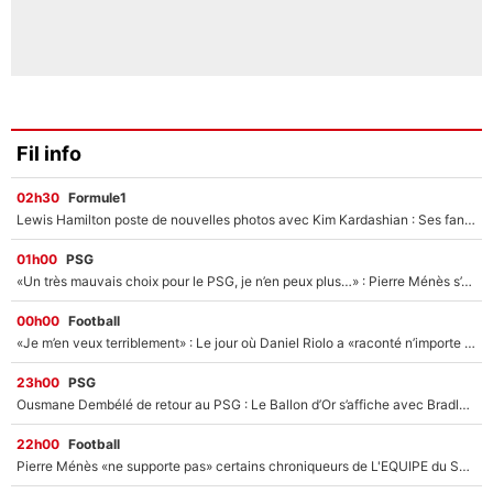
Fil info
02h30
Formule1
Lewis Hamilton poste de nouvelles photos avec Kim Kardashian : Ses fans le voient déjà redevenir champion du monde de F1 grâce à elle !
01h00
PSG
«Un très mauvais choix pour le PSG, je n’en peux plus…» : Pierre Ménès s’est complètement trompé avec Luis Enrique et ces déclarations le prouvent !
00h00
Football
«Je m’en veux terriblement» : Le jour où Daniel Riolo a «raconté n’importe quoi» dans l'After Foot !
23h00
PSG
Ousmane Dembélé de retour au PSG : Le Ballon d’Or s’affiche avec Bradley Barcola en plein cœur du feuilleton sur son départ !
22h00
Football
Pierre Ménès «ne supporte pas» certains chroniqueurs de L'EQUIPE du Soir : Ils vont tous partir !