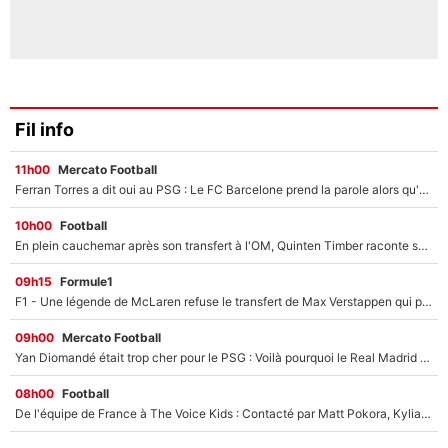
Fil info
11h00
Mercato Football
Ferran Torres a dit oui au PSG : Le FC Barcelone prend la parole alors qu'un transfert de l'attaquant espagnol prend forme
10h00
Football
En plein cauchemar après son transfert à l'OM, Quinten Timber raconte ses doutes après sa signature à Marseille
09h15
Formule1
F1 - Une légende de McLaren refuse le transfert de Max Verstappen qui pourrait «faire des vagues» et plomber l'ambiance dans l'équipe
09h00
Mercato Football
Yan Diomandé était trop cher pour le PSG : Voilà pourquoi le Real Madrid a accepté de payer la somme record de 140M€ pour boucler son transfert !
08h00
Football
De l'équipe de France à The Voice Kids : Contacté par Matt Pokora, Kylian Mbappé a accepté de jouer un rôle inédit sur TF1 !