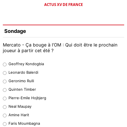
ACTUS XV DE FRANCE
Sondage
Mercato - Ça bouge à l’OM : Qui doit être le prochain
joueur à partir cet été ?
Geoffrey Kondogbia
Geoffrey Kondogbia
38%
Leonardo Balerdi
Leonardo Balerdi
Geronimo Rulli
32%
Quinten Timber
Geronimo Rulli
Pierre-Emile Hojbjerg
5%
Neal Maupay
Quinten Timber
Amine Harit
1%
Faris Moumbagna