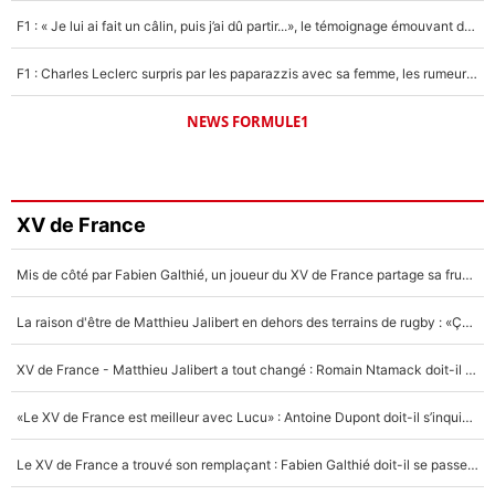
F1 : « Je lui ai fait un câlin, puis j’ai dû partir...», le témoignage émouvant de Max Verstappen sur sa fille
F1 : Charles Leclerc surpris par les paparazzis avec sa femme, les rumeurs étaient vraies !
NEWS FORMULE1
XV de France
Mis de côté par Fabien Galthié, un joueur du XV de France partage sa frustration : «ils ne me l’ont pas dit tout de suite»
La raison d'être de Matthieu Jalibert en dehors des terrains de rugby : «Ça m'atteint autant que si tu touches à un membre de ma famille»
XV de France - Matthieu Jalibert a tout changé : Romain Ntamack doit-il s’inquiéter pour sa place à un an de la Coupe du monde ?
«Le XV de France est meilleur avec Lucu» : Antoine Dupont doit-il s’inquiéter pour sa place ?
Le XV de France a trouvé son remplaçant : Fabien Galthié doit-il se passer d'Antoine Dupont ?