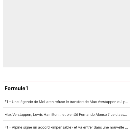
Formule1
F1 - Une légende de McLaren refuse le transfert de Max Verstappen qui pourrait «faire des vagues» et plomber l'ambiance dans l'équipe
Max Verstappen, Lewis Hamilton… et bientôt Fernando Alonso ? Le classement des pilotes les mieux payés en Formule 1 risque de changer !
F1 - Alpine signe un accord «impensable» et va entrer dans une nouvelle dimension : Grande nouvelle pour Pierre Gasly !