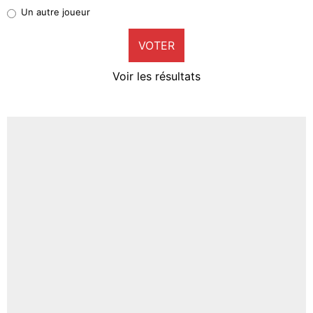
Pierre-Emile Hojbjerg
Un autre joueur
9%
VOTER
Neal Maupay
4%
Voir les résultats
Amine Harit
3%
Faris Moumbagna
4%
Un autre joueur
5%
1672 personnes ont participé aux votes.