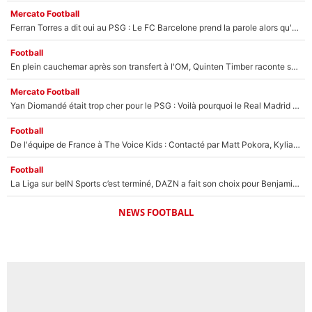
Mercato Football
Ferran Torres a dit oui au PSG : Le FC Barcelone prend la parole alors qu'un transfert de l'attaquant espagnol prend forme
Football
En plein cauchemar après son transfert à l'OM, Quinten Timber raconte ses doutes après sa signature à Marseille
Mercato Football
Yan Diomandé était trop cher pour le PSG : Voilà pourquoi le Real Madrid a accepté de payer la somme record de 140M€ pour boucler son transfert !
Football
De l'équipe de France à The Voice Kids : Contacté par Matt Pokora, Kylian Mbappé a accepté de jouer un rôle inédit sur TF1 !
Football
La Liga sur beIN Sports c’est terminé, DAZN a fait son choix pour Benjamin Da Silva et Omar Da Fonseca !
NEWS FOOTBALL