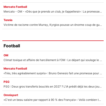
Mercato Football
Mercato - OM - «Dès que je prends un club, je t’appellerai» : La promesse de Marcelino au moment de claquer la porte
Tennis
Victime de racisme contre Murray, Kyrgios pousse un énorme coup de gueule !
Football
OM
Climat toxique et affaire de harcèlement à l’OM : Le départ qui soulage le vestiaire de Bruno Genesio
Mercato Football
«Très, très agréablement surpris» : Bruno Genesio fait une promesse pour la suite du mercato de l’OM et rassure les supporters
PSG
PSG : Deux gros transferts bouclés en 2027 ? L'IA prédit déjà les deux joueurs qui pourraient rejoindre Luis Enrique !
Omnisport
«C'est un beau salaire par rapport à 90 % des Français» : Voilà combien touchait Nelson Monfort sur France Télévisions avant de rejoindre CNews