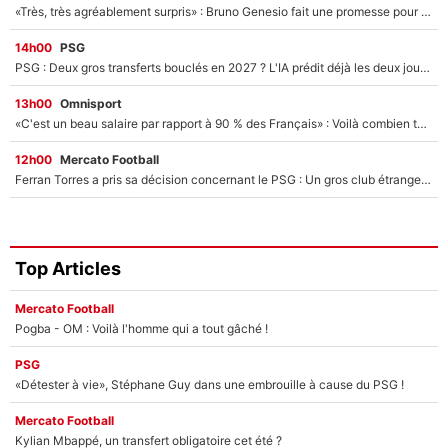
«Très, très agréablement surpris» : Bruno Genesio fait une promesse pour la suite du mercato de l’OM et rassure les supporters
14h00
PSG
PSG : Deux gros transferts bouclés en 2027 ? L'IA prédit déjà les deux joueurs qui pourraient rejoindre Luis Enrique !
13h00
Omnisport
«C'est un beau salaire par rapport à 90 % des Français» : Voilà combien touchait Nelson Monfort sur France Télévisions avant de rejoindre CNews
12h00
Mercato Football
Ferran Torres a pris sa décision concernant le PSG : Un gros club étranger prêt à relancer le feuilleton pour la signature du champion du monde 2026 !
Top Articles
Mercato Football
Pogba - OM : Voilà l'homme qui a tout gâché !
PSG
«Détester à vie», Stéphane Guy dans une embrouille à cause du PSG !
Mercato Football
Kylian Mbappé, un transfert obligatoire cet été ?