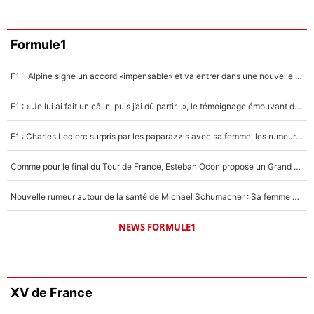
Formule1
F1 - Alpine signe un accord «impensable» et va entrer dans une nouvelle dimension : Grande nouvelle pour Pierre Gasly !
F1 : « Je lui ai fait un câlin, puis j’ai dû partir...», le témoignage émouvant de Max Verstappen sur sa fille
F1 : Charles Leclerc surpris par les paparazzis avec sa femme, les rumeurs étaient vraies !
Comme pour le final du Tour de France, Esteban Ocon propose un Grand Prix de Formule 1 à Paris : «Autour de l’Arc de Triomphe, ce serait génial» !
Nouvelle rumeur autour de la santé de Michael Schumacher : Sa femme Corinna sort du silence
NEWS FORMULE1
XV de France