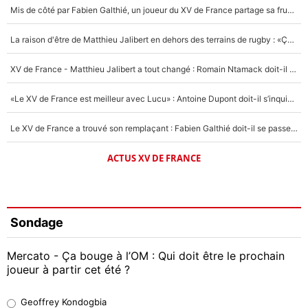
Mis de côté par Fabien Galthié, un joueur du XV de France partage sa frustration : «ils ne me l’ont pas dit tout de suite»
La raison d'être de Matthieu Jalibert en dehors des terrains de rugby : «Ça m'atteint autant que si tu touches à un membre de ma famille»
XV de France - Matthieu Jalibert a tout changé : Romain Ntamack doit-il s’inquiéter pour sa place à un an de la Coupe du monde ?
«Le XV de France est meilleur avec Lucu» : Antoine Dupont doit-il s’inquiéter pour sa place ?
Le XV de France a trouvé son remplaçant : Fabien Galthié doit-il se passer d'Antoine Dupont ?
ACTUS XV DE FRANCE
Sondage
Mercato - Ça bouge à l’OM : Qui doit être le prochain
joueur à partir cet été ?
Geoffrey Kondogbia
Geoffrey Kondogbia