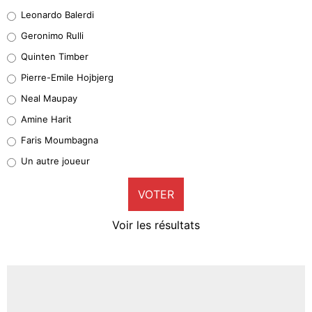
38%
Leonardo Balerdi
Leonardo Balerdi
Geronimo Rulli
32%
Quinten Timber
Geronimo Rulli
Pierre-Emile Hojbjerg
5%
Neal Maupay
Quinten Timber
Amine Harit
1%
Faris Moumbagna
Pierre-Emile Hojbjerg
Un autre joueur
9%
VOTER
Neal Maupay
4%
Voir les résultats
Amine Harit
3%
Faris Moumbagna
4%