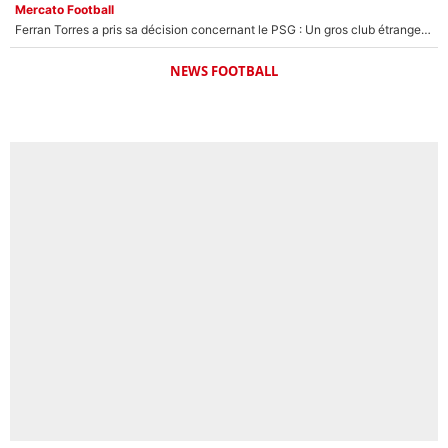
Mercato Football
Ferran Torres a pris sa décision concernant le PSG : Un gros club étranger prêt à relancer le feuilleton pour la signature du champion du monde 2026 !
NEWS FOOTBALL