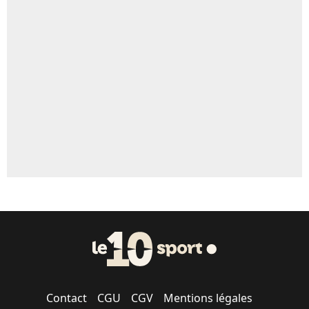
4%
Un autre joueur
5%
1633 personnes ont participé aux votes.
Contact
CGU
CGV
Mentions légales