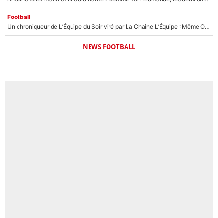
Football
Un chroniqueur de L’Équipe du Soir viré par La Chaîne L’Équipe : Même Olivier Ménard n’avait pas pu empêcher son départ, «je l’ai appris sur Twitter, je l’ai vécu assez mal»
NEWS FOOTBALL