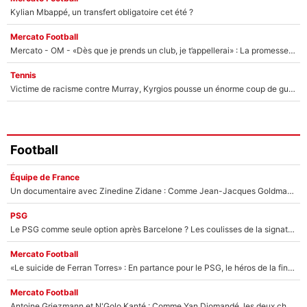
Kylian Mbappé, un transfert obligatoire cet été ?
Mercato Football
Mercato - OM - «Dès que je prends un club, je t’appellerai» : La promesse de Marcelino au moment de claquer la porte
Tennis
Victime de racisme contre Murray, Kyrgios pousse un énorme coup de gueule !
Football
Équipe de France
Un documentaire avec Zinedine Zidane : Comme Jean-Jacques Goldman et Mylène Farmer, le nouveau sélectionneur de l'équipe de France a recalé une journaliste très connue
PSG
Le PSG comme seule option après Barcelone ? Les coulisses de la signature historique de Lionel Messi sont révélées au grand jour !
Mercato Football
«Le suicide de Ferran Torres» : En partance pour le PSG, le héros de la finale de la Coupe du monde s'attire les foudres de la presse espagnole !
Mercato Football
Antoine Griezmann et N'Golo Kanté : Comme Yan Diomandé, les deux champions du monde ont refusé de signer au PSG !