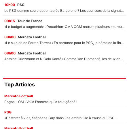
10h00
PSG
Le PSG comme seule option après Barcelone ? Les coulisses de la signature historique de Lionel Messi sont révélées au grand jour !
09h15
Tour de France
«Le budget a augmenté» : Decathlon-CMA CGM recrute plusieurs coureurs pour offrir à Paul Seixas une équipe pour gagner le Tour de France 2027
09h00
Mercato Football
«Le suicide de Ferran Torres» : En partance pour le PSG, le héros de la finale de la Coupe du monde s'attire les foudres de la presse espagnole !
08h00
Mercato Football
Antoine Griezmann et N'Golo Kanté : Comme Yan Diomandé, les deux champions du monde ont refusé de signer au PSG !
Top Articles
Mercato Football
Pogba - OM : Voilà l'homme qui a tout gâché !
PSG
«Détester à vie», Stéphane Guy dans une embrouille à cause du PSG !
Mercato Football