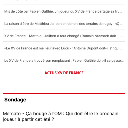
Mis de côté par Fabien Galthié, un joueur du XV de France partage sa frustration : «ils ne me l’ont pas dit tout de suite»
La raison d'être de Matthieu Jalibert en dehors des terrains de rugby : «Ça m'atteint autant que si tu touches à un membre de ma famille»
XV de France - Matthieu Jalibert a tout changé : Romain Ntamack doit-il s’inquiéter pour sa place à un an de la Coupe du monde ?
«Le XV de France est meilleur avec Lucu» : Antoine Dupont doit-il s’inquiéter pour sa place ?
Le XV de France a trouvé son remplaçant : Fabien Galthié doit-il se passer d'Antoine Dupont ?
ACTUS XV DE FRANCE
Sondage
Mercato - Ça bouge à l’OM : Qui doit être le prochain
joueur à partir cet été ?