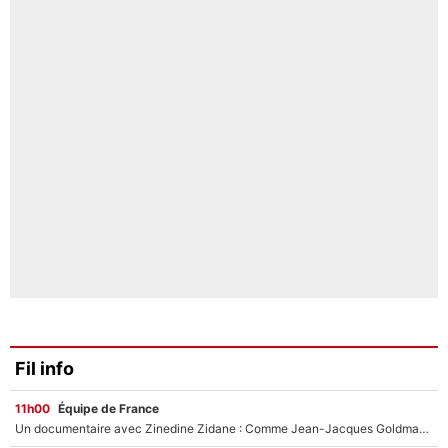
Fil info
11h00
Équipe de France
Un documentaire avec Zinedine Zidane : Comme Jean-Jacques Goldman et Mylène Farmer, le nouveau sélectionneur de l'équipe de France a recalé une journaliste très connue