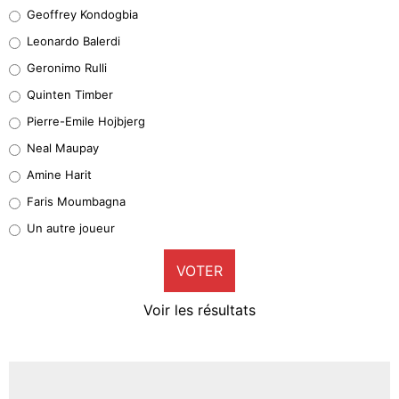
Geoffrey Kondogbia
Geoffrey Kondogbia
38%
Leonardo Balerdi
Leonardo Balerdi
Geronimo Rulli
32%
Quinten Timber
Geronimo Rulli
Pierre-Emile Hojbjerg
5%
Neal Maupay
Quinten Timber
Amine Harit
1%
Faris Moumbagna
Pierre-Emile Hojbjerg
Un autre joueur
9%
VOTER
Neal Maupay
4%
Voir les résultats
Amine Harit
3%
Faris Moumbagna