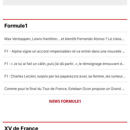
Formule1
Max Verstappen, Lewis Hamilton… et bientôt Fernando Alonso ? Le classement des pilotes les mieux payés en Formule 1 risque de changer !
F1 - Alpine signe un accord «impensable» et va entrer dans une nouvelle dimension : Grande nouvelle pour Pierre Gasly !
F1 : « Je lui ai fait un câlin, puis j’ai dû partir...», le témoignage émouvant de Max Verstappen sur sa fille
F1 : Charles Leclerc surpris par les paparazzis avec sa femme, les rumeurs étaient vraies !
Comme pour le final du Tour de France, Esteban Ocon propose un Grand Prix de Formule 1 à Paris : «Autour de l’Arc de Triomphe, ce serait génial» !
NEWS FORMULE1
XV de France