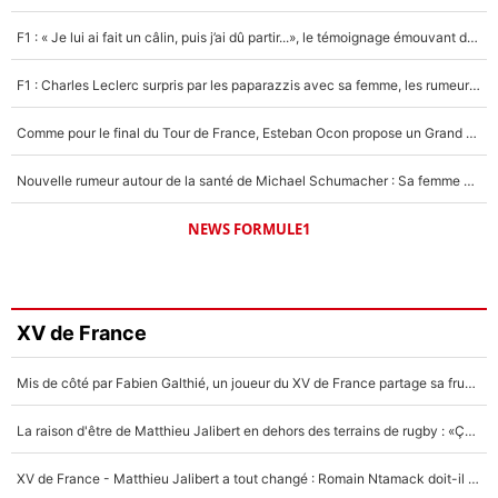
F1 : « Je lui ai fait un câlin, puis j’ai dû partir...», le témoignage émouvant de Max Verstappen sur sa fille
F1 : Charles Leclerc surpris par les paparazzis avec sa femme, les rumeurs étaient vraies !
Comme pour le final du Tour de France, Esteban Ocon propose un Grand Prix de Formule 1 à Paris : «Autour de l’Arc de Triomphe, ce serait génial» !
Nouvelle rumeur autour de la santé de Michael Schumacher : Sa femme Corinna sort du silence
NEWS FORMULE1
XV de France
Mis de côté par Fabien Galthié, un joueur du XV de France partage sa frustration : «ils ne me l’ont pas dit tout de suite»
La raison d'être de Matthieu Jalibert en dehors des terrains de rugby : «Ça m'atteint autant que si tu touches à un membre de ma famille»
XV de France - Matthieu Jalibert a tout changé : Romain Ntamack doit-il s’inquiéter pour sa place à un an de la Coupe du monde ?