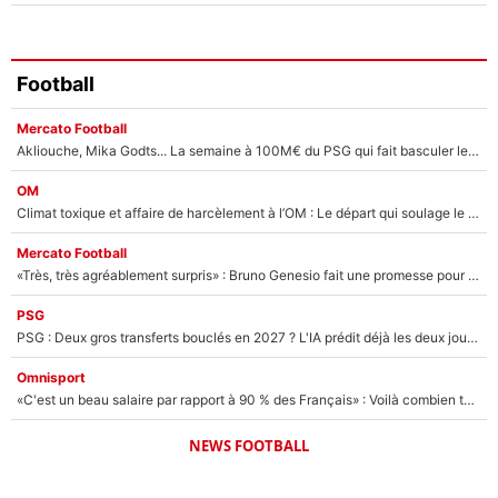
Football
Mercato Football
Akliouche, Mika Godts... La semaine à 100M€ du PSG qui fait basculer le mercato du PSG !
OM
Climat toxique et affaire de harcèlement à l’OM : Le départ qui soulage le vestiaire de Bruno Genesio
Mercato Football
«Très, très agréablement surpris» : Bruno Genesio fait une promesse pour la suite du mercato de l’OM et rassure les supporters
PSG
PSG : Deux gros transferts bouclés en 2027 ? L'IA prédit déjà les deux joueurs qui pourraient rejoindre Luis Enrique !
Omnisport
«C'est un beau salaire par rapport à 90 % des Français» : Voilà combien touchait Nelson Monfort sur France Télévisions avant de rejoindre CNews
NEWS FOOTBALL