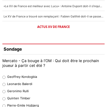
«Le XV de France est meilleur avec Lucu» : Antoine Dupont doit-il s’inquiéter pour sa place ?
Le XV de France a trouvé son remplaçant : Fabien Galthié doit-il se passer d'Antoine Dupont ?
ACTUS XV DE FRANCE
Sondage
Mercato - Ça bouge à l’OM : Qui doit être le prochain
joueur à partir cet été ?
Geoffrey Kondogbia
Geoffrey Kondogbia
38%
Leonardo Balerdi
Leonardo Balerdi
Geronimo Rulli
32%
Quinten Timber
Geronimo Rulli
Pierre-Emile Hojbjerg