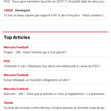
PSG : Deux gros transferts bouclés en 2027 ? L'IA prédit déjà les deux joueurs qui pourraient rejoindre Luis Enrique !
13h00
Omnisport
«C'est un beau salaire par rapport à 90 % des Français» : Voilà combien touchait Nelson Monfort sur France Télévisions avant de rejoindre CNews
Top Articles
Mercato Football
Pogba - OM : Voilà l'homme qui a tout gâché !
PSG
«Détester à vie», Stéphane Guy dans une embrouille à cause du PSG !
Mercato Football
Kylian Mbappé, un transfert obligatoire cet été ?
Mercato Football
Mercato - OM - «Dès que je prends un club, je t’appellerai» : La promesse de Marcelino au moment de claquer la porte
Tennis
Victime de racisme contre Murray, Kyrgios pousse un énorme coup de gueule !