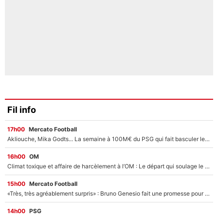
Fil info
17h00
Mercato Football
Akliouche, Mika Godts... La semaine à 100M€ du PSG qui fait basculer le mercato du PSG !
16h00
OM
Climat toxique et affaire de harcèlement à l’OM : Le départ qui soulage le vestiaire de Bruno Genesio
15h00
Mercato Football
«Très, très agréablement surpris» : Bruno Genesio fait une promesse pour la suite du mercato de l’OM et rassure les supporters
14h00
PSG