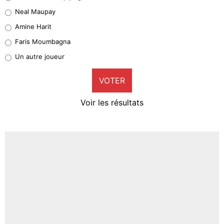
5%
Neal Maupay
Quinten Timber
Amine Harit
1%
Faris Moumbagna
Pierre-Emile Hojbjerg
Un autre joueur
9%
VOTER
Neal Maupay
4%
Voir les résultats
Amine Harit
3%
Faris Moumbagna
4%
Un autre joueur
5%
1598 personnes ont participé aux votes.