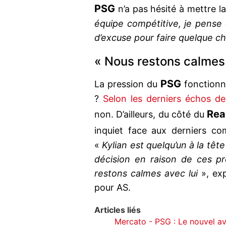
PSG
n’a pas hésité à mettre l
équipe compétitive, je pense q
d’excuse pour faire quelque c
« Nous restons calmes 
PSG
La pression du
fonctionn
?
Selon les derniers échos d
Rea
non. D’ailleurs, du côté du
inquiet face aux derniers c
«
Kylian est quelqu’un à la têt
décision en raison de ces pre
restons calmes avec lui
», exp
pour AS.
Articles liés
Mercato - PSG : Le nouvel av