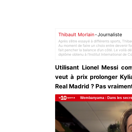
Thibault Morlain
-
Journaliste
Après s’être essayé à différents sports, Thiba
Au moment de faire un choix entre devenir foot
fait pencher la balance d’un côté. Le voilà d
diplôme obtenu à l’Institut International de 
Utilisant Lionel Messi c
veut à prix prolonger Kyl
Real Madrid ? Pas vraime