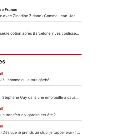
de France
Un documentaire avec Zinedine Zidane : Comme Jean-Jacques Goldman et Mylène Farmer, le nouveau sélectionneur de l'équipe de France a recalé une journaliste très connue
Le PSG comme seule option après Barcelone ? Les coulisses de la signature historique de Lionel Messi sont révélées au grand jour !
es
ll
ilà l'homme qui a tout gâché !
«Détester à vie», Stéphane Guy dans une embrouille à cause du PSG !
ll
n transfert obligatoire cet été ?
ll
Mercato - OM - «Dès que je prends un club, je t’appellerai» : La promesse de Marcelino au moment de claquer la porte