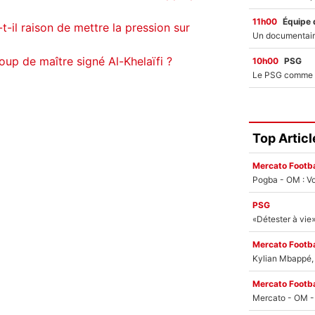
11h00
Équipe 
t-il raison de mettre la pression sur
oup de maître signé Al-Khelaïfi ?
10h00
PSG
Top Articl
Mercato Footba
Pogba - OM : Vo
PSG
Mercato Footba
Kylian Mbappé, u
Mercato Footba