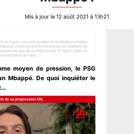
Mis à jour le 12 août 2021 à 13h21
ult se tourne vers une carrière de footballeur amateur.
balleur professionnel et journaliste, les qualités ont
ésormais au sein de la rédaction du 10 Sport, après un
Communication de Paris.
omme moyen de pression, le PSG
ian Mbappé. De quoi inquiéter le
nt…