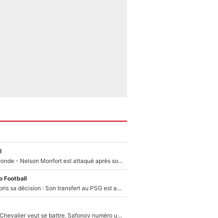
l
Incendies en Gironde - Nelson Monfort est attaqué après son dérapage sur CNews : «Et lui, il prend combien pour parler dans un studio climatisé?»
 Football
Ferran Torres a pris sa décision : Son transfert au PSG est annoncé en Espagne !
Suzuki recruté, Chevalier veut se battre, Safonov numéro un… Le PSG se lance encore dans un gros chantier pour le poste de gardien de but