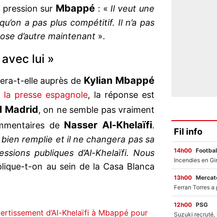
Mbappé
a pression sur
: «
Il veut une
u’on a pas plus compétitif. Il n’a pas
hose d’autre maintenant
».
avec lui »
Kylian Mbappé
era-t-elle auprès de
e la presse espagnole
, la réponse est
l Madrid
, on ne semble pas vraiment
Nasser Al-Khelaïfi
ommentaires de
.
Fil info
e bien remplie et il ne changera pas sa
14h00
Footbal
ssions publiques d’Al-Khelaïfi. Nous
lique-t-on au sein de la Casa Blanca
13h00
Mercato
12h00
PSG
ertissement d’Al-Khelaïfi à Mbappé pour