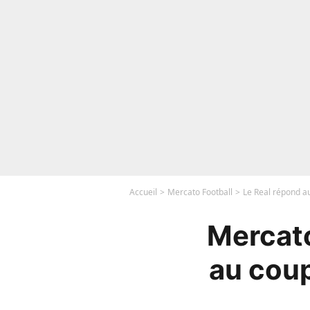
Accueil
Mercato Football
Le Real répond a
Mercato
au coup