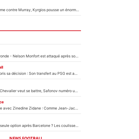
Victime de racisme contre Murray, Kyrgios pousse un énorme coup de gueule !
Incendies en Gironde - Nelson Monfort est attaqué après son dérapage sur CNews : «Et lui, il prend combien pour parler dans un studio climatisé?»
ll
Ferran Torres a pris sa décision : Son transfert au PSG est annoncé en Espagne !
Suzuki recruté, Chevalier veut se battre, Safonov numéro un… Le PSG se lance encore dans un gros chantier pour le poste de gardien de but
ce
Un documentaire avec Zinedine Zidane : Comme Jean-Jacques Goldman et Mylène Farmer, le nouveau sélectionneur de l'équipe de France a recalé une journaliste très connue
Le PSG comme seule option après Barcelone ? Les coulisses de la signature historique de Lionel Messi sont révélées au grand jour !
NEWS FOOTBALL