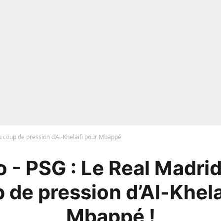
u coup de pression d’Al-Khelaïfi pour Mbappé
 - PSG : Le Real Madri
 de pression d’Al-Khela
Mbappé !