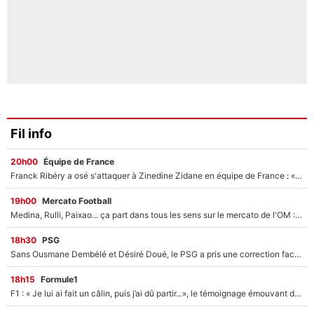
Fil info
20h00
Équipe de France
Franck Ribéry a osé s'attaquer à Zinedine Zidane en équipe de France : «Je n'aurais jamais fait ça»
19h00
Mercato Football
Medina, Rulli, Paixao... ça part dans tous les sens sur le mercato de l'OM : Frank McCourt va enfin récupérer l'argent qu'il attend ?
18h30
PSG
Sans Ousmane Dembélé et Désiré Doué, le PSG a pris une correction face à Majorque : Luis Enrique attend avec impatience des renforts !
18h15
Formule1
F1 : « Je lui ai fait un câlin, puis j’ai dû partir...», le témoignage émouvant de Max Verstappen sur sa fille