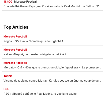
18h00
Mercato Football
Coup de théâtre en Espagne, Rodri va trahir le Real Madrid : Le Ballon d'Or a choisi de signer au FC Barcelone !
Top Articles
Mercato Football
Pogba - OM : Voilà l'homme qui a tout gâché !
Mercato Football
Kylian Mbappé, un transfert obligatoire cet été ?
Mercato Football
Mercato - OM - «Dès que je prends un club, je t’appellerai» : La promesse de Marcelino au moment de claquer la porte
Tennis
Victime de racisme contre Murray, Kyrgios pousse un énorme coup de gueule !
PSG
PSG : Mbappé achève le Real Madrid, le vestiaire exulte