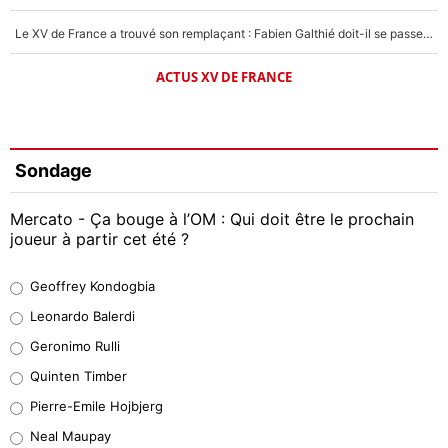
Le XV de France a trouvé son remplaçant : Fabien Galthié doit-il se passer d'Antoine Dupont ?
ACTUS XV DE FRANCE
Sondage
Mercato - Ça bouge à l’OM : Qui doit être le prochain
joueur à partir cet été ?
Geoffrey Kondogbia
Geoffrey Kondogbia
38%
Leonardo Balerdi
Leonardo Balerdi
Geronimo Rulli
32%
Quinten Timber
Geronimo Rulli
Pierre-Emile Hojbjerg
5%
Neal Maupay