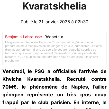
Kvaratskhelia
Publié le 21 janvier 2025 à 02h30
Benjamin Labrousse
-
Rédacteur
Malgré un double cursus Espagnol/Communication, j’ai décidé de
prendre en main mes rêves en me dirigeant vers le journalisme. Diplômé
d’un master en journalisme de sport, je couvre l’actualité sportive et
footballistique avec toujours autant d’admiration pour les période de
mercato, où un club se doit de faire des choix cruciaux pour la saison
prochaine.
Vendredi, le PSG a officialisé l’arrivée de
Khvicha Kvaratskhelia. Recruté contre
70M€, le phénomène de Naples, l’ailier
géorgien représente un très gros coup
frappé par le club parisien. En interne, le