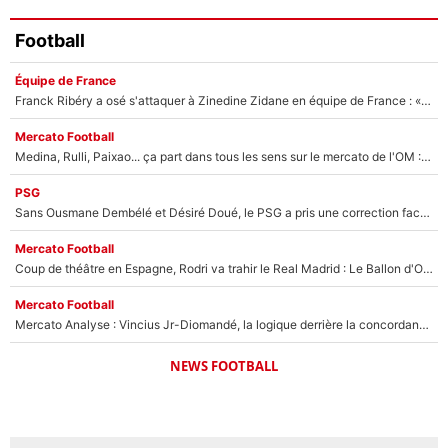
Football
Équipe de France
Franck Ribéry a osé s'attaquer à Zinedine Zidane en équipe de France : «Je n'aurais jamais fait ça»
Mercato Football
Medina, Rulli, Paixao... ça part dans tous les sens sur le mercato de l'OM : Frank McCourt va enfin récupérer l'argent qu'il attend ?
PSG
Sans Ousmane Dembélé et Désiré Doué, le PSG a pris une correction face à Majorque : Luis Enrique attend avec impatience des renforts !
Mercato Football
Coup de théâtre en Espagne, Rodri va trahir le Real Madrid : Le Ballon d'Or a choisi de signer au FC Barcelone !
Mercato Football
Mercato Analyse : Vincius Jr-Diomandé, la logique derrière la concordance des temps
NEWS FOOTBALL