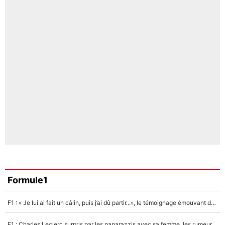
Formule1
F1 : « Je lui ai fait un câlin, puis j’ai dû partir...», le témoignage émouvant de Max Verstappen sur sa fille
F1 : Charles Leclerc surpris par les paparazzis avec sa femme, les rumeurs étaient vraies !