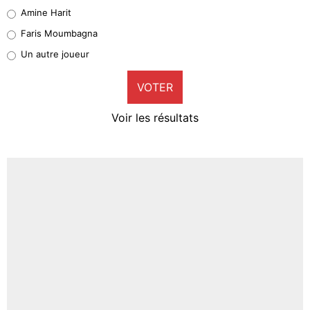
Quinten Timber
Amine Harit
1%
Faris Moumbagna
Pierre-Emile Hojbjerg
Un autre joueur
9%
VOTER
Neal Maupay
4%
Voir les résultats
Amine Harit
3%
Faris Moumbagna
5%
Un autre joueur
5%
1520 personnes ont participé aux votes.