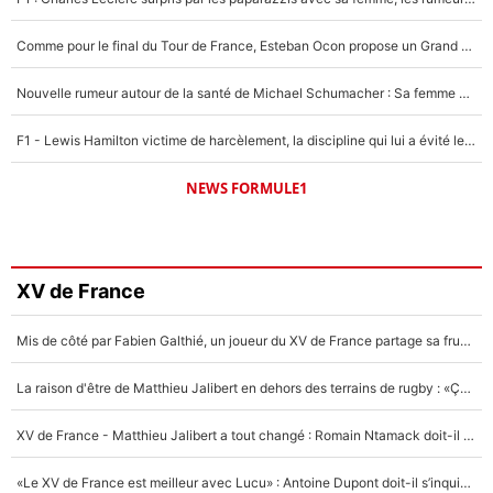
Comme pour le final du Tour de France, Esteban Ocon propose un Grand Prix de Formule 1 à Paris : «Autour de l’Arc de Triomphe, ce serait génial» !
Nouvelle rumeur autour de la santé de Michael Schumacher : Sa femme Corinna sort du silence
F1 - Lewis Hamilton victime de harcèlement, la discipline qui lui a évité le pire : «J'aurais probablement mal tourné»
NEWS FORMULE1
XV de France
Mis de côté par Fabien Galthié, un joueur du XV de France partage sa frustration : «ils ne me l’ont pas dit tout de suite»
La raison d'être de Matthieu Jalibert en dehors des terrains de rugby : «Ça m'atteint autant que si tu touches à un membre de ma famille»
XV de France - Matthieu Jalibert a tout changé : Romain Ntamack doit-il s’inquiéter pour sa place à un an de la Coupe du monde ?
«Le XV de France est meilleur avec Lucu» : Antoine Dupont doit-il s’inquiéter pour sa place ?