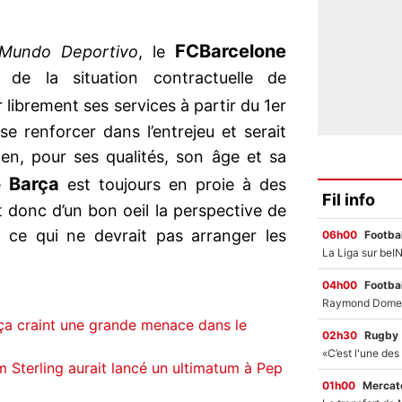
FC
Barcelone
Mundo Deportivo
, le
 de la situation contractuelle de
 librement ses services à partir du 1er
se renforcer dans l’entrejeu et serait
rien, pour ses qualités, son âge et sa
Barça
e
est toujours en proie à des
Fil info
t donc d’un bon oeil la perspective de
, ce qui ne devrait pas arranger les
06h00
Footbal
04h00
Footbal
ça craint une grande menace dans le
02h30
Rugby
 Sterling aurait lancé un ultimatum à Pep
01h00
Mercato