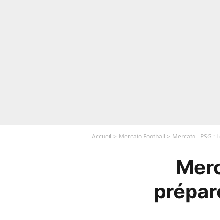
Accueil
Mercato Football
Mercato - PSG : 
Merc
prépar