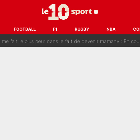
est terminé, DAZN a fait son choix pour Benjamin Da Silva et
onditions pour rejoindre L'EQUIPE du Soir : Il refuse de faire l'
FOOTBALL
F1
RUGBY
NBA
CO
 plus peur dans le fait de devenir maman» : En couple avec Antoine Dupont, Iris Mitte
kliouche menace Désiré Doué au PSG : «Je valide à 200%»
 : Mason Greenwood et Pierre-Emerick Aubameyang ont quitté l'OM, Amine Gouiri balance sur la 