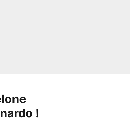
elone
nardo !