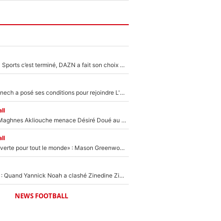
La Liga sur beIN Sports c’est terminé, DAZN a fait son choix pour Benjamin Da Silva et Omar Da Fonseca !
Raymond Domenech a posé ses conditions pour rejoindre L'EQUIPE du Soir : Il refuse de faire l'émission avec un autre chroniqueur !
ll
Le transfert de Maghnes Akliouche menace Désiré Doué au PSG : «Je valide à 200%»
ll
«La porte est ouverte pour tout le monde» : Mason Greenwood et Pierre-Emerick Aubameyang ont quitté l'OM, Amine Gouiri balance sur la suite du mercato et sur la réaction du vestiaire !
«Ça pue du c*l» : Quand Yannick Noah a clashé Zinedine Zidane, avant de se faire recadrer par le nouveau sélectionneur de l'équipe de France !
NEWS FOOTBALL