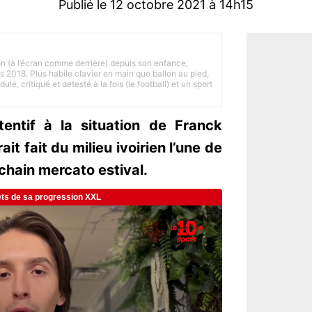
Publié le 12 octobre 2021 à 14h15
on (à l’écran comme derrière) depuis son enfance,
is 2018. Plus habile clavier en main que ballon au pied,
lé, critiqué et détesté à la fois (le football) et un sport
entif à la situation de Franck
it fait du milieu ivoirien l’une de
ochain mercato estival.