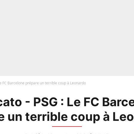
Le FC Barcelone prépare un terrible coup à Leonardo
ato - PSG : Le FC Barc
e un terrible coup à Leo