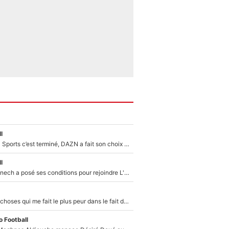
l
La Liga sur beIN Sports c’est terminé, DAZN a fait son choix pour Benjamin Da Silva et Omar Da Fonseca !
l
Raymond Domenech a posé ses conditions pour rejoindre L'EQUIPE du Soir : Il refuse de faire l'émission avec un autre chroniqueur !
«C’est l'une des choses qui me fait le plus peur dans le fait de devenir maman» : En couple avec Antoine Dupont, Iris Mittenaere s'inquiète déjà pour ses futurs enfants !
 Football