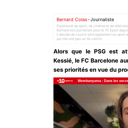
Bernard Colas
-
Journaliste
Passionné de sport, de cinéma et de télévisi
Bernard est journaliste pour le 10 Sport depu
il décide de couvrir principalement un sport adu
qui n’en est pas un (le catch).
Alors que le PSG est att
Kessié, le FC Barcelone aura
ses priorités en vue du pr