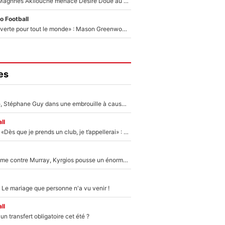
Le transfert de Maghnes Akliouche menace Désiré Doué au PSG : «Je valide à 200%»
o Football
«La porte est ouverte pour tout le monde» : Mason Greenwood et Pierre-Emerick Aubameyang ont quitté l'OM, Amine Gouiri balance sur la suite du mercato et sur la réaction du vestiaire !
es
«Détester à vie», Stéphane Guy dans une embrouille à cause du PSG !
ll
Mercato - OM - «Dès que je prends un club, je t’appellerai» : La promesse de Marcelino au moment de claquer la porte
Victime de racisme contre Murray, Kyrgios pousse un énorme coup de gueule !
 Le mariage que personne n'a vu venir !
ll
n transfert obligatoire cet été ?