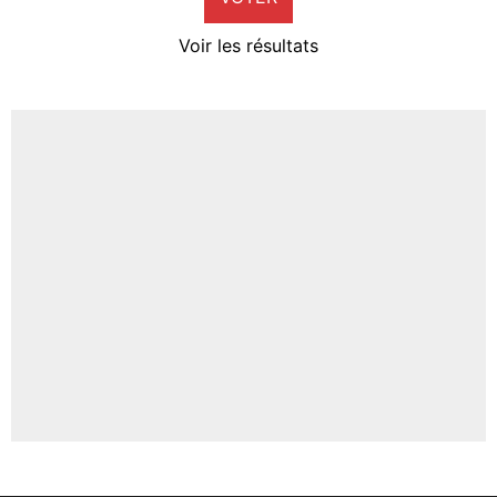
4%
Voir les résultats
Amine Harit
3%
Faris Moumbagna
4%
Un autre joueur
5%
1676 personnes ont participé aux votes.