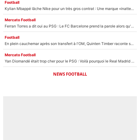
Football
Kylian Mbappé lâche Nike pour un très gros contrat : Une marque «inattendue» va frapper très fort
Mercato Football
Ferran Torres a dit oui au PSG : Le FC Barcelone prend la parole alors qu'un transfert de l'attaquant espagnol prend forme
Football
En plein cauchemar après son transfert à l'OM, Quinten Timber raconte ses doutes après sa signature à Marseille
Mercato Football
Yan Diomandé était trop cher pour le PSG : Voilà pourquoi le Real Madrid a accepté de payer la somme record de 140M€ pour boucler son transfert !
NEWS FOOTBALL