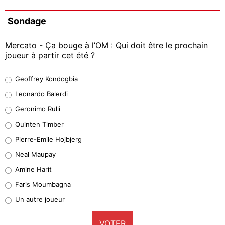
Sondage
Mercato - Ça bouge à l’OM : Qui doit être le prochain
joueur à partir cet été ?
Geoffrey Kondogbia
Geoffrey Kondogbia
38%
Leonardo Balerdi
Leonardo Balerdi
Geronimo Rulli
32%
Quinten Timber
Geronimo Rulli
Pierre-Emile Hojbjerg
5%
Neal Maupay
Quinten Timber
Amine Harit
1%
Faris Moumbagna
Pierre-Emile Hojbjerg
Un autre joueur
9%
VOTER
Neal Maupay