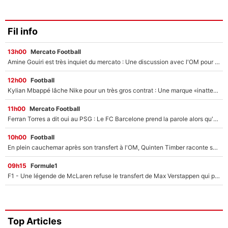
Fil info
13h00
Mercato Football
Amine Gouiri est très inquiet du mercato : Une discussion avec l'OM pour acter son transfert !
12h00
Football
Kylian Mbappé lâche Nike pour un très gros contrat : Une marque «inattendue» va frapper très fort
11h00
Mercato Football
Ferran Torres a dit oui au PSG : Le FC Barcelone prend la parole alors qu'un transfert de l'attaquant espagnol prend forme
10h00
Football
En plein cauchemar après son transfert à l'OM, Quinten Timber raconte ses doutes après sa signature à Marseille
09h15
Formule1
F1 - Une légende de McLaren refuse le transfert de Max Verstappen qui pourrait «faire des vagues» et plomber l'ambiance dans l'équipe
Top Articles