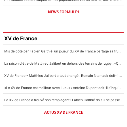
NEWS FORMULE1
XV de France
Mis de côté par Fabien Galthié, un joueur du XV de France partage sa frustration : «ils ne me l’ont pas dit tout de suite»
La raison d'être de Matthieu Jalibert en dehors des terrains de rugby : «Ça m'atteint autant que si tu touches à un membre de ma famille»
XV de France - Matthieu Jalibert a tout changé : Romain Ntamack doit-il s’inquiéter pour sa place à un an de la Coupe du monde ?
«Le XV de France est meilleur avec Lucu» : Antoine Dupont doit-il s’inquiéter pour sa place ?
Le XV de France a trouvé son remplaçant : Fabien Galthié doit-il se passer d'Antoine Dupont ?
ACTUS XV DE FRANCE