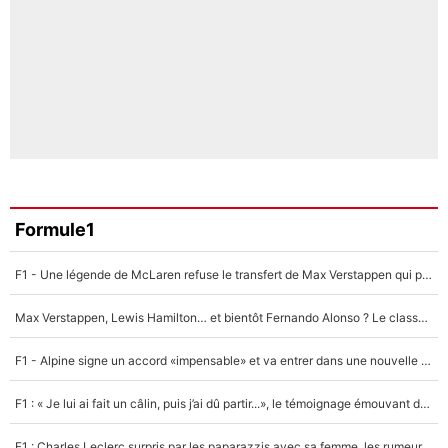
Formule1
F1 - Une légende de McLaren refuse le transfert de Max Verstappen qui pourrait «faire des vagues» et plomber l'ambiance dans l'équipe
Max Verstappen, Lewis Hamilton… et bientôt Fernando Alonso ? Le classement des pilotes les mieux payés en Formule 1 risque de changer !
F1 - Alpine signe un accord «impensable» et va entrer dans une nouvelle dimension : Grande nouvelle pour Pierre Gasly !
F1 : « Je lui ai fait un câlin, puis j’ai dû partir...», le témoignage émouvant de Max Verstappen sur sa fille
F1 : Charles Leclerc surpris par les paparazzis avec sa femme, les rumeurs étaient vraies !