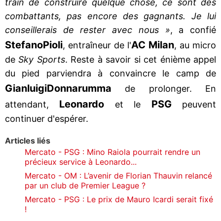
train de construire quelque chose, ce sont des
combattants, pas encore des gagnants. Je lui
conseillerais de rester avec nous »
, a confié
Stefano
Pioli
AC Milan
, entraîneur de l'
, au micro
de
Sky Sports
. Reste à savoir si cet énième appel
du pied parviendra à convaincre le camp de
Gianluigi
Donnarumma
de prolonger. En
Leonardo
PSG
attendant,
et le
peuvent
continuer d'espérer.
Articles liés
Mercato - PSG : Mino Raiola pourrait rendre un
précieux service à Leonardo...
Mercato - OM : L’avenir de Florian Thauvin relancé
par un club de Premier League ?
Mercato - PSG : Le prix de Mauro Icardi serait fixé
!