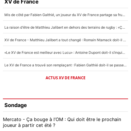
XV de France
Mis de côté par Fabien Galthié, un joueur du XV de France partage sa frustration : «ils ne me l’ont pas dit tout de suite»
La raison d'être de Matthieu Jalibert en dehors des terrains de rugby : «Ça m'atteint autant que si tu touches à un membre de ma famille»
XV de France - Matthieu Jalibert a tout changé : Romain Ntamack doit-il s’inquiéter pour sa place à un an de la Coupe du monde ?
«Le XV de France est meilleur avec Lucu» : Antoine Dupont doit-il s’inquiéter pour sa place ?
Le XV de France a trouvé son remplaçant : Fabien Galthié doit-il se passer d'Antoine Dupont ?
ACTUS XV DE FRANCE
Sondage
Mercato - Ça bouge à l’OM : Qui doit être le prochain
joueur à partir cet été ?