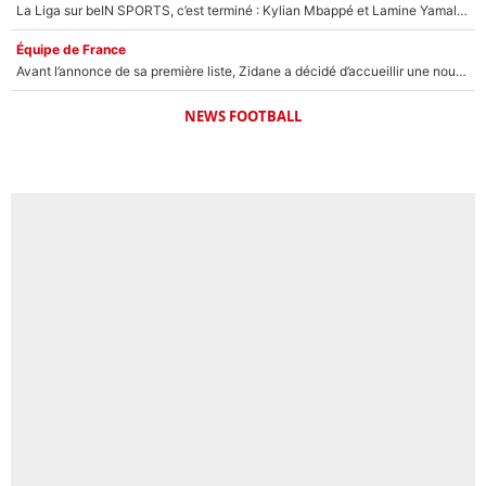
La Liga sur beIN SPORTS, c’est terminé : Kylian Mbappé et Lamine Yamal changent de chaîne, «le moment était venu d'ouvrir un nouveau chapitre»
Équipe de France
Avant l’annonce de sa première liste, Zidane a décidé d’accueillir une nouvelle tête en équipe de France
NEWS FOOTBALL