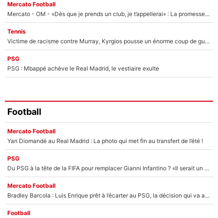
Mercato Football
Mercato - OM - «Dès que je prends un club, je t’appellerai» : La promesse de Marcelino au moment de claquer la porte
Tennis
Victime de racisme contre Murray, Kyrgios pousse un énorme coup de gueule !
PSG
PSG : Mbappé achève le Real Madrid, le vestiaire exulte
Football
Mercato Football
Yan Diomandé au Real Madrid : La photo qui met fin au transfert de l’été !
PSG
Du PSG à la tête de la FIFA pour remplacer Gianni Infantino ? «Il serait un mauvais président», le patron de la Liga s'attaque à Nasser Al-Khelaïfi !
Mercato Football
Bradley Barcola : Luis Enrique prêt à l’écarter au PSG, la décision qui va accélérer son transfert à Liverpool ?
Football