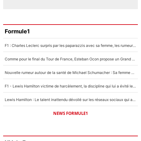
Formule1
F1 : Charles Leclerc surpris par les paparazzis avec sa femme, les rumeurs étaient vraies !
Comme pour le final du Tour de France, Esteban Ocon propose un Grand Prix de Formule 1 à Paris : «Autour de l’Arc de Triomphe, ce serait génial» !
Nouvelle rumeur autour de la santé de Michael Schumacher : Sa femme Corinna sort du silence
F1 - Lewis Hamilton victime de harcèlement, la discipline qui lui a évité le pire : «J'aurais probablement mal tourné»
Lewis Hamilton : Le talent inattendu dévoilé sur les réseaux sociaux qui a impressionné Kim Kardashian pendant leurs vacances en amoureux !
NEWS FORMULE1