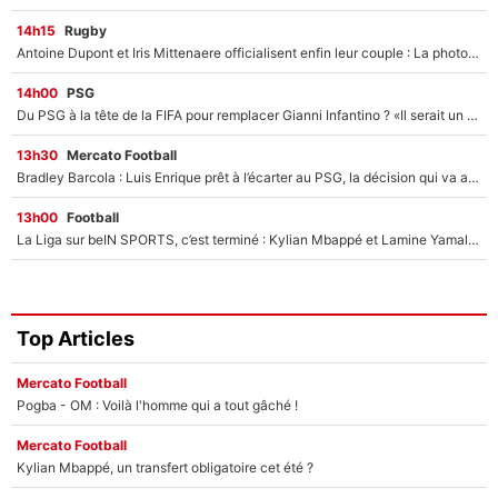
14h15
Rugby
Antoine Dupont et Iris Mittenaere officialisent enfin leur couple : La photo qui enflamme les réseaux sociaux
14h00
PSG
Du PSG à la tête de la FIFA pour remplacer Gianni Infantino ? «Il serait un mauvais président», le patron de la Liga s'attaque à Nasser Al-Khelaïfi !
13h30
Mercato Football
Bradley Barcola : Luis Enrique prêt à l’écarter au PSG, la décision qui va accélérer son transfert à Liverpool ?
13h00
Football
La Liga sur beIN SPORTS, c’est terminé : Kylian Mbappé et Lamine Yamal changent de chaîne, «le moment était venu d'ouvrir un nouveau chapitre»
Top Articles
Mercato Football
Pogba - OM : Voilà l'homme qui a tout gâché !
Mercato Football
Kylian Mbappé, un transfert obligatoire cet été ?