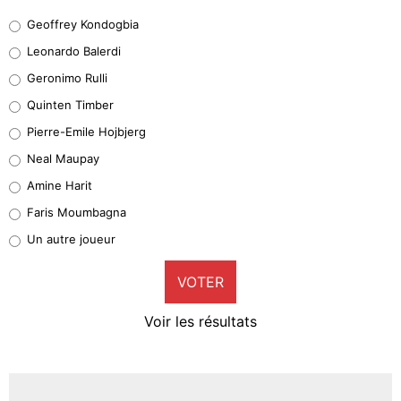
Geoffrey Kondogbia
Geoffrey Kondogbia
38%
Leonardo Balerdi
Leonardo Balerdi
Geronimo Rulli
32%
Quinten Timber
Geronimo Rulli
Pierre-Emile Hojbjerg
4%
Neal Maupay
Quinten Timber
Amine Harit
1%
Faris Moumbagna
Pierre-Emile Hojbjerg
Un autre joueur
9%
VOTER
Neal Maupay
4%
Voir les résultats
Amine Harit
3%
Faris Moumbagna