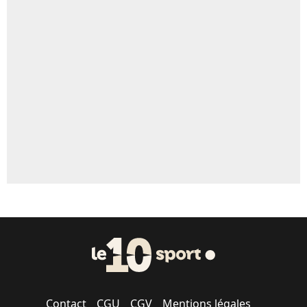
4%
Un autre joueur
5%
1496 personnes ont participé aux votes.
Contact
CGU
CGV
Mentions légales