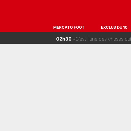
06h00
La Liga sur beIN Sports c’
04h00
Raymond Domenech a posé ses c
MERCATO FOOT
EXCLUS DU 10
02h30
«C’est l'une des choses qui me fait le
01h00
Le transfert de Maghnes A
00h00
«La porte est ouverte pour tout le monde»