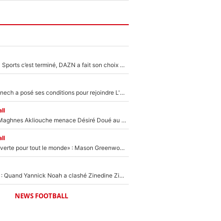
La Liga sur beIN Sports c’est terminé, DAZN a fait son choix pour Benjamin Da Silva et Omar Da Fonseca !
Raymond Domenech a posé ses conditions pour rejoindre L'EQUIPE du Soir : Il refuse de faire l'émission avec un autre chroniqueur !
ll
Le transfert de Maghnes Akliouche menace Désiré Doué au PSG : «Je valide à 200%»
ll
«La porte est ouverte pour tout le monde» : Mason Greenwood et Pierre-Emerick Aubameyang ont quitté l'OM, Amine Gouiri balance sur la suite du mercato et sur la réaction du vestiaire !
«Ça pue du c*l» : Quand Yannick Noah a clashé Zinedine Zidane, avant de se faire recadrer par le nouveau sélectionneur de l'équipe de France !
NEWS FOOTBALL