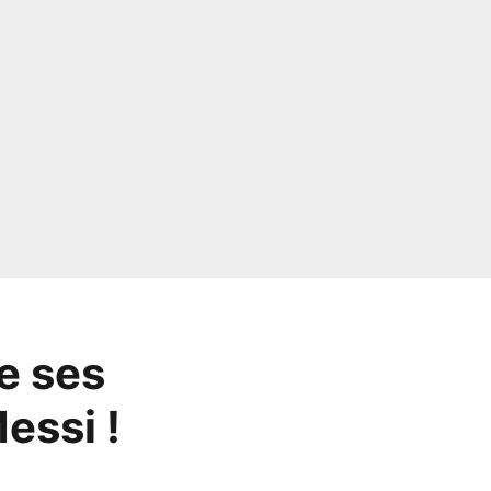
e ses
essi !