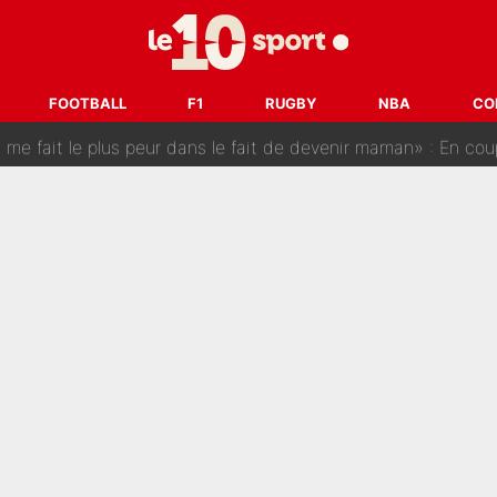
est terminé, DAZN a fait son choix pour Benjamin Da Silva et
onditions pour rejoindre L'EQUIPE du Soir : Il refuse de faire l'
FOOTBALL
F1
RUGBY
NBA
CO
 plus peur dans le fait de devenir maman» : En couple avec Antoine Dupont, Iris Mitte
kliouche menace Désiré Doué au PSG : «Je valide à 200%»
 : Mason Greenwood et Pierre-Emerick Aubameyang ont quitté l'OM, Amine Gouiri balance sur la 