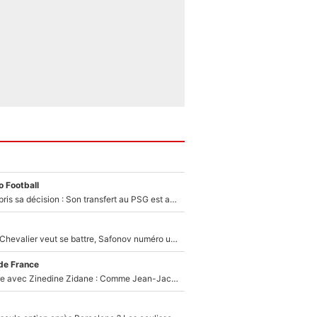
 Football
Ferran Torres a pris sa décision : Son transfert au PSG est annoncé en Espagne !
Suzuki recruté, Chevalier veut se battre, Safonov numéro un… Le PSG se lance encore dans un gros chantier pour le poste de gardien de but
de France
Un documentaire avec Zinedine Zidane : Comme Jean-Jacques Goldman et Mylène Farmer, le nouveau sélectionneur de l'équipe de France a recalé une journaliste très connue