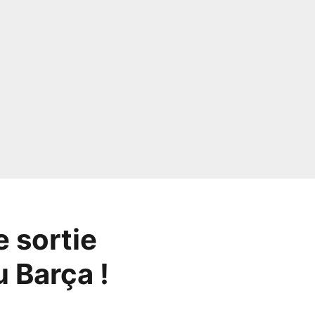
e sortie
u Barça !