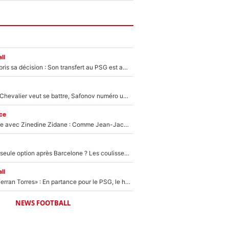
ll
Ferran Torres a pris sa décision : Son transfert au PSG est annoncé en Espagne !
Suzuki recruté, Chevalier veut se battre, Safonov numéro un… Le PSG se lance encore dans un gros chantier pour le poste de gardien de but
ce
Un documentaire avec Zinedine Zidane : Comme Jean-Jacques Goldman et Mylène Farmer, le nouveau sélectionneur de l'équipe de France a recalé une journaliste très connue
Le PSG comme seule option après Barcelone ? Les coulisses de la signature historique de Lionel Messi sont révélées au grand jour !
ll
«Le suicide de Ferran Torres» : En partance pour le PSG, le héros de la finale de la Coupe du monde s'attire les foudres de la presse espagnole !
NEWS FOOTBALL