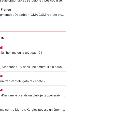
Le PSG comme seule option après Barcelone ? Les coulisses de la signature historique de Lionel Messi sont révélées au grand jour !
 France
«Le budget a augmenté» : Decathlon-CMA CGM recrute plusieurs coureurs pour offrir à Paul Seixas une équipe pour gagner le Tour de France 2027
es
ll
ilà l'homme qui a tout gâché !
«Détester à vie», Stéphane Guy dans une embrouille à cause du PSG !
ll
n transfert obligatoire cet été ?
ll
Mercato - OM - «Dès que je prends un club, je t’appellerai» : La promesse de Marcelino au moment de claquer la porte
Victime de racisme contre Murray, Kyrgios pousse un énorme coup de gueule !