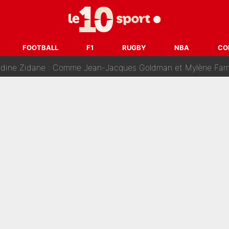
ision : Son transfert au PSG est annoncé en Espagne !
se battre, Safonov numéro un… Le PSG se lance encore dans un gros ch
FOOTBALL
F1
RUGBY
NBA
CO
 Comme Jean-Jacques Goldman et Mylène Farmer, le nouveau sélectionneur de l'équipe 
ès Barcelone ? Les coulisses de la signature historique de Lionel 
on-CMA CGM recrute plusieurs coureurs pour offrir à Paul Seixas une équ