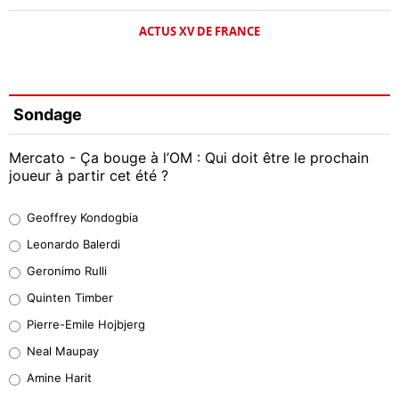
ACTUS XV DE FRANCE
Sondage
Mercato - Ça bouge à l’OM : Qui doit être le prochain
joueur à partir cet été ?
Geoffrey Kondogbia
Geoffrey Kondogbia
38%
Leonardo Balerdi
Leonardo Balerdi
Geronimo Rulli
32%
Quinten Timber
Geronimo Rulli
Pierre-Emile Hojbjerg
5%
Neal Maupay
Quinten Timber
Amine Harit
1%