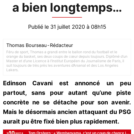
a bien longtemps…
Publié le 31 juillet 2020 à 08h15
Thomas Bourseau
-
Rédacteur
Féru de sport, Thomas a grandi entre le ballon rond du football et le
orange du basket, ses deux coups de cœur depuis toujours. Diplômé d’un
Master et d’une Licence à l’Institut Européen du Journalisme de Paris, il
suit toujours de très près les aventures d’Arsenal et des Los Angeles
Lakers.
Edinson Cavani est annoncé un peu
partout, sans pour autant qu’une piste
concrète ne se détache pour son avenir.
Mais le désormais ancien attaquant du PSG
aurait pu être fixé bien plus rapidement.