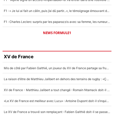
F1 : « Je lui ai fait un câlin, puis j’ai dû partir...», le témoignage émouvant de Max Verstappen sur sa fille
F1 : Charles Leclerc surpris par les paparazzis avec sa femme, les rumeurs étaient vraies !
NEWS FORMULE1
XV de France
Mis de côté par Fabien Galthié, un joueur du XV de France partage sa frustration : «ils ne me l’ont pas dit tout de suite»
La raison d'être de Matthieu Jalibert en dehors des terrains de rugby : «Ça m'atteint autant que si tu touches à un membre de ma famille»
XV de France - Matthieu Jalibert a tout changé : Romain Ntamack doit-il s’inquiéter pour sa place à un an de la Coupe du monde ?
«Le XV de France est meilleur avec Lucu» : Antoine Dupont doit-il s’inquiéter pour sa place ?
Le XV de France a trouvé son remplaçant : Fabien Galthié doit-il se passer d'Antoine Dupont ?