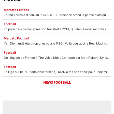
Mercato Football
Ferran Torres a dit oui au PSG : Le FC Barcelone prend la parole alors qu'un transfert de l'attaquant espagnol prend forme
Football
En plein cauchemar après son transfert à l'OM, Quinten Timber raconte ses doutes après sa signature à Marseille
Mercato Football
Yan Diomandé était trop cher pour le PSG : Voilà pourquoi le Real Madrid a accepté de payer la somme record de 140M€ pour boucler son transfert !
Football
De l'équipe de France à The Voice Kids : Contacté par Matt Pokora, Kylian Mbappé a accepté de jouer un rôle inédit sur TF1 !
Football
La Liga sur beIN Sports c’est terminé, DAZN a fait son choix pour Benjamin Da Silva et Omar Da Fonseca !
NEWS FOOTBALL