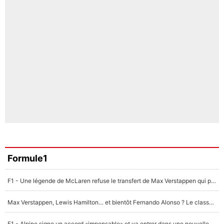
Formule1
F1 - Une légende de McLaren refuse le transfert de Max Verstappen qui pourrait «faire des vagues» et plomber l'ambiance dans l'équipe
Max Verstappen, Lewis Hamilton… et bientôt Fernando Alonso ? Le classement des pilotes les mieux payés en Formule 1 risque de changer !
F1 - Alpine signe un accord «impensable» et va entrer dans une nouvelle dimension : Grande nouvelle pour Pierre Gasly !