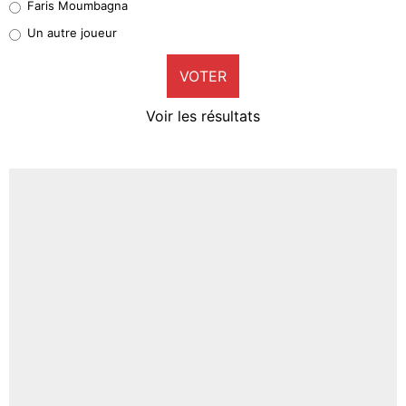
Faris Moumbagna
Pierre-Emile Hojbjerg
Un autre joueur
9%
VOTER
Neal Maupay
4%
Voir les résultats
Amine Harit
3%
Faris Moumbagna
4%
Un autre joueur
5%
1673 personnes ont participé aux votes.