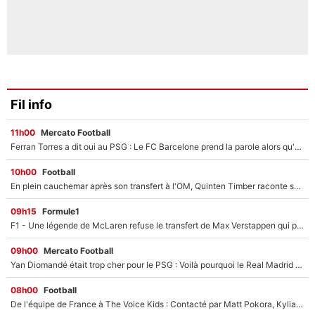
Fil info
11h00
Mercato Football
Ferran Torres a dit oui au PSG : Le FC Barcelone prend la parole alors qu'un transfert de l'attaquant espagnol prend forme
10h00
Football
En plein cauchemar après son transfert à l'OM, Quinten Timber raconte ses doutes après sa signature à Marseille
09h15
Formule1
F1 - Une légende de McLaren refuse le transfert de Max Verstappen qui pourrait «faire des vagues» et plomber l'ambiance dans l'équipe
09h00
Mercato Football
Yan Diomandé était trop cher pour le PSG : Voilà pourquoi le Real Madrid a accepté de payer la somme record de 140M€ pour boucler son transfert !
08h00
Football
De l'équipe de France à The Voice Kids : Contacté par Matt Pokora, Kylian Mbappé a accepté de jouer un rôle inédit sur TF1 !