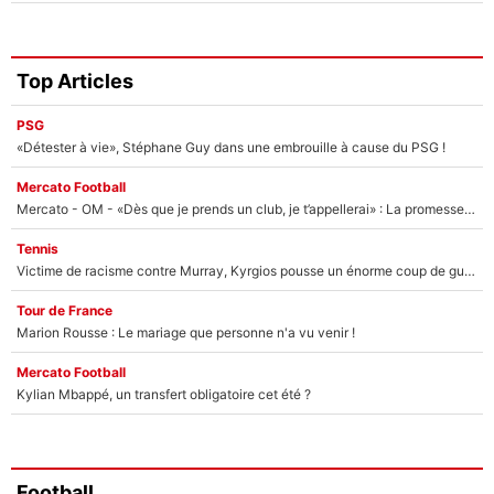
Top Articles
PSG
«Détester à vie», Stéphane Guy dans une embrouille à cause du PSG !
Mercato Football
Mercato - OM - «Dès que je prends un club, je t’appellerai» : La promesse de Marcelino au moment de claquer la porte
Tennis
Victime de racisme contre Murray, Kyrgios pousse un énorme coup de gueule !
Tour de France
Marion Rousse : Le mariage que personne n'a vu venir !
Mercato Football
Kylian Mbappé, un transfert obligatoire cet été ?
Football