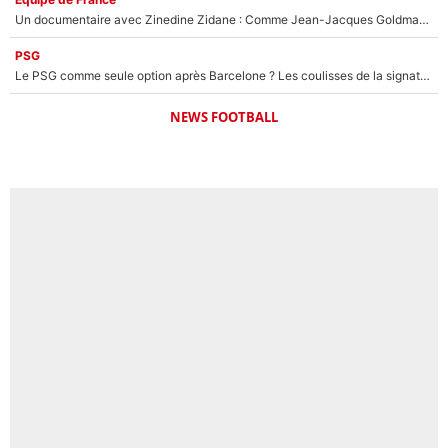
Un documentaire avec Zinedine Zidane : Comme Jean-Jacques Goldman et Mylène Farmer, le nouveau sélectionneur de l'équipe de France a recalé une journaliste très connue
PSG
Le PSG comme seule option après Barcelone ? Les coulisses de la signature historique de Lionel Messi sont révélées au grand jour !
NEWS FOOTBALL