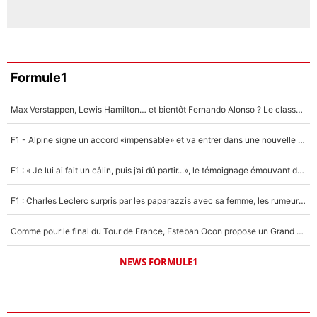
Formule1
Max Verstappen, Lewis Hamilton… et bientôt Fernando Alonso ? Le classement des pilotes les mieux payés en Formule 1 risque de changer !
F1 - Alpine signe un accord «impensable» et va entrer dans une nouvelle dimension : Grande nouvelle pour Pierre Gasly !
F1 : « Je lui ai fait un câlin, puis j’ai dû partir...», le témoignage émouvant de Max Verstappen sur sa fille
F1 : Charles Leclerc surpris par les paparazzis avec sa femme, les rumeurs étaient vraies !
Comme pour le final du Tour de France, Esteban Ocon propose un Grand Prix de Formule 1 à Paris : «Autour de l’Arc de Triomphe, ce serait génial» !
NEWS FORMULE1