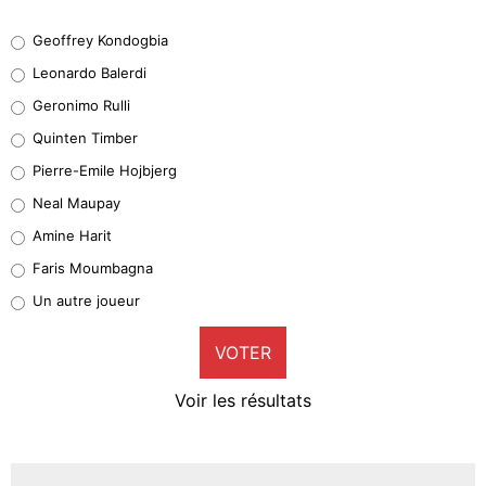
Geoffrey Kondogbia
Geoffrey Kondogbia
38%
Leonardo Balerdi
Leonardo Balerdi
Geronimo Rulli
32%
Quinten Timber
Geronimo Rulli
Pierre-Emile Hojbjerg
5%
Neal Maupay
Quinten Timber
Amine Harit
1%
Faris Moumbagna
Pierre-Emile Hojbjerg
Un autre joueur
9%
VOTER
Neal Maupay
4%
Voir les résultats
Amine Harit
3%
Faris Moumbagna