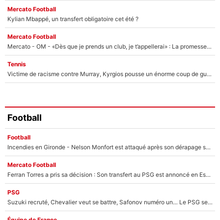
Mercato Football
Kylian Mbappé, un transfert obligatoire cet été ?
Mercato Football
Mercato - OM - «Dès que je prends un club, je t’appellerai» : La promesse de Marcelino au moment de claquer la porte
Tennis
Victime de racisme contre Murray, Kyrgios pousse un énorme coup de gueule !
Football
Football
Incendies en Gironde - Nelson Monfort est attaqué après son dérapage sur CNews : «Et lui, il prend combien pour parler dans un studio climatisé?»
Mercato Football
Ferran Torres a pris sa décision : Son transfert au PSG est annoncé en Espagne !
PSG
Suzuki recruté, Chevalier veut se battre, Safonov numéro un… Le PSG se lance encore dans un gros chantier pour le poste de gardien de but
Équipe de France