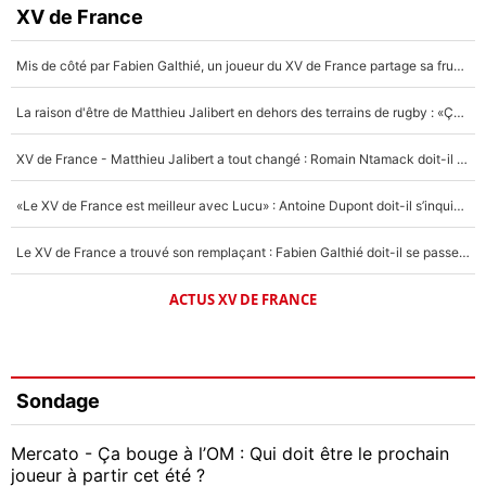
XV de France
Mis de côté par Fabien Galthié, un joueur du XV de France partage sa frustration : «ils ne me l’ont pas dit tout de suite»
La raison d'être de Matthieu Jalibert en dehors des terrains de rugby : «Ça m'atteint autant que si tu touches à un membre de ma famille»
XV de France - Matthieu Jalibert a tout changé : Romain Ntamack doit-il s’inquiéter pour sa place à un an de la Coupe du monde ?
«Le XV de France est meilleur avec Lucu» : Antoine Dupont doit-il s’inquiéter pour sa place ?
Le XV de France a trouvé son remplaçant : Fabien Galthié doit-il se passer d'Antoine Dupont ?
ACTUS XV DE FRANCE
Sondage
Mercato - Ça bouge à l’OM : Qui doit être le prochain
joueur à partir cet été ?