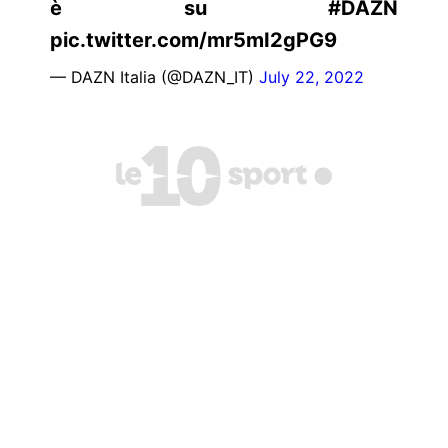
è su #DAZN
pic.twitter.com/mr5mI2gPG9
— DAZN Italia (@DAZN_IT)
July 22, 2022