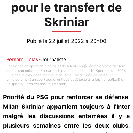
pour le transfert de
Skriniar
Publié le 22 juillet 2022 à 20h00
Bernard Colas
-
Journaliste
Passionné de sport, de cinéma et de télévision (à l’écran comme derrière)
depuis son enfance, Bernard est journaliste pour le 10 Sport depuis 2018.
Plus habile clavier en main que ballon au pied, il décide de couvrir
principalement un sport adulé, critiqué et détesté à la fois (le football) et
un sport qui n’en est pas un (le catch).
Priorité du PSG pour renforcer sa défense,
Milan Skriniar appartient toujours à l’Inter
malgré les discussions entamées il y a
plusieurs semaines entre les deux clubs.