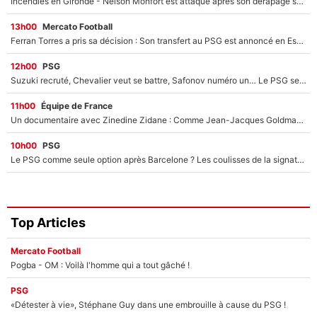
Incendies en Gironde - Nelson Monfort est attaqué après son dérapage sur CNews : «Et lui, il prend combien pour parler dans un studio climatisé?»
13h00
Mercato Football
Ferran Torres a pris sa décision : Son transfert au PSG est annoncé en Espagne !
12h00
PSG
Suzuki recruté, Chevalier veut se battre, Safonov numéro un… Le PSG se lance encore dans un gros chantier pour le poste de gardien de but
11h00
Équipe de France
Un documentaire avec Zinedine Zidane : Comme Jean-Jacques Goldman et Mylène Farmer, le nouveau sélectionneur de l'équipe de France a recalé une journaliste très connue
10h00
PSG
Le PSG comme seule option après Barcelone ? Les coulisses de la signature historique de Lionel Messi sont révélées au grand jour !
Top Articles
Mercato Football
Pogba - OM : Voilà l'homme qui a tout gâché !
PSG
«Détester à vie», Stéphane Guy dans une embrouille à cause du PSG !