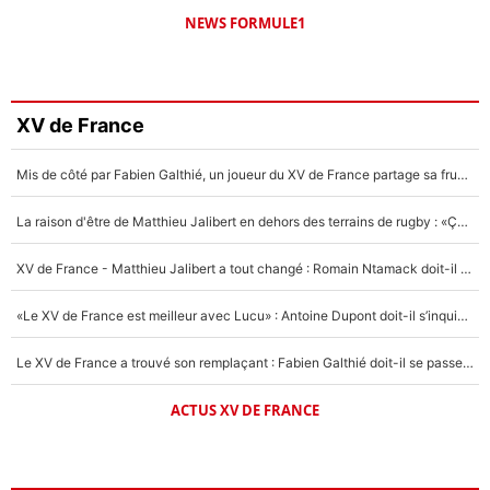
NEWS FORMULE1
XV de France
Mis de côté par Fabien Galthié, un joueur du XV de France partage sa frustration : «ils ne me l’ont pas dit tout de suite»
La raison d'être de Matthieu Jalibert en dehors des terrains de rugby : «Ça m'atteint autant que si tu touches à un membre de ma famille»
XV de France - Matthieu Jalibert a tout changé : Romain Ntamack doit-il s’inquiéter pour sa place à un an de la Coupe du monde ?
«Le XV de France est meilleur avec Lucu» : Antoine Dupont doit-il s’inquiéter pour sa place ?
Le XV de France a trouvé son remplaçant : Fabien Galthié doit-il se passer d'Antoine Dupont ?
ACTUS XV DE FRANCE