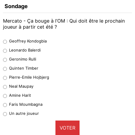
Sondage
Mercato - Ça bouge à l’OM : Qui doit être le prochain
joueur à partir cet été ?
Geoffrey Kondogbia
Geoffrey Kondogbia
38%
Leonardo Balerdi
Leonardo Balerdi
Geronimo Rulli
32%
Quinten Timber
Geronimo Rulli
Pierre-Emile Hojbjerg
5%
Neal Maupay
Quinten Timber
Amine Harit
1%
Faris Moumbagna
Pierre-Emile Hojbjerg
Un autre joueur
9%
VOTER
Neal Maupay