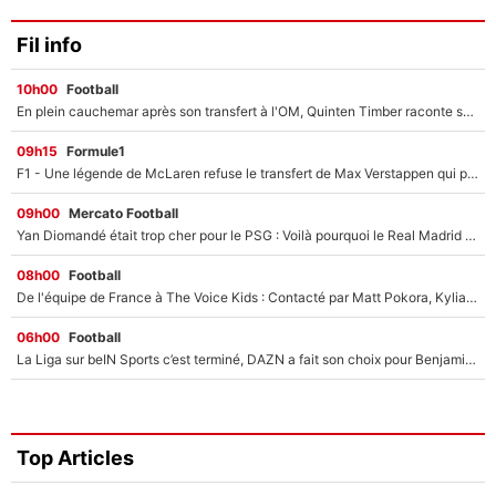
Fil info
10h00
Football
En plein cauchemar après son transfert à l'OM, Quinten Timber raconte ses doutes après sa signature à Marseille
09h15
Formule1
F1 - Une légende de McLaren refuse le transfert de Max Verstappen qui pourrait «faire des vagues» et plomber l'ambiance dans l'équipe
09h00
Mercato Football
Yan Diomandé était trop cher pour le PSG : Voilà pourquoi le Real Madrid a accepté de payer la somme record de 140M€ pour boucler son transfert !
08h00
Football
De l'équipe de France à The Voice Kids : Contacté par Matt Pokora, Kylian Mbappé a accepté de jouer un rôle inédit sur TF1 !
06h00
Football
La Liga sur beIN Sports c’est terminé, DAZN a fait son choix pour Benjamin Da Silva et Omar Da Fonseca !
Top Articles