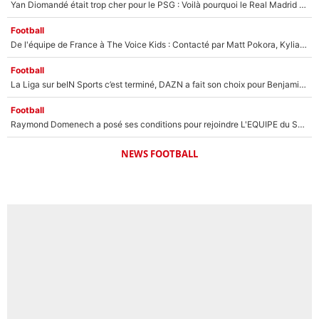
Yan Diomandé était trop cher pour le PSG : Voilà pourquoi le Real Madrid a accepté de payer la somme record de 140M€ pour boucler son transfert !
Football
De l'équipe de France à The Voice Kids : Contacté par Matt Pokora, Kylian Mbappé a accepté de jouer un rôle inédit sur TF1 !
Football
La Liga sur beIN Sports c’est terminé, DAZN a fait son choix pour Benjamin Da Silva et Omar Da Fonseca !
Football
Raymond Domenech a posé ses conditions pour rejoindre L'EQUIPE du Soir : Il refuse de faire l'émission avec un autre chroniqueur !
NEWS FOOTBALL