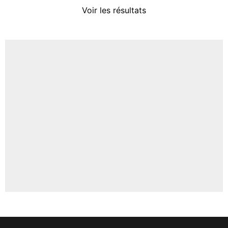
4%
Voir les résultats
Amine Harit
3%
Faris Moumbagna
4%
Un autre joueur
5%
1670 personnes ont participé aux votes.