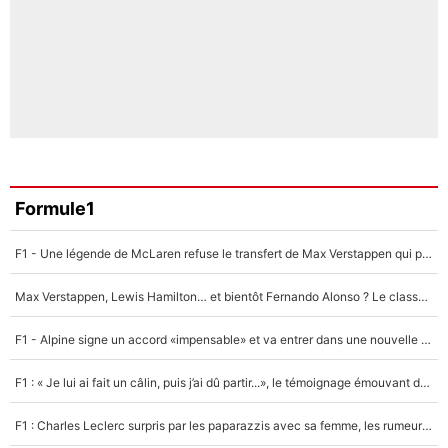
Formule1
F1 - Une légende de McLaren refuse le transfert de Max Verstappen qui pourrait «faire des vagues» et plomber l'ambiance dans l'équipe
Max Verstappen, Lewis Hamilton… et bientôt Fernando Alonso ? Le classement des pilotes les mieux payés en Formule 1 risque de changer !
F1 - Alpine signe un accord «impensable» et va entrer dans une nouvelle dimension : Grande nouvelle pour Pierre Gasly !
F1 : « Je lui ai fait un câlin, puis j’ai dû partir...», le témoignage émouvant de Max Verstappen sur sa fille
F1 : Charles Leclerc surpris par les paparazzis avec sa femme, les rumeurs étaient vraies !