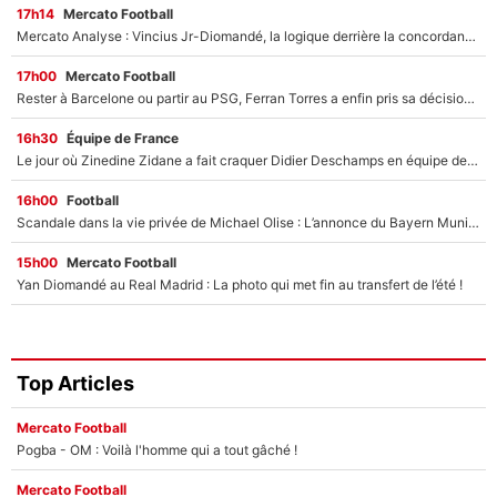
17h14
Mercato Football
Mercato Analyse : Vincius Jr-Diomandé, la logique derrière la concordance des temps
17h00
Mercato Football
Rester à Barcelone ou partir au PSG, Ferran Torres a enfin pris sa décision : La course contre la montre est lancée !
16h30
Équipe de France
Le jour où Zinedine Zidane a fait craquer Didier Deschamps en équipe de France : «Je m’en suis voulu», l’ancien sélectionneur a regretté son geste !
16h00
Football
Scandale dans la vie privée de Michael Olise : L’annonce du Bayern Munich sur son enfant caché
15h00
Mercato Football
Yan Diomandé au Real Madrid : La photo qui met fin au transfert de l’été !
Top Articles
Mercato Football
Pogba - OM : Voilà l'homme qui a tout gâché !
Mercato Football