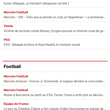
Kylian Mbappé, un transfert obligatoire cet été ?
Mercato Football
Mercato - OM - «Dès que je prends un club, je t’appellerai» : La promesse de Marcelino au moment de claquer la porte
Tennis
Victime de racisme contre Murray, Kyrgios pousse un énorme coup de gueule !
PSG
PSG : Mbappé achève le Real Madrid, le vestiaire exulte
Football
Mercato Football
Mercato Analyse : Vincius Jr-Diomandé, la logique derrière la concordance des temps
Mercato Football
Rester à Barcelone ou partir au PSG, Ferran Torres a enfin pris sa décision : La course contre la montre est lancée !
Équipe de France
Le jour où Zinedine Zidane a fait craquer Didier Deschamps en équipe de France : «Je m’en suis voulu», l’ancien sélectionneur a regretté son geste !