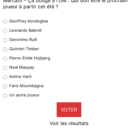
Mercato - Ça bouge à l’OM : Qui doit être le prochain
joueur à partir cet été ?
Geoffrey Kondogbia
Geoffrey Kondogbia
38%
Leonardo Balerdi
Leonardo Balerdi
Geronimo Rulli
32%
Quinten Timber
Geronimo Rulli
Pierre-Emile Hojbjerg
5%
Neal Maupay
Quinten Timber
Amine Harit
1%
Faris Moumbagna
Pierre-Emile Hojbjerg
Un autre joueur
9%
VOTER
Neal Maupay
4%
Voir les résultats
Amine Harit
3%