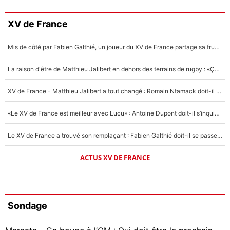
XV de France
Mis de côté par Fabien Galthié, un joueur du XV de France partage sa frustration : «ils ne me l’ont pas dit tout de suite»
La raison d'être de Matthieu Jalibert en dehors des terrains de rugby : «Ça m'atteint autant que si tu touches à un membre de ma famille»
XV de France - Matthieu Jalibert a tout changé : Romain Ntamack doit-il s’inquiéter pour sa place à un an de la Coupe du monde ?
«Le XV de France est meilleur avec Lucu» : Antoine Dupont doit-il s’inquiéter pour sa place ?
Le XV de France a trouvé son remplaçant : Fabien Galthié doit-il se passer d'Antoine Dupont ?
ACTUS XV DE FRANCE
Sondage