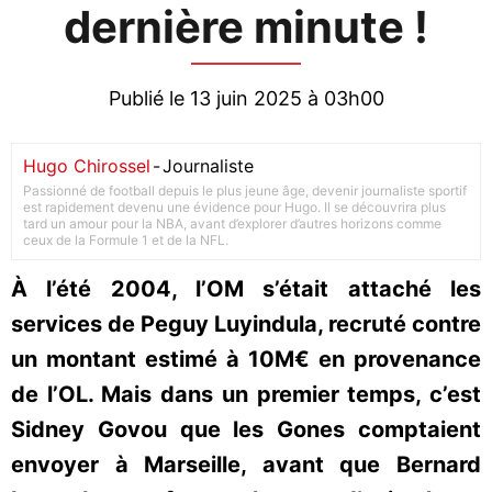
dernière minute !
Publié le 13 juin 2025 à 03h00
Hugo Chirossel
-
Journaliste
Passionné de football depuis le plus jeune âge, devenir journaliste sportif
est rapidement devenu une évidence pour Hugo. Il se découvrira plus
tard un amour pour la NBA, avant d’explorer d’autres horizons comme
ceux de la Formule 1 et de la NFL.
À l’été 2004, l’OM s’était attaché les
services de Peguy Luyindula, recruté contre
un montant estimé à 10M€ en provenance
de l’OL. Mais dans un premier temps, c’est
Sidney Govou que les Gones comptaient
envoyer à Marseille, avant que Bernard