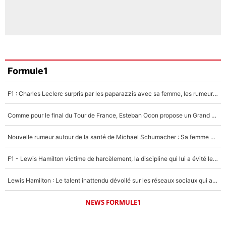
Formule1
F1 : Charles Leclerc surpris par les paparazzis avec sa femme, les rumeurs étaient vraies !
Comme pour le final du Tour de France, Esteban Ocon propose un Grand Prix de Formule 1 à Paris : «Autour de l’Arc de Triomphe, ce serait génial» !
Nouvelle rumeur autour de la santé de Michael Schumacher : Sa femme Corinna sort du silence
F1 - Lewis Hamilton victime de harcèlement, la discipline qui lui a évité le pire : «J'aurais probablement mal tourné»
Lewis Hamilton : Le talent inattendu dévoilé sur les réseaux sociaux qui a impressionné Kim Kardashian pendant leurs vacances en amoureux !
NEWS FORMULE1