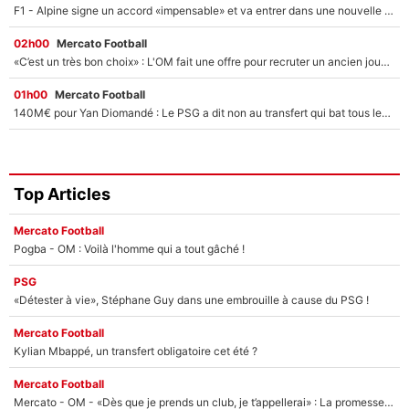
F1 - Alpine signe un accord «impensable» et va entrer dans une nouvelle dimension : Grande nouvelle pour Pierre Gasly !
02h00
Mercato Football
«C’est un très bon choix» : L'OM fait une offre pour recruter un ancien joueur du PSG... et c'est validé dans l'After Foot !
01h00
Mercato Football
140M€ pour Yan Diomandé : Le PSG a dit non au transfert qui bat tous les records sur le mercato
Top Articles
Mercato Football
Pogba - OM : Voilà l'homme qui a tout gâché !
PSG
«Détester à vie», Stéphane Guy dans une embrouille à cause du PSG !
Mercato Football
Kylian Mbappé, un transfert obligatoire cet été ?
Mercato Football
Mercato - OM - «Dès que je prends un club, je t’appellerai» : La promesse de Marcelino au moment de claquer la porte