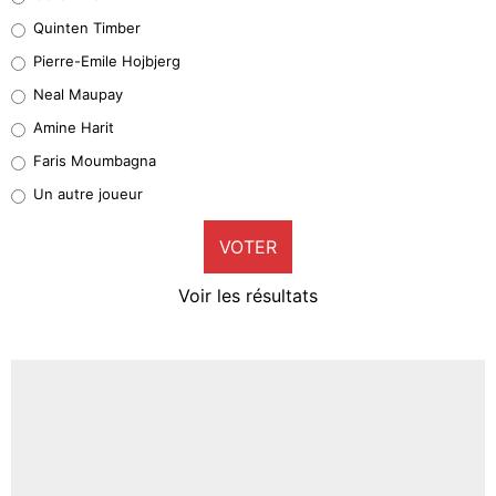
32%
Quinten Timber
Geronimo Rulli
Pierre-Emile Hojbjerg
5%
Neal Maupay
Quinten Timber
Amine Harit
1%
Faris Moumbagna
Pierre-Emile Hojbjerg
Un autre joueur
9%
VOTER
Neal Maupay
4%
Voir les résultats
Amine Harit
3%
Faris Moumbagna
5%
Un autre joueur
5%