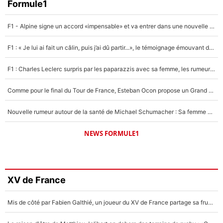
Formule1
F1 - Alpine signe un accord «impensable» et va entrer dans une nouvelle dimension : Grande nouvelle pour Pierre Gasly !
F1 : « Je lui ai fait un câlin, puis j’ai dû partir...», le témoignage émouvant de Max Verstappen sur sa fille
F1 : Charles Leclerc surpris par les paparazzis avec sa femme, les rumeurs étaient vraies !
Comme pour le final du Tour de France, Esteban Ocon propose un Grand Prix de Formule 1 à Paris : «Autour de l’Arc de Triomphe, ce serait génial» !
Nouvelle rumeur autour de la santé de Michael Schumacher : Sa femme Corinna sort du silence
NEWS FORMULE1
XV de France
Mis de côté par Fabien Galthié, un joueur du XV de France partage sa frustration : «ils ne me l’ont pas dit tout de suite»