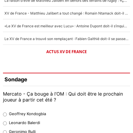
La raison d'être de Matthieu Jalibert en dehors des terrains de rugby : «Ça m'atteint autant que si tu touches à un membre de ma famille»
XV de France - Matthieu Jalibert a tout changé : Romain Ntamack doit-il s’inquiéter pour sa place à un an de la Coupe du monde ?
«Le XV de France est meilleur avec Lucu» : Antoine Dupont doit-il s’inquiéter pour sa place ?
Le XV de France a trouvé son remplaçant : Fabien Galthié doit-il se passer d'Antoine Dupont ?
ACTUS XV DE FRANCE
Sondage
Mercato - Ça bouge à l’OM : Qui doit être le prochain
joueur à partir cet été ?
Geoffrey Kondogbia
Geoffrey Kondogbia
38%
Leonardo Balerdi
Leonardo Balerdi
Geronimo Rulli