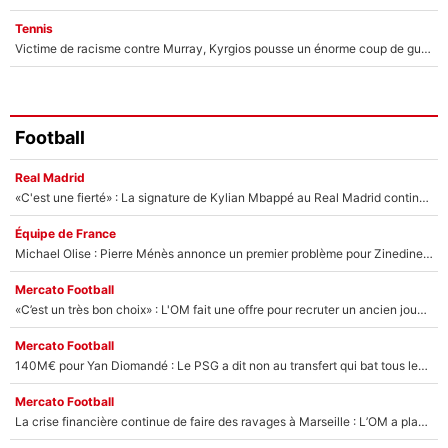
Tennis
Victime de racisme contre Murray, Kyrgios pousse un énorme coup de gueule !
Football
Real Madrid
«C'est une fierté» : La signature de Kylian Mbappé au Real Madrid continue de régaler l'Espagne
Équipe de France
Michael Olise : Pierre Ménès annonce un premier problème pour Zinedine Zidane en équipe de France
Mercato Football
«C’est un très bon choix» : L'OM fait une offre pour recruter un ancien joueur du PSG... et c'est validé dans l'After Foot !
Mercato Football
140M€ pour Yan Diomandé : Le PSG a dit non au transfert qui bat tous les records sur le mercato
Mercato Football
La crise financière continue de faire des ravages à Marseille : L’OM a placé 12 joueurs sur le marché des transferts… et ça pourrait lui rapporter près de 100M€ !