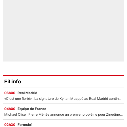
Fil info
06h00
Real Madrid
«C'est une fierté» : La signature de Kylian Mbappé au Real Madrid continue de régaler l'Espagne
04h00
Équipe de France
Michael Olise : Pierre Ménès annonce un premier problème pour Zinedine Zidane en équipe de France
02h30
Formule1