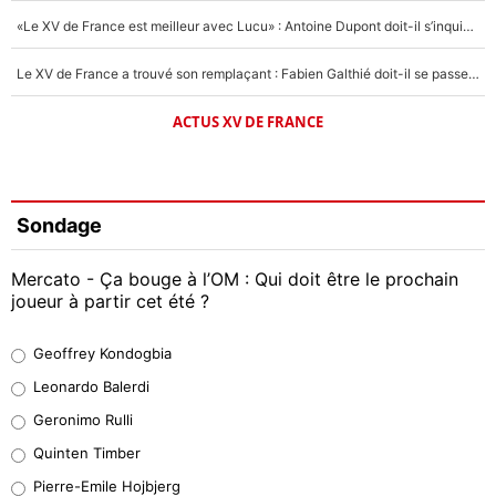
«Le XV de France est meilleur avec Lucu» : Antoine Dupont doit-il s’inquiéter pour sa place ?
Le XV de France a trouvé son remplaçant : Fabien Galthié doit-il se passer d'Antoine Dupont ?
ACTUS XV DE FRANCE
Sondage
Mercato - Ça bouge à l’OM : Qui doit être le prochain
joueur à partir cet été ?
Geoffrey Kondogbia
Geoffrey Kondogbia
38%
Leonardo Balerdi
Leonardo Balerdi
Geronimo Rulli
32%
Quinten Timber
Geronimo Rulli
Pierre-Emile Hojbjerg