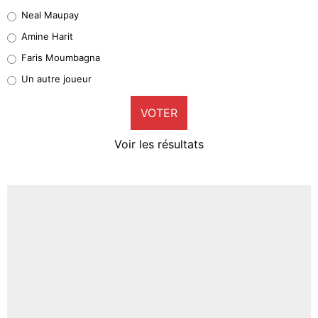
5%
Neal Maupay
Quinten Timber
Amine Harit
1%
Faris Moumbagna
Pierre-Emile Hojbjerg
Un autre joueur
9%
VOTER
Neal Maupay
4%
Voir les résultats
Amine Harit
3%
Faris Moumbagna
4%
Un autre joueur
5%
1602 personnes ont participé aux votes.