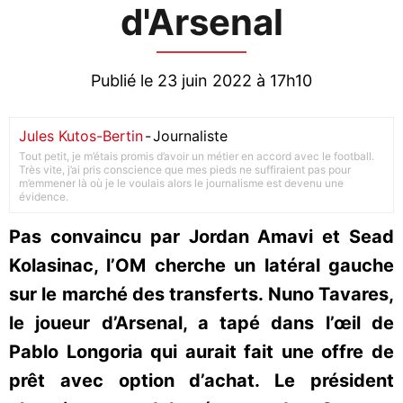
d'Arsenal
Publié le 23 juin 2022 à 17h10
Jules Kutos-Bertin
-
Journaliste
Tout petit, je m’étais promis d’avoir un métier en accord avec le football.
Très vite, j’ai pris conscience que mes pieds ne suffiraient pas pour
m’emmener là où je le voulais alors le journalisme est devenu une
évidence.
Pas convaincu par Jordan Amavi et Sead
Kolasinac, l’OM cherche un latéral gauche
sur le marché des transferts. Nuno Tavares,
le joueur d’Arsenal, a tapé dans l’œil de
Pablo Longoria qui aurait fait une offre de
prêt avec option d’achat. Le président