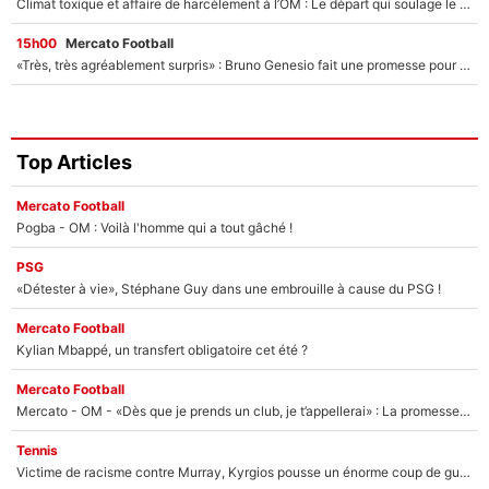
Climat toxique et affaire de harcèlement à l’OM : Le départ qui soulage le vestiaire de Bruno Genesio
15h00
Mercato Football
«Très, très agréablement surpris» : Bruno Genesio fait une promesse pour la suite du mercato de l’OM et rassure les supporters
Top Articles
Mercato Football
Pogba - OM : Voilà l'homme qui a tout gâché !
PSG
«Détester à vie», Stéphane Guy dans une embrouille à cause du PSG !
Mercato Football
Kylian Mbappé, un transfert obligatoire cet été ?
Mercato Football
Mercato - OM - «Dès que je prends un club, je t’appellerai» : La promesse de Marcelino au moment de claquer la porte
Tennis
Victime de racisme contre Murray, Kyrgios pousse un énorme coup de gueule !