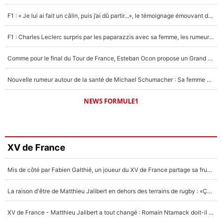
F1 : « Je lui ai fait un câlin, puis j’ai dû partir...», le témoignage émouvant de Max Verstappen sur sa fille
F1 : Charles Leclerc surpris par les paparazzis avec sa femme, les rumeurs étaient vraies !
Comme pour le final du Tour de France, Esteban Ocon propose un Grand Prix de Formule 1 à Paris : «Autour de l’Arc de Triomphe, ce serait génial» !
Nouvelle rumeur autour de la santé de Michael Schumacher : Sa femme Corinna sort du silence
NEWS FORMULE1
XV de France
Mis de côté par Fabien Galthié, un joueur du XV de France partage sa frustration : «ils ne me l’ont pas dit tout de suite»
La raison d'être de Matthieu Jalibert en dehors des terrains de rugby : «Ça m'atteint autant que si tu touches à un membre de ma famille»
XV de France - Matthieu Jalibert a tout changé : Romain Ntamack doit-il s’inquiéter pour sa place à un an de la Coupe du monde ?