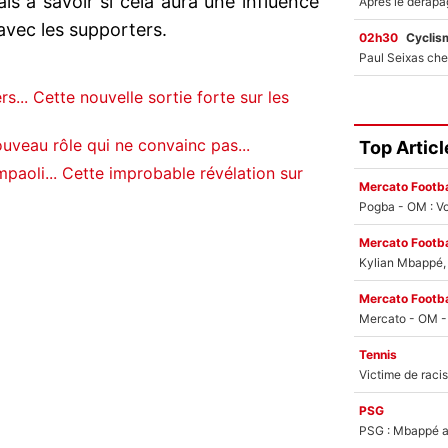
is à savoir si cela aura une influence
 avec les supporters.
02h30
Cyclis
... Cette nouvelle sortie forte sur les
uveau rôle qui ne convainc pas...
Top Articl
aoli... Cette improbable révélation sur
Mercato Footba
Pogba - OM : Vo
Mercato Footba
Kylian Mbappé, u
Mercato Footba
Tennis
PSG
PSG : Mbappé ac