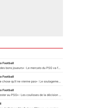
o Football
«Ça peut attirer des bons joueurs» : Le mercato du PSG va faire des victimes dans l'effectif de Luis Enrique ?
o Football
«C’est une bonne chose qu’il ne vienne pas» : Le soulagement de l'After Foot après le transfert avorté de Yan Diomandé au PSG
o Football
«Il a décidé de rester au PSG» : Les coulisses de la décision de Lucas Chevalier pour son transfert
l