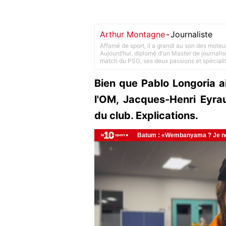
Arthur Montagne
-
Journaliste
Affamé de sport, il a grandi au son des moteu
Aujourd’hui, diplomé d'un Master de journalism
match du PSG, ses deux passions et spéciali
Bien que Pablo Longoria a
l'OM, Jacques-Henri Eyra
du club. Explications.