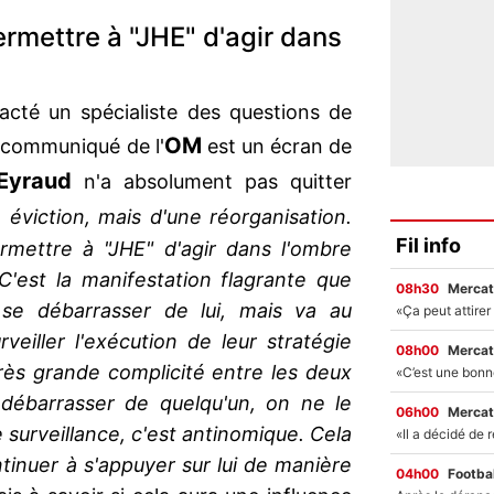
rmettre à "JHE" d'agir dans
cté un spécialiste des questions de
OM
 communiqué de l'
est un écran de
Eyraud
n'a absolument pas quitter
e éviction, mais d'une réorganisation.
Fil info
rmettre à "JHE" d'agir dans l'ombre
C'est la manifestation flagrante que
08h30
Mercat
 se débarrasser de lui, mais va au
veiller l'exécution de leur stratégie
08h00
Mercat
ès grande complicité entre les deux
ébarrasser de quelqu'un, on ne le
06h00
Mercat
surveillance, c'est antinomique. Cela
inuer à s'appuyer sur lui de manière
04h00
Footbal