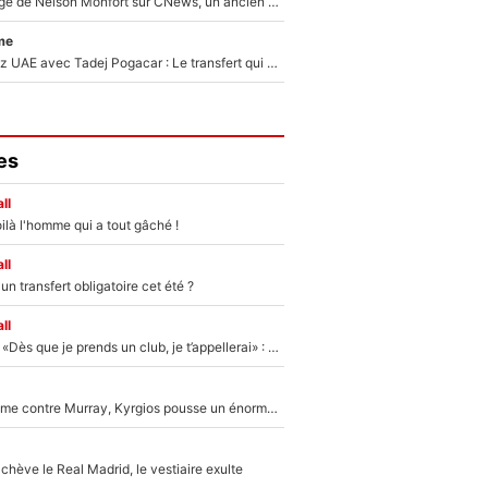
Après le dérapage de Nelson Monfort sur CNews, un ancien journaliste de France Télévisions relance la polémique sur les incendies en Gironde
me
Paul Seixas chez UAE avec Tadej Pogacar : Le transfert qui effraie le peloton, «c’est la pire des choses qui puisse arriver»
es
ll
ilà l'homme qui a tout gâché !
ll
n transfert obligatoire cet été ?
ll
Mercato - OM - «Dès que je prends un club, je t’appellerai» : La promesse de Marcelino au moment de claquer la porte
Victime de racisme contre Murray, Kyrgios pousse un énorme coup de gueule !
hève le Real Madrid, le vestiaire exulte