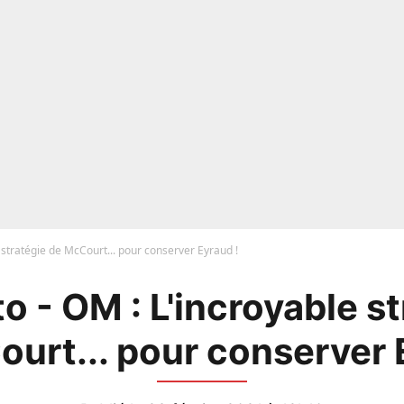
 stratégie de McCourt... pour conserver Eyraud !
o - OM : L'incroyable st
urt... pour conserver 