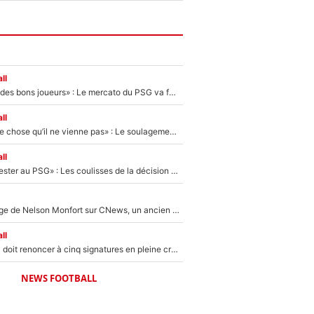
ll
«Ça peut attirer des bons joueurs» : Le mercato du PSG va faire des victimes dans l'effectif de Luis Enrique ?
ll
«C’est une bonne chose qu’il ne vienne pas» : Le soulagement de l'After Foot après le transfert avorté de Yan Diomandé au PSG
ll
«Il a décidé de rester au PSG» : Les coulisses de la décision de Lucas Chevalier pour son transfert
Après le dérapage de Nelson Monfort sur CNews, un ancien journaliste de France Télévisions relance la polémique sur les incendies en Gironde
ll
Grégory Lorenzi doit renoncer à cinq signatures en pleine crise financière : L’IA propose sept noms à l’OM pour un mercato réussi... à seulement 5M€ !
NEWS FOOTBALL