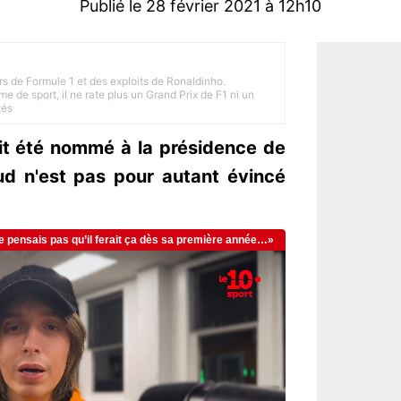
Publié le 28 février 2021 à 12h10
rs de Formule 1 et des exploits de Ronaldinho.
e de sport, il ne rate plus un Grand Prix de F1 ni un
tés
it été nommé à la présidence de
ud n'est pas pour autant évincé