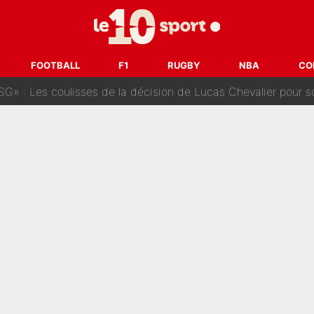
oueurs» : Le mercato du PSG va faire des victimes dans l'effe
 ne vienne pas» : Le soulagement de l'After Foot après le trans
FOOTBALL
F1
RUGBY
NBA
CO
SG» : Les coulisses de la décision de Lucas Chevalier pour s
fort sur CNews, un ancien journaliste de France Télévisions relance la 
dej Pogacar : Le transfert qui effraie le peloton, «c’est la 