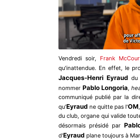
Vendredi soir,
Frank McCour
qu'inattendue. En effet, le pro
Jacques-Henri Eyraud
du 
Pablo Longoria
nommer
,
hea
communiqué publié par la dire
Eyraud
OM
qu'
ne quitte pas l'
du club, organe qui valide toute
Pabl
désormais présidé par
Eyraud
d'
plane toujours à Mars