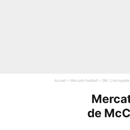
Accueil
Mercato Football
OM : L'incroyable
Mercat
de McCo