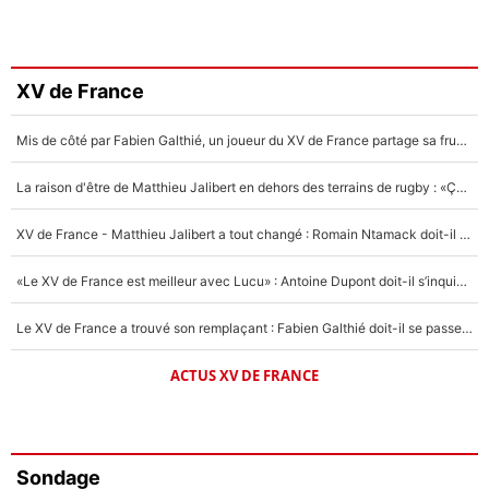
XV de France
Mis de côté par Fabien Galthié, un joueur du XV de France partage sa frustration : «ils ne me l’ont pas dit tout de suite»
La raison d'être de Matthieu Jalibert en dehors des terrains de rugby : «Ça m'atteint autant que si tu touches à un membre de ma famille»
XV de France - Matthieu Jalibert a tout changé : Romain Ntamack doit-il s’inquiéter pour sa place à un an de la Coupe du monde ?
«Le XV de France est meilleur avec Lucu» : Antoine Dupont doit-il s’inquiéter pour sa place ?
Le XV de France a trouvé son remplaçant : Fabien Galthié doit-il se passer d'Antoine Dupont ?
ACTUS XV DE FRANCE
Sondage