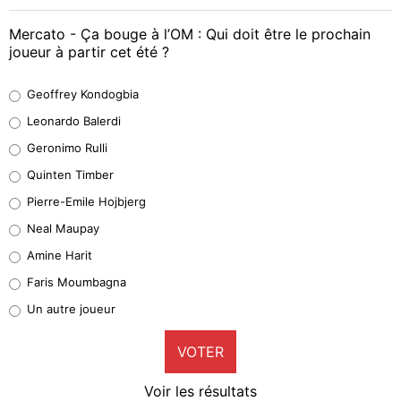
Mercato - Ça bouge à l’OM : Qui doit être le prochain
joueur à partir cet été ?
Geoffrey Kondogbia
Geoffrey Kondogbia
38%
Leonardo Balerdi
Leonardo Balerdi
Geronimo Rulli
32%
Quinten Timber
Geronimo Rulli
Pierre-Emile Hojbjerg
5%
Neal Maupay
Quinten Timber
Amine Harit
1%
Faris Moumbagna
Pierre-Emile Hojbjerg
Un autre joueur
9%
VOTER
Neal Maupay
4%
Voir les résultats