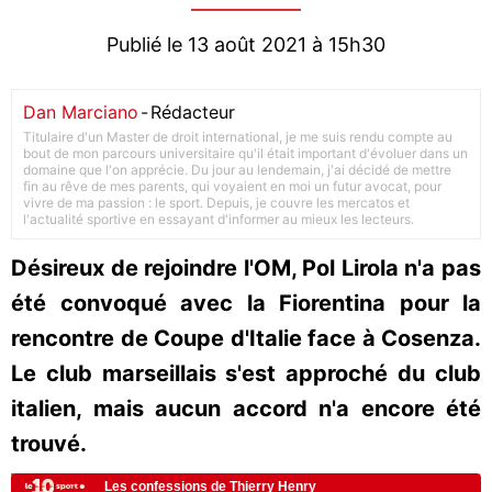
Publié le 13 août 2021 à 15h30
Dan Marciano
-
Rédacteur
Titulaire d'un Master de droit international, je me suis rendu compte au
bout de mon parcours universitaire qu'il était important d'évoluer dans un
domaine que l'on apprécie. Du jour au lendemain, j'ai décidé de mettre
fin au rêve de mes parents, qui voyaient en moi un futur avocat, pour
vivre de ma passion : le sport. Depuis, je couvre les mercatos et
l'actualité sportive en essayant d'informer au mieux les lecteurs.
Désireux de rejoindre l'OM, Pol Lirola n'a pas
été convoqué avec la Fiorentina pour la
rencontre de Coupe d'Italie face à Cosenza.
Le club marseillais s'est approché du club
italien, mais aucun accord n'a encore été
trouvé.