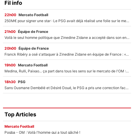
Fil info
22h00
Mercato Football
250M€ pour signer une star : Le PSG avait déjà réalisé une folie sur le mercato bien avant Neymar !
21h00
Équipe de France
Voilà le seul homme politique que Zinedine Zidane a accepté dans son entourage : «Je garde un très bon souvenir de lui»
20h00
Équipe de France
Franck Ribéry a osé s'attaquer à Zinedine Zidane en équipe de France : «Je n'aurais jamais fait ça»
19h00
Mercato Football
Medina, Rulli, Paixao... ça part dans tous les sens sur le mercato de l'OM : Frank McCourt va enfin récupérer l'argent qu'il attend ?
18h30
PSG
Sans Ousmane Dembélé et Désiré Doué, le PSG a pris une correction face à Majorque : Luis Enrique attend avec impatience des renforts !
Top Articles
Mercato Football
Pogba - OM : Voilà l'homme qui a tout gâché !