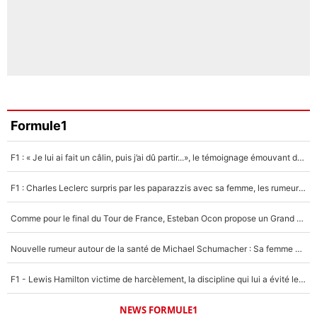
Formule1
F1 : « Je lui ai fait un câlin, puis j’ai dû partir...», le témoignage émouvant de Max Verstappen sur sa fille
F1 : Charles Leclerc surpris par les paparazzis avec sa femme, les rumeurs étaient vraies !
Comme pour le final du Tour de France, Esteban Ocon propose un Grand Prix de Formule 1 à Paris : «Autour de l’Arc de Triomphe, ce serait génial» !
Nouvelle rumeur autour de la santé de Michael Schumacher : Sa femme Corinna sort du silence
F1 - Lewis Hamilton victime de harcèlement, la discipline qui lui a évité le pire : «J'aurais probablement mal tourné»
NEWS FORMULE1