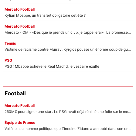
Mercato Football
Kylian Mbappé, un transfert obligatoire cet été ?
Mercato Football
Mercato - OM - «Dès que je prends un club, je t’appellerai» : La promesse de Marcelino au moment de claquer la porte
Tennis
Victime de racisme contre Murray, Kyrgios pousse un énorme coup de gueule !
PSG
PSG : Mbappé achève le Real Madrid, le vestiaire exulte
Football
Mercato Football
250M€ pour signer une star : Le PSG avait déjà réalisé une folie sur le mercato bien avant Neymar !
Équipe de France
Voilà le seul homme politique que Zinedine Zidane a accepté dans son entourage : «Je garde un très bon souvenir de lui»