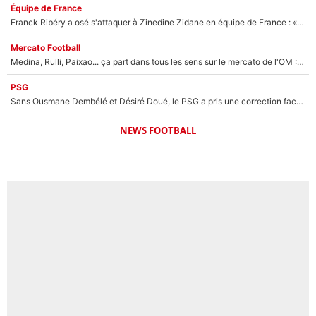
Équipe de France
Franck Ribéry a osé s'attaquer à Zinedine Zidane en équipe de France : «Je n'aurais jamais fait ça»
Mercato Football
Medina, Rulli, Paixao... ça part dans tous les sens sur le mercato de l'OM : Frank McCourt va enfin récupérer l'argent qu'il attend ?
PSG
Sans Ousmane Dembélé et Désiré Doué, le PSG a pris une correction face à Majorque : Luis Enrique attend avec impatience des renforts !
NEWS FOOTBALL