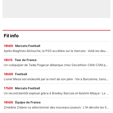
Fil info
19h00
Mercato Football
Après Maghnes Akliouche, le PSG accèlère sur le mercato : Voilà les deux nouvelles recrues qui vont signer la semaine prochaine ?
18h15
Tour de France
Un coéquipier de Tadej Pogacar débarque chez Decathlon-CMA CGM pour épauler Paul Seixas : «Mes meilleures années sont à venir»
18h00
Football
Lionel Messi est endeuillé par la mort de son père : Vie à Barcelone, transfert au PSG... voilà comment Jorge Messi a joué un rôle essentiel dans sa carrière !
17h00
Mercato Football
Un record bientôt explosé grâce à Bradley Barcola et Ibrahim Mbaye : Le PSG sur le point de réaliser un mercato historique ?
16h00
Équipe de France
Zinédine Zidane va sélectionner des nouveaux joueurs : L’IA dévoile les 5 cracks qui pourraient rapidement le rejoindre en équipe de France !