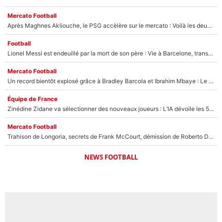
Mercato Football
Après Maghnes Akliouche, le PSG accèlère sur le mercato : Voilà les deux nouvelles recrues qui vont signer la semaine prochaine ?
Football
Lionel Messi est endeuillé par la mort de son père : Vie à Barcelone, transfert au PSG... voilà comment Jorge Messi a joué un rôle essentiel dans sa carrière !
Mercato Football
Un record bientôt explosé grâce à Bradley Barcola et Ibrahim Mbaye : Le PSG sur le point de réaliser un mercato historique ?
Équipe de France
Zinédine Zidane va sélectionner des nouveaux joueurs : L’IA dévoile les 5 cracks qui pourraient rapidement le rejoindre en équipe de France !
Mercato Football
Trahison de Longoria, secrets de Frank McCourt, démission de Roberto De Zerbi : Medhi Benatia se lâche sur son départ de l'OM et fait d'importantes révélations
NEWS FOOTBALL