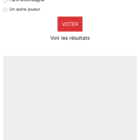
Pierre-Emile Hojbjerg
Un autre joueur
9%
VOTER
Neal Maupay
4%
Voir les résultats
Amine Harit
3%
Faris Moumbagna
4%
Un autre joueur
5%
1650 personnes ont participé aux votes.