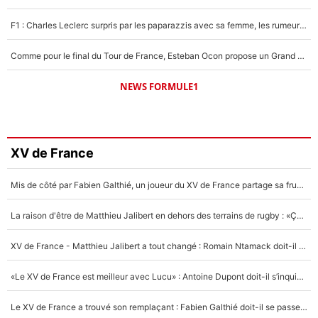
F1 : Charles Leclerc surpris par les paparazzis avec sa femme, les rumeurs étaient vraies !
Comme pour le final du Tour de France, Esteban Ocon propose un Grand Prix de Formule 1 à Paris : «Autour de l’Arc de Triomphe, ce serait génial» !
NEWS FORMULE1
XV de France
Mis de côté par Fabien Galthié, un joueur du XV de France partage sa frustration : «ils ne me l’ont pas dit tout de suite»
La raison d'être de Matthieu Jalibert en dehors des terrains de rugby : «Ça m'atteint autant que si tu touches à un membre de ma famille»
XV de France - Matthieu Jalibert a tout changé : Romain Ntamack doit-il s’inquiéter pour sa place à un an de la Coupe du monde ?
«Le XV de France est meilleur avec Lucu» : Antoine Dupont doit-il s’inquiéter pour sa place ?
Le XV de France a trouvé son remplaçant : Fabien Galthié doit-il se passer d'Antoine Dupont ?