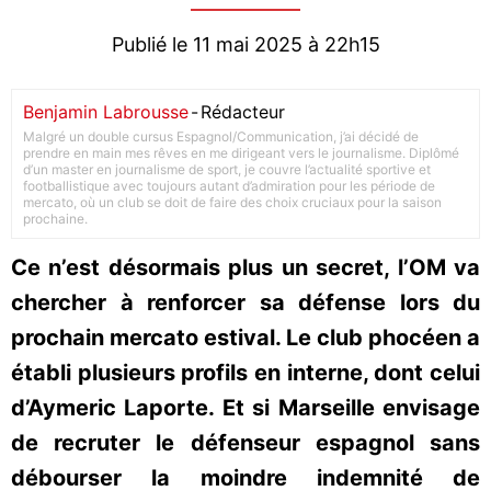
Publié le 11 mai 2025 à 22h15
Benjamin Labrousse
-
Rédacteur
Malgré un double cursus Espagnol/Communication, j’ai décidé de
prendre en main mes rêves en me dirigeant vers le journalisme. Diplômé
d’un master en journalisme de sport, je couvre l’actualité sportive et
footballistique avec toujours autant d’admiration pour les période de
mercato, où un club se doit de faire des choix cruciaux pour la saison
prochaine.
Ce n’est désormais plus un secret, l’OM va
chercher à renforcer sa défense lors du
prochain mercato estival. Le club phocéen a
établi plusieurs profils en interne, dont celui
d’Aymeric Laporte. Et si Marseille envisage
de recruter le défenseur espagnol sans
débourser la moindre indemnité de