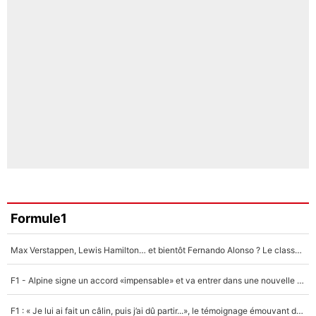
Formule1
Max Verstappen, Lewis Hamilton… et bientôt Fernando Alonso ? Le classement des pilotes les mieux payés en Formule 1 risque de changer !
F1 - Alpine signe un accord «impensable» et va entrer dans une nouvelle dimension : Grande nouvelle pour Pierre Gasly !
F1 : « Je lui ai fait un câlin, puis j’ai dû partir...», le témoignage émouvant de Max Verstappen sur sa fille