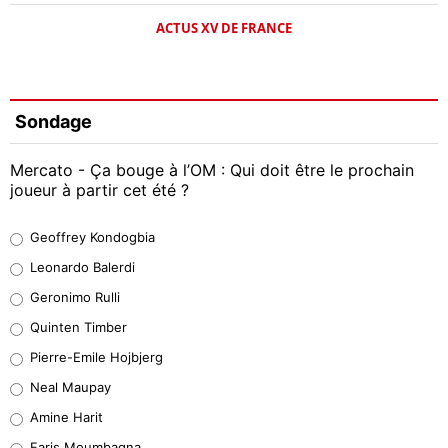
ACTUS XV DE FRANCE
Sondage
Mercato - Ça bouge à l’OM : Qui doit être le prochain
joueur à partir cet été ?
Geoffrey Kondogbia
Geoffrey Kondogbia
38%
Leonardo Balerdi
Leonardo Balerdi
Geronimo Rulli
32%
Quinten Timber
Geronimo Rulli
Pierre-Emile Hojbjerg
5%
Neal Maupay
Quinten Timber
Amine Harit
1%
Faris Moumbagna