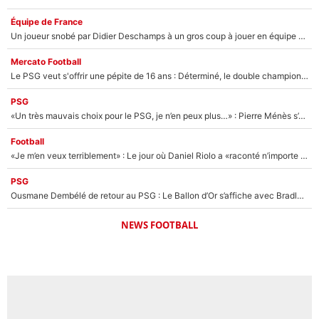
Équipe de France
Un joueur snobé par Didier Deschamps à un gros coup à jouer en équipe de France : Zinedine Zidane a trouvé son numéro 9 ?
Mercato Football
Le PSG veut s'offrir une pépite de 16 ans : Déterminé, le double champion d'Europe en titre est prêt à lâcher 40M€ pour celui que l'on compare déjà à Vinicius Jr !
PSG
«Un très mauvais choix pour le PSG, je n’en peux plus…» : Pierre Ménès s’est complètement trompé avec Luis Enrique et ces déclarations le prouvent !
Football
«Je m’en veux terriblement» : Le jour où Daniel Riolo a «raconté n’importe quoi» dans l'After Foot !
PSG
Ousmane Dembélé de retour au PSG : Le Ballon d’Or s’affiche avec Bradley Barcola en plein cœur du feuilleton sur son départ !
NEWS FOOTBALL