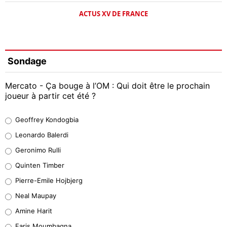
ACTUS XV DE FRANCE
Sondage
Mercato - Ça bouge à l’OM : Qui doit être le prochain
joueur à partir cet été ?
Geoffrey Kondogbia
Geoffrey Kondogbia
38%
Leonardo Balerdi
Leonardo Balerdi
Geronimo Rulli
32%
Quinten Timber
Geronimo Rulli
Pierre-Emile Hojbjerg
5%
Neal Maupay
Quinten Timber
Amine Harit
1%
Faris Moumbagna