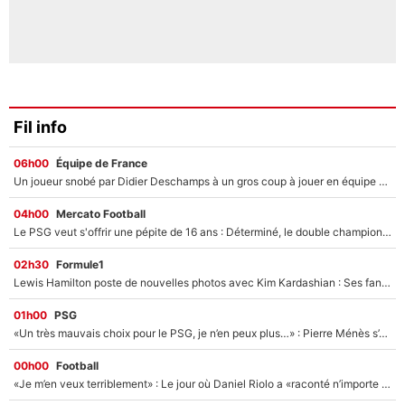
Fil info
06h00
Équipe de France
Un joueur snobé par Didier Deschamps à un gros coup à jouer en équipe de France : Zinedine Zidane a trouvé son numéro 9 ?
04h00
Mercato Football
Le PSG veut s'offrir une pépite de 16 ans : Déterminé, le double champion d'Europe en titre est prêt à lâcher 40M€ pour celui que l'on compare déjà à Vinicius Jr !
02h30
Formule1
Lewis Hamilton poste de nouvelles photos avec Kim Kardashian : Ses fans le voient déjà redevenir champion du monde de F1 grâce à elle !
01h00
PSG
«Un très mauvais choix pour le PSG, je n’en peux plus…» : Pierre Ménès s’est complètement trompé avec Luis Enrique et ces déclarations le prouvent !
00h00
Football
«Je m’en veux terriblement» : Le jour où Daniel Riolo a «raconté n’importe quoi» dans l'After Foot !