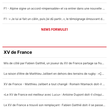
F1 - Alpine signe un accord «impensable» et va entrer dans une nouvelle dimension : Grande nouvelle pour Pierre Gasly !
F1 : « Je lui ai fait un câlin, puis j’ai dû partir...», le témoignage émouvant de Max Verstappen sur sa fille
NEWS FORMULE1
XV de France
Mis de côté par Fabien Galthié, un joueur du XV de France partage sa frustration : «ils ne me l’ont pas dit tout de suite»
La raison d'être de Matthieu Jalibert en dehors des terrains de rugby : «Ça m'atteint autant que si tu touches à un membre de ma famille»
XV de France - Matthieu Jalibert a tout changé : Romain Ntamack doit-il s’inquiéter pour sa place à un an de la Coupe du monde ?
«Le XV de France est meilleur avec Lucu» : Antoine Dupont doit-il s’inquiéter pour sa place ?
Le XV de France a trouvé son remplaçant : Fabien Galthié doit-il se passer d'Antoine Dupont ?