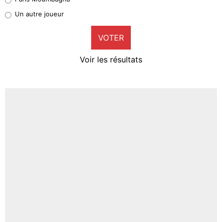
Pierre-Emile Hojbjerg
Un autre joueur
9%
VOTER
Neal Maupay
4%
Voir les résultats
Amine Harit
3%
Faris Moumbagna
4%
Un autre joueur
5%
1711 personnes ont participé aux votes.