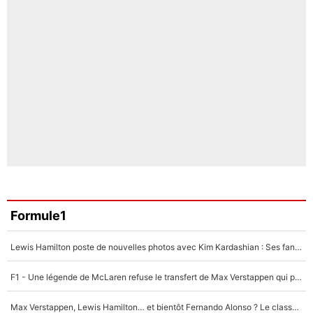
Formule1
Lewis Hamilton poste de nouvelles photos avec Kim Kardashian : Ses fans le voient déjà redevenir champion du monde de F1 grâce à elle !
F1 - Une légende de McLaren refuse le transfert de Max Verstappen qui pourrait «faire des vagues» et plomber l'ambiance dans l'équipe
Max Verstappen, Lewis Hamilton… et bientôt Fernando Alonso ? Le classement des pilotes les mieux payés en Formule 1 risque de changer !