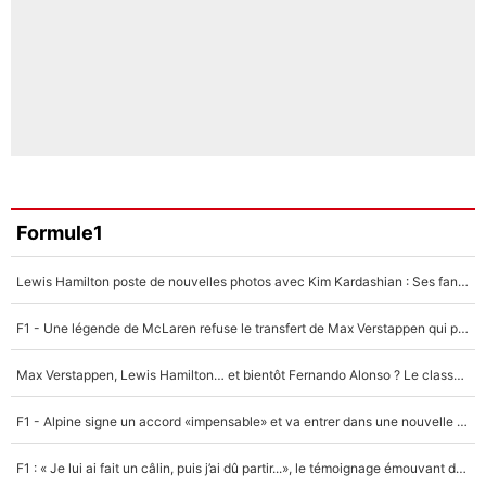
Formule1
Lewis Hamilton poste de nouvelles photos avec Kim Kardashian : Ses fans le voient déjà redevenir champion du monde de F1 grâce à elle !
F1 - Une légende de McLaren refuse le transfert de Max Verstappen qui pourrait «faire des vagues» et plomber l'ambiance dans l'équipe
Max Verstappen, Lewis Hamilton… et bientôt Fernando Alonso ? Le classement des pilotes les mieux payés en Formule 1 risque de changer !
F1 - Alpine signe un accord «impensable» et va entrer dans une nouvelle dimension : Grande nouvelle pour Pierre Gasly !
F1 : « Je lui ai fait un câlin, puis j’ai dû partir...», le témoignage émouvant de Max Verstappen sur sa fille