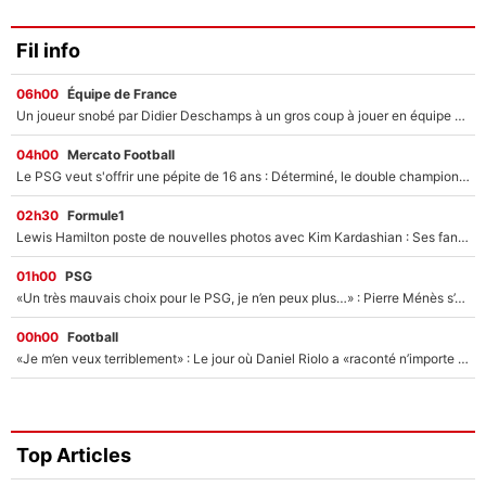
Fil info
06h00
Équipe de France
Un joueur snobé par Didier Deschamps à un gros coup à jouer en équipe de France : Zinedine Zidane a trouvé son numéro 9 ?
04h00
Mercato Football
Le PSG veut s'offrir une pépite de 16 ans : Déterminé, le double champion d'Europe en titre est prêt à lâcher 40M€ pour celui que l'on compare déjà à Vinicius Jr !
02h30
Formule1
Lewis Hamilton poste de nouvelles photos avec Kim Kardashian : Ses fans le voient déjà redevenir champion du monde de F1 grâce à elle !
01h00
PSG
«Un très mauvais choix pour le PSG, je n’en peux plus…» : Pierre Ménès s’est complètement trompé avec Luis Enrique et ces déclarations le prouvent !
00h00
Football
«Je m’en veux terriblement» : Le jour où Daniel Riolo a «raconté n’importe quoi» dans l'After Foot !
Top Articles