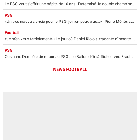
Le PSG veut s'offrir une pépite de 16 ans : Déterminé, le double champion d'Europe en titre est prêt à lâcher 40M€ pour celui que l'on compare déjà à Vinicius Jr !
PSG
«Un très mauvais choix pour le PSG, je n’en peux plus…» : Pierre Ménès s’est complètement trompé avec Luis Enrique et ces déclarations le prouvent !
Football
«Je m’en veux terriblement» : Le jour où Daniel Riolo a «raconté n’importe quoi» dans l'After Foot !
PSG
Ousmane Dembélé de retour au PSG : Le Ballon d’Or s’affiche avec Bradley Barcola en plein cœur du feuilleton sur son départ !
NEWS FOOTBALL