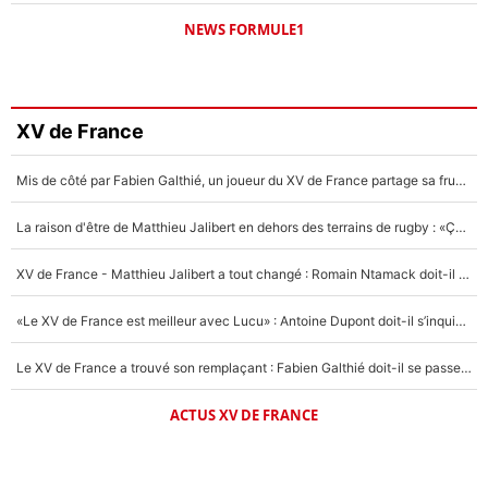
NEWS FORMULE1
XV de France
Mis de côté par Fabien Galthié, un joueur du XV de France partage sa frustration : «ils ne me l’ont pas dit tout de suite»
La raison d'être de Matthieu Jalibert en dehors des terrains de rugby : «Ça m'atteint autant que si tu touches à un membre de ma famille»
XV de France - Matthieu Jalibert a tout changé : Romain Ntamack doit-il s’inquiéter pour sa place à un an de la Coupe du monde ?
«Le XV de France est meilleur avec Lucu» : Antoine Dupont doit-il s’inquiéter pour sa place ?
Le XV de France a trouvé son remplaçant : Fabien Galthié doit-il se passer d'Antoine Dupont ?
ACTUS XV DE FRANCE