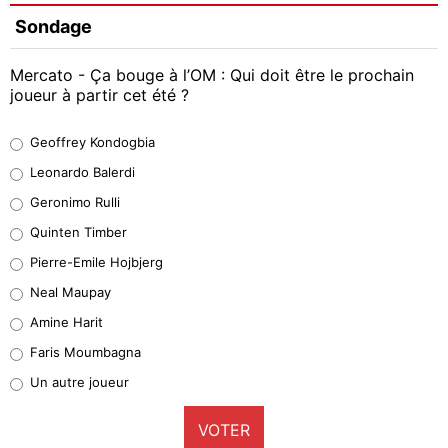
Sondage
Mercato - Ça bouge à l’OM : Qui doit être le prochain
joueur à partir cet été ?
Geoffrey Kondogbia
Geoffrey Kondogbia
38%
Leonardo Balerdi
Leonardo Balerdi
Geronimo Rulli
32%
Quinten Timber
Geronimo Rulli
Pierre-Emile Hojbjerg
5%
Neal Maupay
Quinten Timber
Amine Harit
1%
Faris Moumbagna
Pierre-Emile Hojbjerg
Un autre joueur
9%
VOTER
Neal Maupay