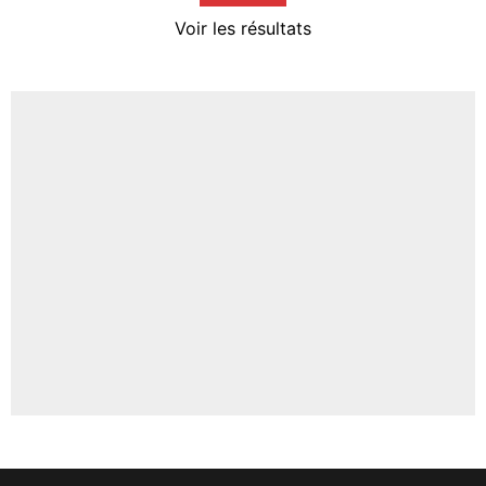
4%
Voir les résultats
Amine Harit
3%
Faris Moumbagna
4%
Un autre joueur
5%
1712 personnes ont participé aux votes.