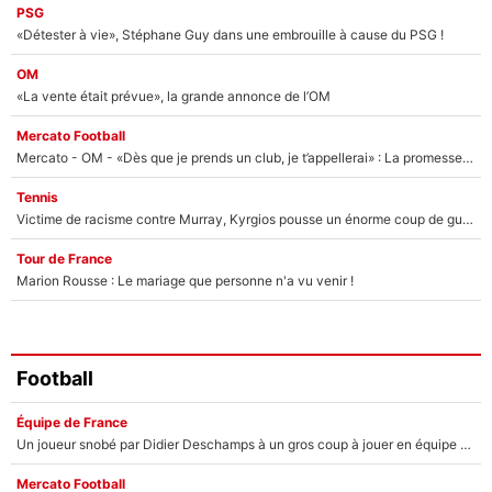
PSG
«Détester à vie», Stéphane Guy dans une embrouille à cause du PSG !
OM
«La vente était prévue», la grande annonce de l’OM
Mercato Football
Mercato - OM - «Dès que je prends un club, je t’appellerai» : La promesse de Marcelino au moment de claquer la porte
Tennis
Victime de racisme contre Murray, Kyrgios pousse un énorme coup de gueule !
Tour de France
Marion Rousse : Le mariage que personne n'a vu venir !
Football
Équipe de France
Un joueur snobé par Didier Deschamps à un gros coup à jouer en équipe de France : Zinedine Zidane a trouvé son numéro 9 ?
Mercato Football