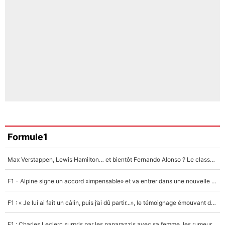
Formule1
Max Verstappen, Lewis Hamilton… et bientôt Fernando Alonso ? Le classement des pilotes les mieux payés en Formule 1 risque de changer !
F1 - Alpine signe un accord «impensable» et va entrer dans une nouvelle dimension : Grande nouvelle pour Pierre Gasly !
F1 : « Je lui ai fait un câlin, puis j’ai dû partir...», le témoignage émouvant de Max Verstappen sur sa fille
F1 : Charles Leclerc surpris par les paparazzis avec sa femme, les rumeurs étaient vraies !