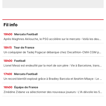
Fil info
19h00
Mercato Football
Après Maghnes Akliouche, le PSG accèlère sur le mercato : Voilà les deux nouvelles recrues qui vont signer la semaine prochaine ?
18h15
Tour de France
Un coéquipier de Tadej Pogacar débarque chez Decathlon-CMA CGM pour épauler Paul Seixas : «Mes meilleures années sont à venir»
18h00
Football
Lionel Messi est endeuillé par la mort de son père : Vie à Barcelone, transfert au PSG... voilà comment Jorge Messi a joué un rôle essentiel dans sa carrière !
17h00
Mercato Football
Un record bientôt explosé grâce à Bradley Barcola et Ibrahim Mbaye : Le PSG sur le point de réaliser un mercato historique ?
16h00
Équipe de France
Zinédine Zidane va sélectionner des nouveaux joueurs : L’IA dévoile les 5 cracks qui pourraient rapidement le rejoindre en équipe de France !