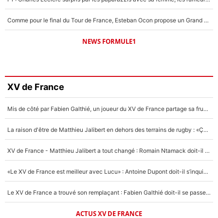
Comme pour le final du Tour de France, Esteban Ocon propose un Grand Prix de Formule 1 à Paris : «Autour de l’Arc de Triomphe, ce serait génial» !
NEWS FORMULE1
XV de France
Mis de côté par Fabien Galthié, un joueur du XV de France partage sa frustration : «ils ne me l’ont pas dit tout de suite»
La raison d'être de Matthieu Jalibert en dehors des terrains de rugby : «Ça m'atteint autant que si tu touches à un membre de ma famille»
XV de France - Matthieu Jalibert a tout changé : Romain Ntamack doit-il s’inquiéter pour sa place à un an de la Coupe du monde ?
«Le XV de France est meilleur avec Lucu» : Antoine Dupont doit-il s’inquiéter pour sa place ?
Le XV de France a trouvé son remplaçant : Fabien Galthié doit-il se passer d'Antoine Dupont ?
ACTUS XV DE FRANCE