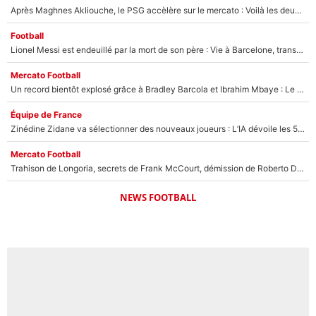
Après Maghnes Akliouche, le PSG accèlère sur le mercato : Voilà les deux nouvelles recrues qui vont signer la semaine prochaine ?
Football
Lionel Messi est endeuillé par la mort de son père : Vie à Barcelone, transfert au PSG... voilà comment Jorge Messi a joué un rôle essentiel dans sa carrière !
Mercato Football
Un record bientôt explosé grâce à Bradley Barcola et Ibrahim Mbaye : Le PSG sur le point de réaliser un mercato historique ?
Équipe de France
Zinédine Zidane va sélectionner des nouveaux joueurs : L’IA dévoile les 5 cracks qui pourraient rapidement le rejoindre en équipe de France !
Mercato Football
Trahison de Longoria, secrets de Frank McCourt, démission de Roberto De Zerbi : Medhi Benatia se lâche sur son départ de l'OM et fait d'importantes révélations
NEWS FOOTBALL