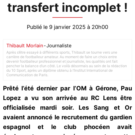
transfert incomplet !
Publié le 9 janvier 2025 à 20h00
Thibault Morlain
-
Journaliste
Après s’être essayé à différents sports, Thibault se tourne vers une
carrière de footballeur amateur. Au moment de faire un choix entre
devenir footballeur professionnel et journaliste, les qualités ont fait
pencher la balance d’un côté. Le voilà désormais au sein de la rédaction
du 10 Sport, après un diplôme obtenu à l’Institut International de
Communication de Paris.
Prêté l’été dernier par l’OM à Gérone, Pau
Lopez a vu son arrivée au RC Lens être
officialisée mardi soir. Les Sang et Or
avaient annoncé le recrutement du gardien
espagnol et le club phocéen avait