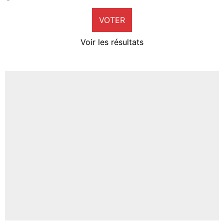
9%
VOTER
Neal Maupay
4%
Voir les résultats
Amine Harit
3%
Faris Moumbagna
4%
Un autre joueur
5%
1650 personnes ont participé aux votes.