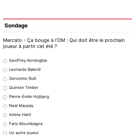
Sondage
Mercato - Ça bouge à l’OM : Qui doit être le prochain
joueur à partir cet été ?
Geoffrey Kondogbia
Geoffrey Kondogbia
38%
Leonardo Balerdi
Leonardo Balerdi
Geronimo Rulli
32%
Quinten Timber
Geronimo Rulli
Pierre-Emile Hojbjerg
5%
Neal Maupay
Quinten Timber
Amine Harit
1%
Faris Moumbagna
Pierre-Emile Hojbjerg
Un autre joueur