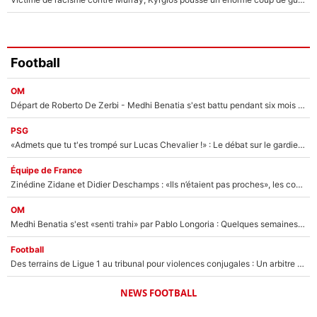
Football
OM
Départ de Roberto De Zerbi - Medhi Benatia s'est battu pendant six mois pour le retenir à l'OM, le PSG a été le naufrage de trop : «Je pars avec toi»
PSG
«Admets que tu t'es trompé sur Lucas Chevalier !» : Le débat sur le gardien du PSG vire au clash à l'After Foot
Équipe de France
Zinédine Zidane et Didier Deschamps : «Ils n’étaient pas proches», les confidences d’un membre de l’équipe de France 1998 sur leur relation spéciale
OM
Medhi Benatia s'est «senti trahi» par Pablo Longoria : Quelques semaines après son départ, l'ancien directeur de football de l'OM règle ses comptes
Football
Des terrains de Ligue 1 au tribunal pour violences conjugales : Un arbitre français encourt une peine de 18 mois de prison !
NEWS FOOTBALL