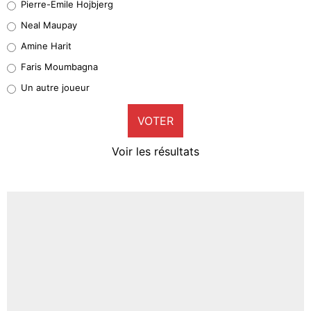
Pierre-Emile Hojbjerg
5%
Neal Maupay
Quinten Timber
Amine Harit
1%
Faris Moumbagna
Pierre-Emile Hojbjerg
Un autre joueur
9%
VOTER
Neal Maupay
4%
Voir les résultats
Amine Harit
3%
Faris Moumbagna
4%
Un autre joueur
5%
1618 personnes ont participé aux votes.