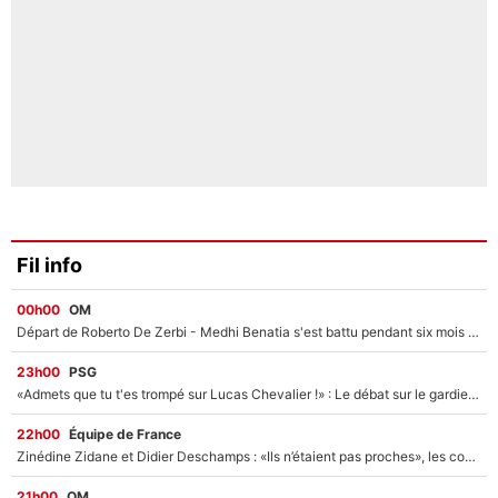
Fil info
00h00
OM
Départ de Roberto De Zerbi - Medhi Benatia s'est battu pendant six mois pour le retenir à l'OM, le PSG a été le naufrage de trop : «Je pars avec toi»
23h00
PSG
«Admets que tu t'es trompé sur Lucas Chevalier !» : Le débat sur le gardien du PSG vire au clash à l'After Foot
22h00
Équipe de France
Zinédine Zidane et Didier Deschamps : «Ils n’étaient pas proches», les confidences d’un membre de l’équipe de France 1998 sur leur relation spéciale
21h00
OM