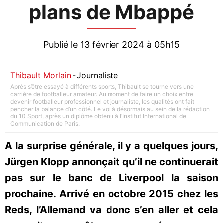
plans de Mbappé
Publié le 13 février 2024 à 05h15
Thibault Morlain
-
Journaliste
Après s’être essayé à différents sports, Thibault se tourne vers une
carrière de footballeur amateur. Au moment de faire un choix entre
devenir footballeur professionnel et journaliste, les qualités ont fait
pencher la balance d’un côté. Le voilà désormais au sein de la rédaction
du 10 Sport, après un diplôme obtenu à l’Institut International de
Communication de Paris.
A la surprise générale, il y a quelques jours,
Jürgen Klopp annonçait qu’il ne continuerait
pas sur le banc de Liverpool la saison
prochaine. Arrivé en octobre 2015 chez les
Reds, l’Allemand va donc s’en aller et cela