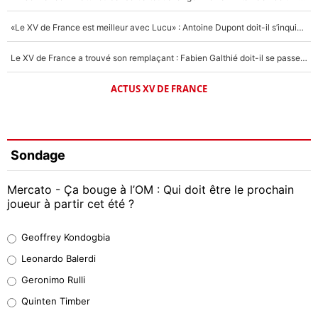
«Le XV de France est meilleur avec Lucu» : Antoine Dupont doit-il s’inquiéter pour sa place ?
Le XV de France a trouvé son remplaçant : Fabien Galthié doit-il se passer d'Antoine Dupont ?
ACTUS XV DE FRANCE
Sondage
Mercato - Ça bouge à l’OM : Qui doit être le prochain
joueur à partir cet été ?
Geoffrey Kondogbia
Geoffrey Kondogbia
38%
Leonardo Balerdi
Leonardo Balerdi
Geronimo Rulli
32%
Quinten Timber
Geronimo Rulli