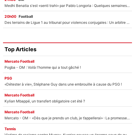
Medhi Benatia s'est «senti trahi» par Pablo Longoria : Quelques semaines après son départ, l'ancien directeur de football de l'OM règle ses comptes
20h00
Football
Des terrains de Ligue 1 au tribunal pour violences conjugales : Un arbitre français encourt une peine de 18 mois de prison !
Top Articles
Mercato Football
Pogba - OM : Voilà l'homme qui a tout gâché !
PSG
«Détester à vie», Stéphane Guy dans une embrouille à cause du PSG !
Mercato Football
Kylian Mbappé, un transfert obligatoire cet été ?
Mercato Football
Mercato - OM - «Dès que je prends un club, je t’appellerai» : La promesse de Marcelino au moment de claquer la porte
Tennis
Victime de racisme contre Murray, Kyrgios pousse un énorme coup de gueule !