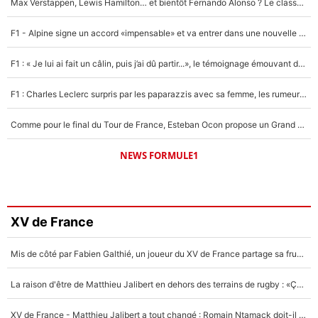
Max Verstappen, Lewis Hamilton… et bientôt Fernando Alonso ? Le classement des pilotes les mieux payés en Formule 1 risque de changer !
F1 - Alpine signe un accord «impensable» et va entrer dans une nouvelle dimension : Grande nouvelle pour Pierre Gasly !
F1 : « Je lui ai fait un câlin, puis j’ai dû partir...», le témoignage émouvant de Max Verstappen sur sa fille
F1 : Charles Leclerc surpris par les paparazzis avec sa femme, les rumeurs étaient vraies !
Comme pour le final du Tour de France, Esteban Ocon propose un Grand Prix de Formule 1 à Paris : «Autour de l’Arc de Triomphe, ce serait génial» !
NEWS FORMULE1
XV de France
Mis de côté par Fabien Galthié, un joueur du XV de France partage sa frustration : «ils ne me l’ont pas dit tout de suite»
La raison d'être de Matthieu Jalibert en dehors des terrains de rugby : «Ça m'atteint autant que si tu touches à un membre de ma famille»
XV de France - Matthieu Jalibert a tout changé : Romain Ntamack doit-il s’inquiéter pour sa place à un an de la Coupe du monde ?