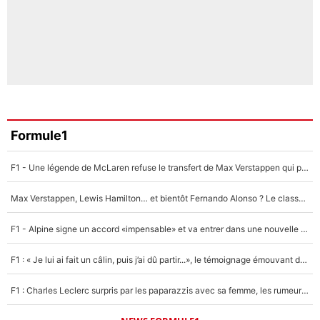
Formule1
F1 - Une légende de McLaren refuse le transfert de Max Verstappen qui pourrait «faire des vagues» et plomber l'ambiance dans l'équipe
Max Verstappen, Lewis Hamilton… et bientôt Fernando Alonso ? Le classement des pilotes les mieux payés en Formule 1 risque de changer !
F1 - Alpine signe un accord «impensable» et va entrer dans une nouvelle dimension : Grande nouvelle pour Pierre Gasly !
F1 : « Je lui ai fait un câlin, puis j’ai dû partir...», le témoignage émouvant de Max Verstappen sur sa fille
F1 : Charles Leclerc surpris par les paparazzis avec sa femme, les rumeurs étaient vraies !