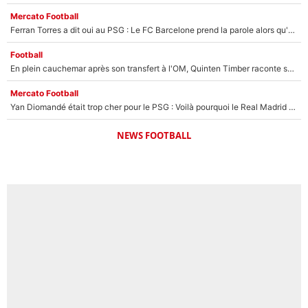
Mercato Football
Ferran Torres a dit oui au PSG : Le FC Barcelone prend la parole alors qu'un transfert de l'attaquant espagnol prend forme
Football
En plein cauchemar après son transfert à l'OM, Quinten Timber raconte ses doutes après sa signature à Marseille
Mercato Football
Yan Diomandé était trop cher pour le PSG : Voilà pourquoi le Real Madrid a accepté de payer la somme record de 140M€ pour boucler son transfert !
NEWS FOOTBALL