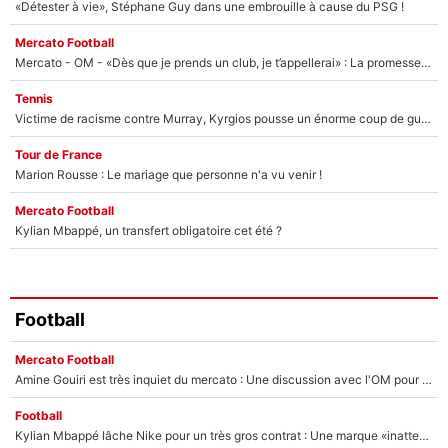
«Détester à vie», Stéphane Guy dans une embrouille à cause du PSG !
Mercato Football
Mercato - OM - «Dès que je prends un club, je t’appellerai» : La promesse de Marcelino au moment de claquer la porte
Tennis
Victime de racisme contre Murray, Kyrgios pousse un énorme coup de gueule !
Tour de France
Marion Rousse : Le mariage que personne n'a vu venir !
Mercato Football
Kylian Mbappé, un transfert obligatoire cet été ?
Football
Mercato Football
Amine Gouiri est très inquiet du mercato : Une discussion avec l'OM pour acter son transfert !
Football
Kylian Mbappé lâche Nike pour un très gros contrat : Une marque «inattendue» va frapper très fort