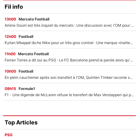
Fil info
13h00
Mercato Football
Amine Gouiri est très inquiet du mercato : Une discussion avec l'OM pour acter son transfert !
12h00
Football
Kylian Mbappé lâche Nike pour un très gros contrat : Une marque «inattendue» va frapper très fort
11h00
Mercato Football
Ferran Torres a dit oui au PSG : Le FC Barcelone prend la parole alors qu'un transfert de l'attaquant espagnol prend forme
10h00
Football
En plein cauchemar après son transfert à l'OM, Quinten Timber raconte ses doutes après sa signature à Marseille
09h15
Formule1
F1 - Une légende de McLaren refuse le transfert de Max Verstappen qui pourrait «faire des vagues» et plomber l'ambiance dans l'équipe
Top Articles
PSG