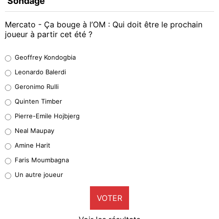
Sondage
Mercato - Ça bouge à l’OM : Qui doit être le prochain
joueur à partir cet été ?
Geoffrey Kondogbia
Geoffrey Kondogbia
38%
Leonardo Balerdi
Leonardo Balerdi
Geronimo Rulli
32%
Quinten Timber
Geronimo Rulli
Pierre-Emile Hojbjerg
5%
Neal Maupay
Quinten Timber
Amine Harit
1%
Faris Moumbagna
Pierre-Emile Hojbjerg
Un autre joueur
9%
VOTER
Neal Maupay
4%