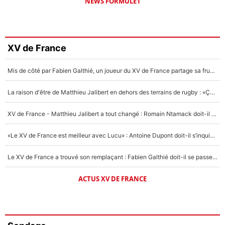
NEWS FORMULE1
XV de France
Mis de côté par Fabien Galthié, un joueur du XV de France partage sa frustration : «ils ne me l’ont pas dit tout de suite»
La raison d'être de Matthieu Jalibert en dehors des terrains de rugby : «Ça m'atteint autant que si tu touches à un membre de ma famille»
XV de France - Matthieu Jalibert a tout changé : Romain Ntamack doit-il s’inquiéter pour sa place à un an de la Coupe du monde ?
«Le XV de France est meilleur avec Lucu» : Antoine Dupont doit-il s’inquiéter pour sa place ?
Le XV de France a trouvé son remplaçant : Fabien Galthié doit-il se passer d'Antoine Dupont ?
ACTUS XV DE FRANCE