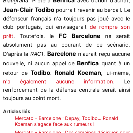
Benfica
Blaugrana
. Prêté à
avec option d'achat,
Jean-Clair Todibo
pourrait revenir au bercail. Le
défenseur français n'a toujours pas joué avec le
club portugais, qui envisagerait
de rompre son
FC Barcelone
prêt
. Toutefois, le
ne serait
absolument pas au courant de ce scénario.
Barcelone
D'après la
RAC1
,
n'aurait reçu aucune
Benfica
nouvelle, ni aucun appel de
quant à un
Todibo
Ronald Koeman
retour de
.
, lui-même,
n'a également aucune information
. Le
renforcement de la défense centrale serait ainsi
toujours au point mort.
Articles liés
Mercato - Barcelone : Depay, Todibo... Ronald
Koeman s'agace face aux rumeurs !
Mercato - Barcelone : Des semaines décisives pour