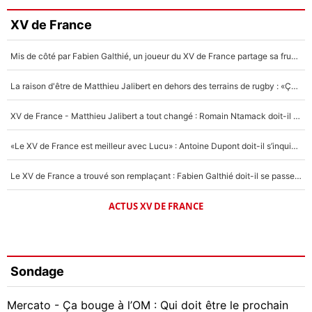
XV de France
Mis de côté par Fabien Galthié, un joueur du XV de France partage sa frustration : «ils ne me l’ont pas dit tout de suite»
La raison d'être de Matthieu Jalibert en dehors des terrains de rugby : «Ça m'atteint autant que si tu touches à un membre de ma famille»
XV de France - Matthieu Jalibert a tout changé : Romain Ntamack doit-il s’inquiéter pour sa place à un an de la Coupe du monde ?
«Le XV de France est meilleur avec Lucu» : Antoine Dupont doit-il s’inquiéter pour sa place ?
Le XV de France a trouvé son remplaçant : Fabien Galthié doit-il se passer d'Antoine Dupont ?
ACTUS XV DE FRANCE
Sondage
Mercato - Ça bouge à l’OM : Qui doit être le prochain