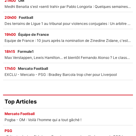
21h00
OM
Medhi Benatia s'est «senti trahi» par Pablo Longoria : Quelques semaines après son départ, l'ancien directeur de football de l'OM règle ses comptes
20h00
Football
Des terrains de Ligue 1 au tribunal pour violences conjugales : Un arbitre français encourt une peine de 18 mois de prison !
19h00
Équipe de France
Equipe de France : 10 jours après la nomination de Zinedine Zidane, c'est au tour de son fils de prendre un nouveau départ !
18h15
Formule1
Max Verstappen, Lewis Hamilton… et bientôt Fernando Alonso ? Le classement des pilotes les mieux payés en Formule 1 risque de changer !
17h50
Mercato Football
EXCLU - Mercato - PSG : Bradley Barcola trop cher pour Liverpool
Top Articles
Mercato Football
Pogba - OM : Voilà l'homme qui a tout gâché !
PSG