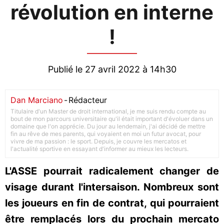
révolution en interne
!
Publié le 27 avril 2022 à 14h30
Dan Marciano
-
Rédacteur
Titulaire d'un Master de droit international, je me suis rendu compte au
bout de mon parcours universitaire qu'il était important d'évoluer dans un
domaine que l'on apprécie. Du jour au lendemain, j'ai décidé de mettre
fin au rêve de mes parents, qui voyaient en moi un futur avocat, pour
vivre de ma passion : le sport. Depuis, je couvre les mercatos et
l'actualité sportive en essayant d'informer au mieux les lecteurs.
L'ASSE pourrait radicalement changer de
visage durant l'intersaison. Nombreux sont
les joueurs en fin de contrat, qui pourraient
être remplacés lors du prochain mercato