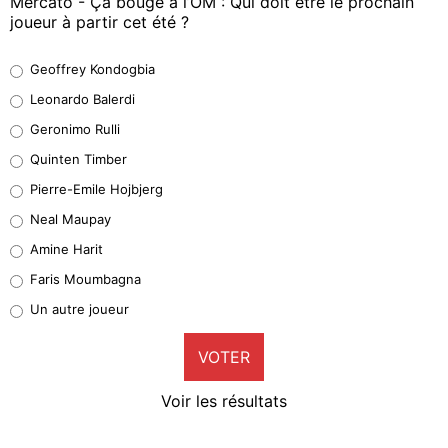
Mercato - Ça bouge à l’OM : Qui doit être le prochain
joueur à partir cet été ?
Geoffrey Kondogbia
Geoffrey Kondogbia
38%
Leonardo Balerdi
Leonardo Balerdi
Geronimo Rulli
32%
Quinten Timber
Geronimo Rulli
Pierre-Emile Hojbjerg
5%
Neal Maupay
Quinten Timber
Amine Harit
1%
Faris Moumbagna
Pierre-Emile Hojbjerg
Un autre joueur
9%
VOTER
Neal Maupay
4%
Voir les résultats
Amine Harit
3%