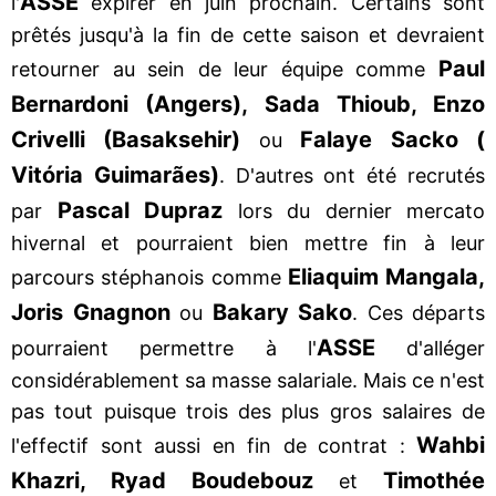
ASSE
l'
expirer en juin prochain. Certains sont
prêtés jusqu'à la fin de cette saison et devraient
Paul
retourner au sein de leur équipe comme
Bernardoni (Angers), Sada Thioub, Enzo
Crivelli (Basaksehir)
Falaye Sacko (
ou
Vitória Guimarães)
. D'autres ont été recrutés
Pascal Dupraz
par
lors du dernier mercato
hivernal et pourraient bien mettre fin à leur
Eliaquim Mangala,
parcours stéphanois comme
Joris Gnagnon
Bakary Sako
ou
. Ces départs
ASSE
pourraient permettre à l'
d'alléger
considérablement sa masse salariale. Mais ce n'est
pas tout puisque trois des plus gros salaires de
Wahbi
l'effectif sont aussi en fin de contrat :
Khazri, Ryad Boudebouz
Timothée
et