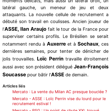
moments délicats, mais aussi un latéral droit, un
latéral gauche, un meneur de jeu et deux
attaquants. La nouvelle cellule de recrutement a
débuté son travail en coulisses. Ancien joueur de
ASSE, Ilan Araujo
l'
fait le tour de la France pour
superviser certains profils. Le Brésilien se serait
Auxerre
Sochaux
notamment rendu à
et à
, ces
dernières semaines, pour tenter de dénicher de
Loïc Perrin
jolis trouvailles.
travaille étroitement
Jean-François
aussi avec son président délégué
Soucasse
ASSE
pour bâtir l'
de demain.
Articles liés
Mercato : La vente du Milan AC presque bouclée ?
Mercato - ASSE : Loïc Perrin vise du lourd pour le
recrutement estival !
Mercato - PSG : Un point de chute XXL trouvé