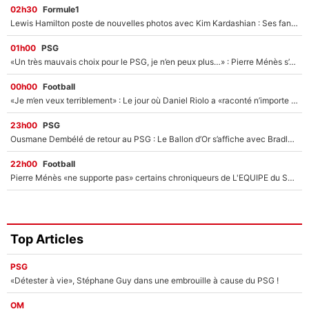
02h30
Formule1
Lewis Hamilton poste de nouvelles photos avec Kim Kardashian : Ses fans le voient déjà redevenir champion du monde de F1 grâce à elle !
01h00
PSG
«Un très mauvais choix pour le PSG, je n’en peux plus…» : Pierre Ménès s’est complètement trompé avec Luis Enrique et ces déclarations le prouvent !
00h00
Football
«Je m’en veux terriblement» : Le jour où Daniel Riolo a «raconté n’importe quoi» dans l'After Foot !
23h00
PSG
Ousmane Dembélé de retour au PSG : Le Ballon d’Or s’affiche avec Bradley Barcola en plein cœur du feuilleton sur son départ !
22h00
Football
Pierre Ménès «ne supporte pas» certains chroniqueurs de L'EQUIPE du Soir : Ils vont tous partir !
Top Articles
PSG
«Détester à vie», Stéphane Guy dans une embrouille à cause du PSG !
OM