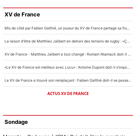
XV de France
Mis de côté par Fabien Galthié, un joueur du XV de France partage sa frustration : «ils ne me l’ont pas dit tout de suite»
La raison d'être de Matthieu Jalibert en dehors des terrains de rugby : «Ça m'atteint autant que si tu touches à un membre de ma famille»
XV de France - Matthieu Jalibert a tout changé : Romain Ntamack doit-il s’inquiéter pour sa place à un an de la Coupe du monde ?
«Le XV de France est meilleur avec Lucu» : Antoine Dupont doit-il s’inquiéter pour sa place ?
Le XV de France a trouvé son remplaçant : Fabien Galthié doit-il se passer d'Antoine Dupont ?
ACTUS XV DE FRANCE
Sondage