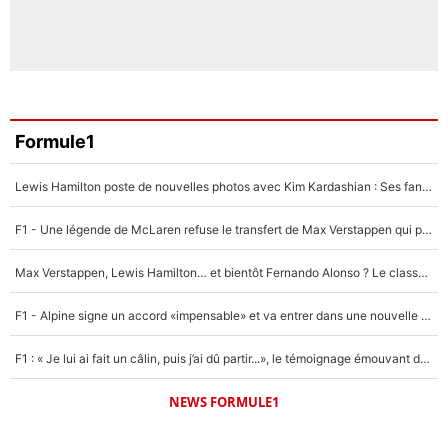
Formule1
Lewis Hamilton poste de nouvelles photos avec Kim Kardashian : Ses fans le voient déjà redevenir champion du monde de F1 grâce à elle !
F1 - Une légende de McLaren refuse le transfert de Max Verstappen qui pourrait «faire des vagues» et plomber l'ambiance dans l'équipe
Max Verstappen, Lewis Hamilton… et bientôt Fernando Alonso ? Le classement des pilotes les mieux payés en Formule 1 risque de changer !
F1 - Alpine signe un accord «impensable» et va entrer dans une nouvelle dimension : Grande nouvelle pour Pierre Gasly !
F1 : « Je lui ai fait un câlin, puis j’ai dû partir...», le témoignage émouvant de Max Verstappen sur sa fille
NEWS FORMULE1