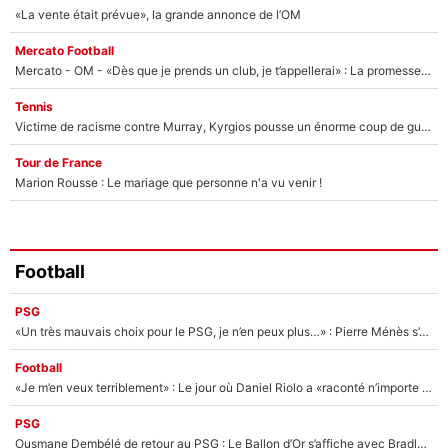
«La vente était prévue», la grande annonce de l’OM
Mercato Football
Mercato - OM - «Dès que je prends un club, je t’appellerai» : La promesse de Marcelino au moment de claquer la porte
Tennis
Victime de racisme contre Murray, Kyrgios pousse un énorme coup de gueule !
Tour de France
Marion Rousse : Le mariage que personne n'a vu venir !
Football
PSG
«Un très mauvais choix pour le PSG, je n’en peux plus…» : Pierre Ménès s’est complètement trompé avec Luis Enrique et ces déclarations le prouvent !
Football
«Je m’en veux terriblement» : Le jour où Daniel Riolo a «raconté n’importe quoi» dans l'After Foot !
PSG
Ousmane Dembélé de retour au PSG : Le Ballon d’Or s’affiche avec Bradley Barcola en plein cœur du feuilleton sur son départ !