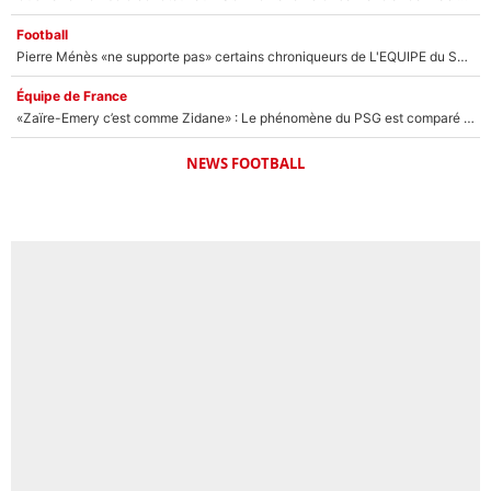
Football
Pierre Ménès «ne supporte pas» certains chroniqueurs de L'EQUIPE du Soir : Ils vont tous partir !
Équipe de France
«Zaïre-Emery c’est comme Zidane» : Le phénomène du PSG est comparé à son nouveau sélectionneur... et ils vont se retrouver en Bleus !
NEWS FOOTBALL