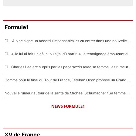
Formule1
F1 - Alpine signe un accord «impensable» et va entrer dans une nouvelle dimension : Grande nouvelle pour Pierre Gasly !
F1 : « Je lui ai fait un câlin, puis j’ai dû partir...», le témoignage émouvant de Max Verstappen sur sa fille
F1 : Charles Leclerc surpris par les paparazzis avec sa femme, les rumeurs étaient vraies !
Comme pour le final du Tour de France, Esteban Ocon propose un Grand Prix de Formule 1 à Paris : «Autour de l’Arc de Triomphe, ce serait génial» !
Nouvelle rumeur autour de la santé de Michael Schumacher : Sa femme Corinna sort du silence
NEWS FORMULE1
XV de France