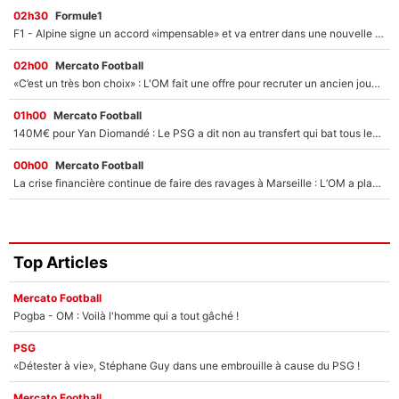
02h30
Formule1
F1 - Alpine signe un accord «impensable» et va entrer dans une nouvelle dimension : Grande nouvelle pour Pierre Gasly !
02h00
Mercato Football
«C’est un très bon choix» : L'OM fait une offre pour recruter un ancien joueur du PSG... et c'est validé dans l'After Foot !
01h00
Mercato Football
140M€ pour Yan Diomandé : Le PSG a dit non au transfert qui bat tous les records sur le mercato
00h00
Mercato Football
La crise financière continue de faire des ravages à Marseille : L’OM a placé 12 joueurs sur le marché des transferts… et ça pourrait lui rapporter près de 100M€ !
Top Articles
Mercato Football
Pogba - OM : Voilà l'homme qui a tout gâché !
PSG
«Détester à vie», Stéphane Guy dans une embrouille à cause du PSG !
Mercato Football