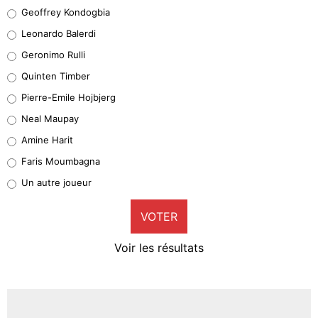
Geoffrey Kondogbia
Geoffrey Kondogbia
38%
Leonardo Balerdi
Leonardo Balerdi
Geronimo Rulli
32%
Quinten Timber
Geronimo Rulli
Pierre-Emile Hojbjerg
5%
Neal Maupay
Quinten Timber
Amine Harit
1%
Faris Moumbagna
Pierre-Emile Hojbjerg
Un autre joueur
9%
VOTER
Neal Maupay
4%
Voir les résultats
Amine Harit
3%
Faris Moumbagna