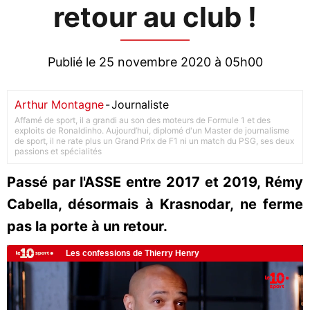
retour au club !
Publié le 25 novembre 2020 à 05h00
Arthur Montagne
-
Journaliste
Affamé de sport, il a grandi au son des moteurs de Formule 1 et des
exploits de Ronaldinho. Aujourd’hui, diplomé d'un Master de journalisme
de sport, il ne rate plus un Grand Prix de F1 ni un match du PSG, ses deux
passions et spécialités
Passé par l'ASSE entre 2017 et 2019, Rémy
Cabella, désormais à Krasnodar, ne ferme
pas la porte à un retour.