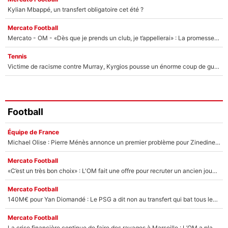
Kylian Mbappé, un transfert obligatoire cet été ?
Mercato Football
Mercato - OM - «Dès que je prends un club, je t’appellerai» : La promesse de Marcelino au moment de claquer la porte
Tennis
Victime de racisme contre Murray, Kyrgios pousse un énorme coup de gueule !
Football
Équipe de France
Michael Olise : Pierre Ménès annonce un premier problème pour Zinedine Zidane en équipe de France
Mercato Football
«C’est un très bon choix» : L'OM fait une offre pour recruter un ancien joueur du PSG... et c'est validé dans l'After Foot !
Mercato Football
140M€ pour Yan Diomandé : Le PSG a dit non au transfert qui bat tous les records sur le mercato
Mercato Football
La crise financière continue de faire des ravages à Marseille : L’OM a placé 12 joueurs sur le marché des transferts… et ça pourrait lui rapporter près de 100M€ !