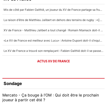
Mis de côté par Fabien Galthié, un joueur du XV de France partage sa frustration : «ils ne me l’ont pas dit tout de suite»
La raison d'être de Matthieu Jalibert en dehors des terrains de rugby : «Ça m'atteint autant que si tu touches à un membre de ma famille»
XV de France - Matthieu Jalibert a tout changé : Romain Ntamack doit-il s’inquiéter pour sa place à un an de la Coupe du monde ?
«Le XV de France est meilleur avec Lucu» : Antoine Dupont doit-il s’inquiéter pour sa place ?
Le XV de France a trouvé son remplaçant : Fabien Galthié doit-il se passer d'Antoine Dupont ?
ACTUS XV DE FRANCE
Sondage
Mercato - Ça bouge à l’OM : Qui doit être le prochain
joueur à partir cet été ?