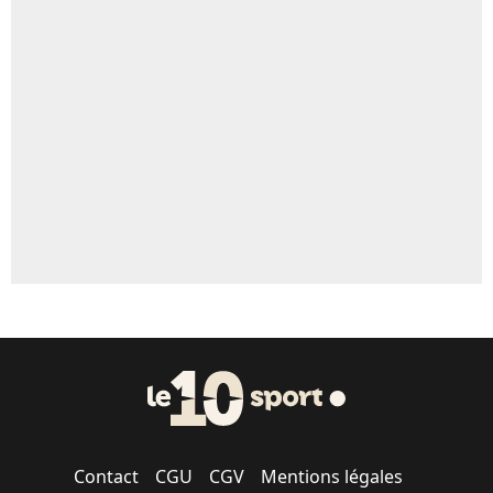
5%
Un autre joueur
5%
1542 personnes ont participé aux votes.
Contact
CGU
CGV
Mentions légales