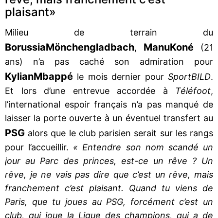
plaisant»
Milieu de terrain du
Borussia
Mönchengladbach
Manu
Koné
,
(21
ans) n’a pas caché son admiration pour
Kylian
Mbappé
le mois dernier pour
SportBILD
.
Et lors d’une entrevue accordée à
Téléfoot
,
l’international espoir français n’a pas manqué de
laisser la porte ouverte à un éventuel transfert au
PSG
alors que le club parisien serait sur les rangs
pour l’accueillir.
« Entendre son nom scandé un
jour au Parc des princes, est-ce un rêve ? Un
rêve, je ne vais pas dire que c’est un rêve, mais
franchement c’est plaisant. Quand tu viens de
Paris, que tu joues au PSG, forcément c’est un
club, qui joue la Ligue des champions, qui a de