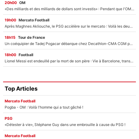
20h00
OM
«Des milliards et des milliards de dollars sont investis» : Pendant que l'OM est en pleine crise financière, Frank McCourt lance un nouveau projet à 260M€ !
19h00
Mercato Football
Après Maghnes Akliouche, le PSG accèlère sur le mercato : Voilà les deux nouvelles recrues qui vont signer la semaine prochaine ?
18h15
Tour de France
Un coéquipier de Tadej Pogacar débarque chez Decathlon-CMA CGM pour épauler Paul Seixas : «Mes meilleures années sont à venir»
18h00
Football
Lionel Messi est endeuillé par la mort de son père : Vie à Barcelone, transfert au PSG... voilà comment Jorge Messi a joué un rôle essentiel dans sa carrière !
Top Articles
Mercato Football
Pogba - OM : Voilà l'homme qui a tout gâché !
PSG
«Détester à vie», Stéphane Guy dans une embrouille à cause du PSG !
Mercato Football