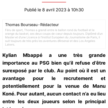
Publié le 8 avril 2023 à 10h30
Thomas Bourseau
-
Rédacteur
Féru de sport, Thomas a grandi entre le ballon rond du football et le
orange du basket, ses deux coups de cœur depuis toujours. Diplômé d’un
Master et d’une Licence à l’Institut Européen du Journalisme de Paris, il
suit toujours de très près les aventures d’Arsenal et des Los Angeles
Lakers.
Kylian Mbappé a une très grande
importance au PSG bien qu’il refuse d’être
surexposé par le club. Au point où il est un
avantage pour le recrutement et
potentiellement pour la venue de Manu
Koné. Pour autant, aucun contact n’a eu lieu
entre les deux joueurs selon le principal