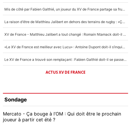
Mis de côté par Fabien Galthié, un joueur du XV de France partage sa frustration : «ils ne me l’ont pas dit tout de suite»
La raison d'être de Matthieu Jalibert en dehors des terrains de rugby : «Ça m'atteint autant que si tu touches à un membre de ma famille»
XV de France - Matthieu Jalibert a tout changé : Romain Ntamack doit-il s’inquiéter pour sa place à un an de la Coupe du monde ?
«Le XV de France est meilleur avec Lucu» : Antoine Dupont doit-il s’inquiéter pour sa place ?
Le XV de France a trouvé son remplaçant : Fabien Galthié doit-il se passer d'Antoine Dupont ?
ACTUS XV DE FRANCE
Sondage
Mercato - Ça bouge à l’OM : Qui doit être le prochain
joueur à partir cet été ?
Geoffrey Kondogbia