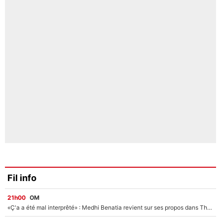
Fil info
21h00
OM
«Ç'a a été mal interprêté» : Medhi Benatia revient sur ses propos dans The Bridge et précise ses conditions pour rejoindre le PSG !