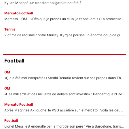
Kylian Mbappé, un transfert obligatoire cet été ?
Mercato Football
Mercato - OM - «Dès que je prends un club, je t’appellerai» : La promesse de Marcelino au moment de claquer la porte
Tennis
Victime de racisme contre Murray, Kyrgios pousse un énorme coup de gueule !
Football
OM
«Ç'a a été mal interprêté» : Medhi Benatia revient sur ses propos dans The Bridge et précise ses conditions pour rejoindre le PSG !
OM
«Des milliards et des milliards de dollars sont investis» : Pendant que l'OM est en pleine crise financière, Frank McCourt lance un nouveau projet à 260M€ !
Mercato Football
Après Maghnes Akliouche, le PSG accèlère sur le mercato : Voilà les deux nouvelles recrues qui vont signer la semaine prochaine ?
Football
Lionel Messi est endeuillé par la mort de son père : Vie à Barcelone, transfert au PSG... voilà comment Jorge Messi a joué un rôle essentiel dans sa carrière !