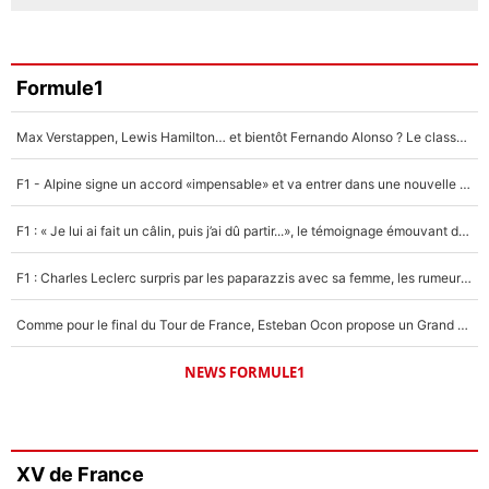
Formule1
Max Verstappen, Lewis Hamilton… et bientôt Fernando Alonso ? Le classement des pilotes les mieux payés en Formule 1 risque de changer !
F1 - Alpine signe un accord «impensable» et va entrer dans une nouvelle dimension : Grande nouvelle pour Pierre Gasly !
F1 : « Je lui ai fait un câlin, puis j’ai dû partir...», le témoignage émouvant de Max Verstappen sur sa fille
F1 : Charles Leclerc surpris par les paparazzis avec sa femme, les rumeurs étaient vraies !
Comme pour le final du Tour de France, Esteban Ocon propose un Grand Prix de Formule 1 à Paris : «Autour de l’Arc de Triomphe, ce serait génial» !
NEWS FORMULE1
XV de France