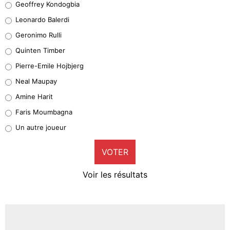
Geoffrey Kondogbia
38%
Leonardo Balerdi
Leonardo Balerdi
Geronimo Rulli
32%
Quinten Timber
Geronimo Rulli
Pierre-Emile Hojbjerg
5%
Neal Maupay
Quinten Timber
Amine Harit
1%
Faris Moumbagna
Pierre-Emile Hojbjerg
Un autre joueur
9%
VOTER
Neal Maupay
4%
Voir les résultats
Amine Harit
3%
Faris Moumbagna
4%