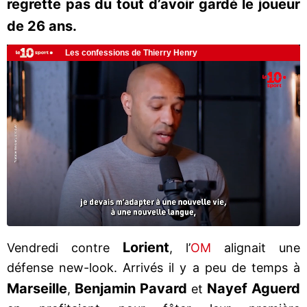
regrette pas du tout d’avoir gardé le joueur
de 26 ans.
Lorient
Vendredi contre
, l’
OM
alignait une
défense new-look. Arrivés il y a peu de temps à
Marseille
Benjamin Pavard
Nayef Aguerd
,
et