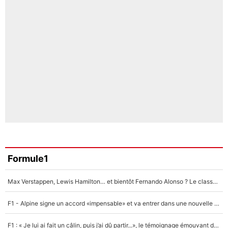
Formule1
Max Verstappen, Lewis Hamilton… et bientôt Fernando Alonso ? Le classement des pilotes les mieux payés en Formule 1 risque de changer !
F1 - Alpine signe un accord «impensable» et va entrer dans une nouvelle dimension : Grande nouvelle pour Pierre Gasly !
F1 : « Je lui ai fait un câlin, puis j’ai dû partir...», le témoignage émouvant de Max Verstappen sur sa fille