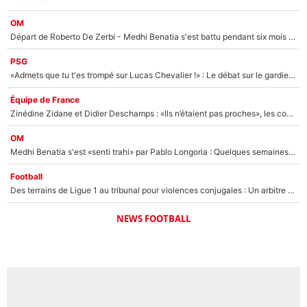
OM
Départ de Roberto De Zerbi - Medhi Benatia s'est battu pendant six mois pour le retenir à l'OM, le PSG a été le naufrage de trop : «Je pars avec toi»
PSG
«Admets que tu t'es trompé sur Lucas Chevalier !» : Le débat sur le gardien du PSG vire au clash à l'After Foot
Équipe de France
Zinédine Zidane et Didier Deschamps : «Ils n’étaient pas proches», les confidences d’un membre de l’équipe de France 1998 sur leur relation spéciale
OM
Medhi Benatia s'est «senti trahi» par Pablo Longoria : Quelques semaines après son départ, l'ancien directeur de football de l'OM règle ses comptes
Football
Des terrains de Ligue 1 au tribunal pour violences conjugales : Un arbitre français encourt une peine de 18 mois de prison !
NEWS FOOTBALL