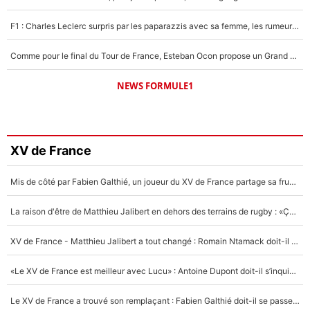
F1 : Charles Leclerc surpris par les paparazzis avec sa femme, les rumeurs étaient vraies !
Comme pour le final du Tour de France, Esteban Ocon propose un Grand Prix de Formule 1 à Paris : «Autour de l’Arc de Triomphe, ce serait génial» !
NEWS FORMULE1
XV de France
Mis de côté par Fabien Galthié, un joueur du XV de France partage sa frustration : «ils ne me l’ont pas dit tout de suite»
La raison d'être de Matthieu Jalibert en dehors des terrains de rugby : «Ça m'atteint autant que si tu touches à un membre de ma famille»
XV de France - Matthieu Jalibert a tout changé : Romain Ntamack doit-il s’inquiéter pour sa place à un an de la Coupe du monde ?
«Le XV de France est meilleur avec Lucu» : Antoine Dupont doit-il s’inquiéter pour sa place ?
Le XV de France a trouvé son remplaçant : Fabien Galthié doit-il se passer d'Antoine Dupont ?