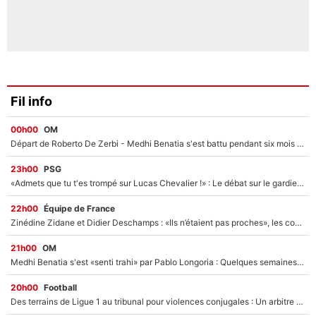
Fil info
00h00
OM
Départ de Roberto De Zerbi - Medhi Benatia s'est battu pendant six mois pour le retenir à l'OM, le PSG a été le naufrage de trop : «Je pars avec toi»
23h00
PSG
«Admets que tu t'es trompé sur Lucas Chevalier !» : Le débat sur le gardien du PSG vire au clash à l'After Foot
22h00
Équipe de France
Zinédine Zidane et Didier Deschamps : «Ils n’étaient pas proches», les confidences d’un membre de l’équipe de France 1998 sur leur relation spéciale
21h00
OM
Medhi Benatia s'est «senti trahi» par Pablo Longoria : Quelques semaines après son départ, l'ancien directeur de football de l'OM règle ses comptes
20h00
Football
Des terrains de Ligue 1 au tribunal pour violences conjugales : Un arbitre français encourt une peine de 18 mois de prison !