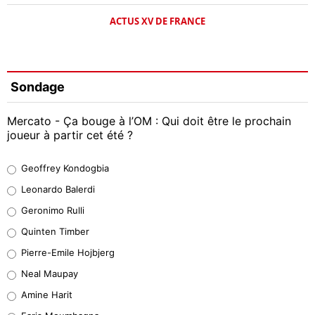
ACTUS XV DE FRANCE
Sondage
Mercato - Ça bouge à l’OM : Qui doit être le prochain
joueur à partir cet été ?
Geoffrey Kondogbia
Geoffrey Kondogbia
38%
Leonardo Balerdi
Leonardo Balerdi
Geronimo Rulli
32%
Quinten Timber
Geronimo Rulli
Pierre-Emile Hojbjerg
5%
Neal Maupay
Quinten Timber
Amine Harit
1%