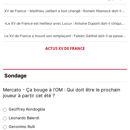
XV de France - Matthieu Jalibert a tout changé : Romain Ntamack doit-il s’inquiéter pour sa place à un an de la Coupe du monde ?
«Le XV de France est meilleur avec Lucu» : Antoine Dupont doit-il s’inquiéter pour sa place ?
Le XV de France a trouvé son remplaçant : Fabien Galthié doit-il se passer d'Antoine Dupont ?
ACTUS XV DE FRANCE
Sondage
Mercato - Ça bouge à l’OM : Qui doit être le prochain
joueur à partir cet été ?
Geoffrey Kondogbia
Geoffrey Kondogbia
38%
Leonardo Balerdi
Leonardo Balerdi
Geronimo Rulli