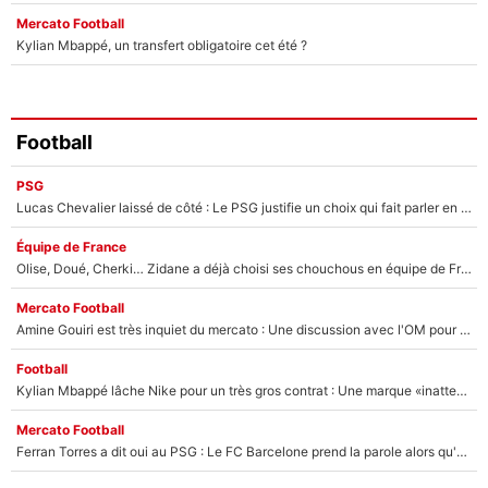
Mercato Football
Kylian Mbappé, un transfert obligatoire cet été ?
Football
PSG
Lucas Chevalier laissé de côté : Le PSG justifie un choix qui fait parler en plein mercato
Équipe de France
Olise, Doué, Cherki… Zidane a déjà choisi ses chouchous en équipe de France ? L’IA annonce des surprises sans Kylian Mbappé !
Mercato Football
Amine Gouiri est très inquiet du mercato : Une discussion avec l'OM pour acter son transfert !
Football
Kylian Mbappé lâche Nike pour un très gros contrat : Une marque «inattendue» va frapper très fort
Mercato Football
Ferran Torres a dit oui au PSG : Le FC Barcelone prend la parole alors qu'un transfert de l'attaquant espagnol prend forme