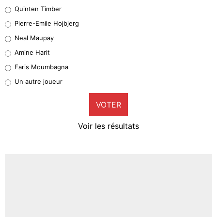
32%
Quinten Timber
Geronimo Rulli
Pierre-Emile Hojbjerg
5%
Neal Maupay
Quinten Timber
Amine Harit
1%
Faris Moumbagna
Pierre-Emile Hojbjerg
Un autre joueur
8%
VOTER
Neal Maupay
4%
Voir les résultats
Amine Harit
3%
Faris Moumbagna
4%
Un autre joueur
5%