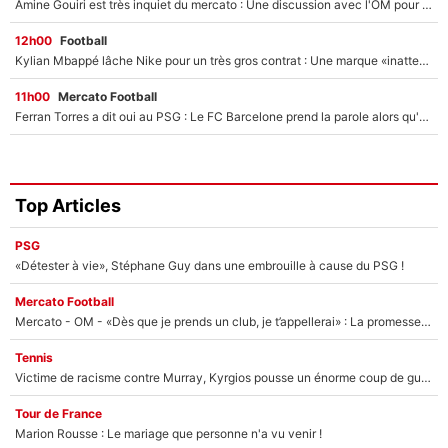
Amine Gouiri est très inquiet du mercato : Une discussion avec l'OM pour acter son transfert !
12h00
Football
Kylian Mbappé lâche Nike pour un très gros contrat : Une marque «inattendue» va frapper très fort
11h00
Mercato Football
Ferran Torres a dit oui au PSG : Le FC Barcelone prend la parole alors qu'un transfert de l'attaquant espagnol prend forme
Top Articles
PSG
«Détester à vie», Stéphane Guy dans une embrouille à cause du PSG !
Mercato Football
Mercato - OM - «Dès que je prends un club, je t’appellerai» : La promesse de Marcelino au moment de claquer la porte
Tennis
Victime de racisme contre Murray, Kyrgios pousse un énorme coup de gueule !
Tour de France
Marion Rousse : Le mariage que personne n'a vu venir !