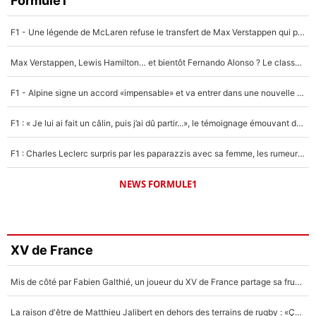
Formule1
F1 - Une légende de McLaren refuse le transfert de Max Verstappen qui pourrait «faire des vagues» et plomber l'ambiance dans l'équipe
Max Verstappen, Lewis Hamilton… et bientôt Fernando Alonso ? Le classement des pilotes les mieux payés en Formule 1 risque de changer !
F1 - Alpine signe un accord «impensable» et va entrer dans une nouvelle dimension : Grande nouvelle pour Pierre Gasly !
F1 : « Je lui ai fait un câlin, puis j’ai dû partir...», le témoignage émouvant de Max Verstappen sur sa fille
F1 : Charles Leclerc surpris par les paparazzis avec sa femme, les rumeurs étaient vraies !
NEWS FORMULE1
XV de France
Mis de côté par Fabien Galthié, un joueur du XV de France partage sa frustration : «ils ne me l’ont pas dit tout de suite»
La raison d'être de Matthieu Jalibert en dehors des terrains de rugby : «Ça m'atteint autant que si tu touches à un membre de ma famille»