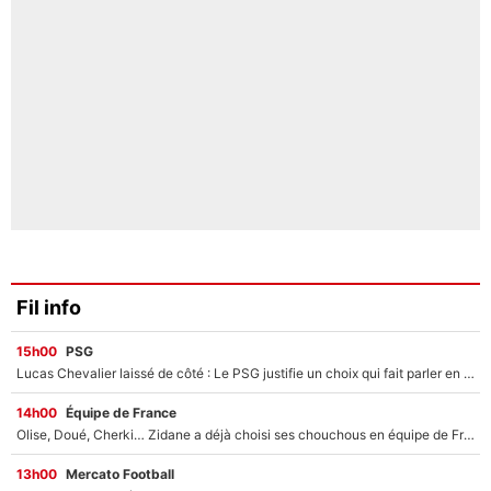
Fil info
15h00
PSG
Lucas Chevalier laissé de côté : Le PSG justifie un choix qui fait parler en plein mercato
14h00
Équipe de France
Olise, Doué, Cherki… Zidane a déjà choisi ses chouchous en équipe de France ? L’IA annonce des surprises sans Kylian Mbappé !
13h00
Mercato Football