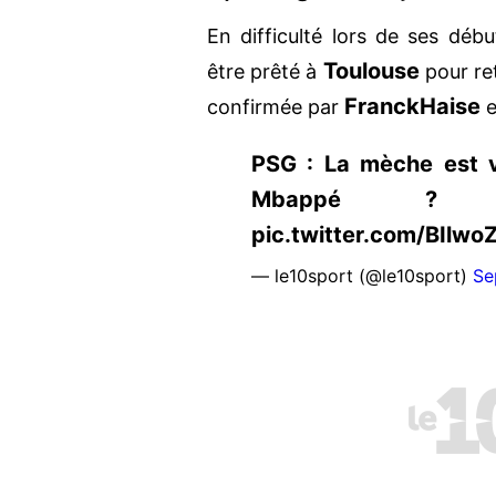
En difficulté lors de ses déb
Toulouse
être prêté à
pour re
Franck
Haise
confirmée par
e
PSG : La mèche est v
Mbappé ? https
pic.twitter.com/BIlw
— le10sport (@le10sport)
Se