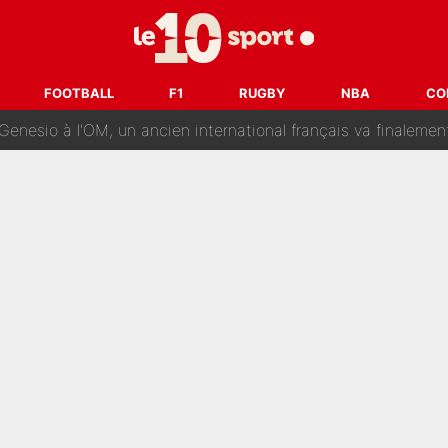
reur» : Nouveau sélectionneur des Bleus, Zinédine Zidane s’était imaginé un av
 autre chroniqueur de L’EQUIPE du Soir : «Pendant un moment, je ne les 
FOOTBALL
F1
RUGBY
NBA
CO
enesio à l'OM, un ancien international français va finalemen
te se prépare chez Decathlon-CMA CGM pour aider Paul Seixas
e changer des choses» : Les premiers changements de Zinedine Zidan