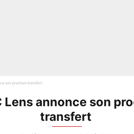
e son prochain transfert ​
C Lens annonce son pro
transfert ​