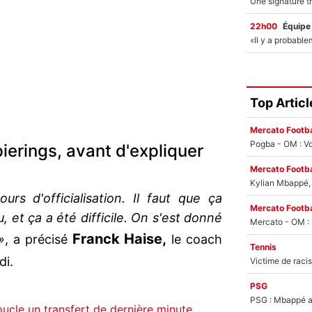
22h00
Équipe
Top Articl
Mercato Footba
Pogba - OM : Vo
ierings, avant d'expliquer
Mercato Footba
Kylian Mbappé, u
urs d'officialisation. Il faut que ça
Mercato Footba
, et ça a été difficile. On s'est donné
Franck Haise,
»
, a précisé
le coach
Tennis
di.
PSG
PSG : Mbappé ac
oucle un transfert de dernière minute