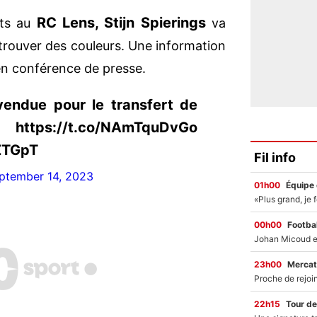
RC Lens, Stijn Spierings
uts au
va
trouver des couleurs. Une information
n conférence de presse.
endue pour le transfert de
://t.co/NAmTquDvGo
oZTGpT
Fil info
ptember 14, 2023
01h00
Équipe
00h00
Footbal
23h00
Mercat
22h15
Tour de