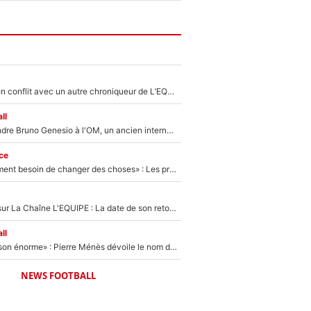
Johan Micoud en conflit avec un autre chroniqueur de L’EQUIPE du Soir : «Pendant un moment, je ne les ai pas remis ensemble dans l'émission»
ll
Proche de rejoindre Bruno Genesio à l'OM, un ancien international français va finalement débarquer... sur RMC !
ce
«Il y a probablement besoin de changer des choses» : Les premiers changements de Zinedine Zidane en équipe de France sont révélés ?
France Pierron sur La Chaîne L'EQUIPE : La date de son retour dans L'EQUIPE de Choc est connue... et c'était très attendu
ll
«Il a fait une saison énorme» : Pierre Ménès dévoile le nom du joueur que l’OM devait absolument recruter cet été, l’IA valide la piste !
NEWS FOOTBALL