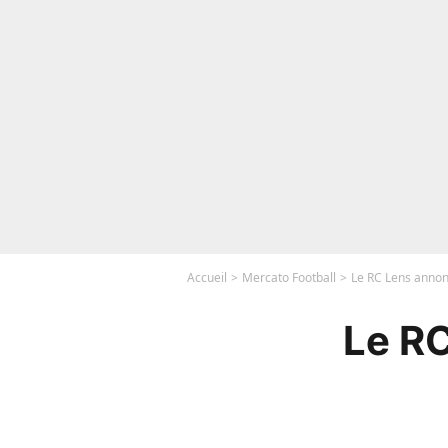
Accueil
Mercato Football
Le RC Lens annonc
Le R