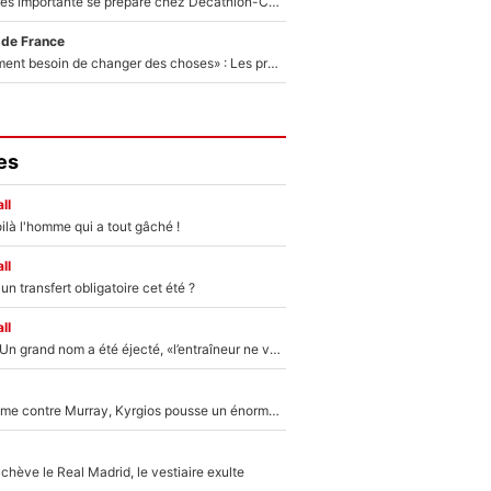
Une signature très importante se prépare chez Decathlon-CMA CGM pour aider Paul Seixas à gagner le Tour de France 2027
 de France
«Il y a probablement besoin de changer des choses» : Les premiers changements de Zinedine Zidane en équipe de France sont révélés ?
es
ll
ilà l'homme qui a tout gâché !
ll
n transfert obligatoire cet été ?
ll
Mercato - OM : Un grand nom a été éjecté, «l’entraîneur ne voulait pas me conserver»
Victime de racisme contre Murray, Kyrgios pousse un énorme coup de gueule !
hève le Real Madrid, le vestiaire exulte