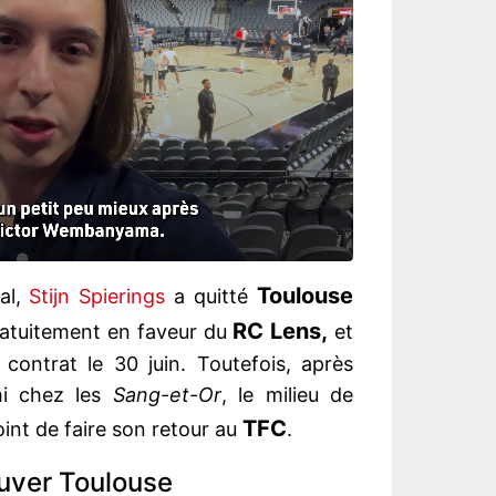
Toulouse
al,
Stijn Spierings
a quitté
RC Lens,
ratuitement en faveur du
et
e contrat le 30 juin. Toutefois, après
mi chez les
Sang-et-Or
, le milieu de
TFC
oint de faire son retour au
.
ouver Toulouse