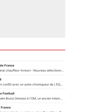
 de France
«Plus grand, je ferai chauffeur-livreur» : Nouveau sélectionneur des Bleus, Zinédine Zidane s’était imaginé un avenir très différent lorsqu'il était enfant
l
Johan Micoud en conflit avec un autre chroniqueur de L’EQUIPE du Soir : «Pendant un moment, je ne les ai pas remis ensemble dans l'émission»
o Football
Proche de rejoindre Bruno Genesio à l'OM, un ancien international français va finalement débarquer... sur RMC !
 France