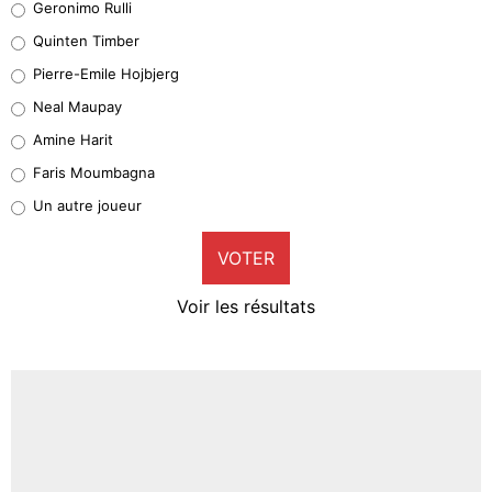
Geronimo Rulli
32%
Quinten Timber
Geronimo Rulli
Pierre-Emile Hojbjerg
5%
Neal Maupay
Quinten Timber
Amine Harit
1%
Faris Moumbagna
Pierre-Emile Hojbjerg
Un autre joueur
9%
VOTER
Neal Maupay
4%
Voir les résultats
Amine Harit
3%
Faris Moumbagna
5%
Un autre joueur
5%