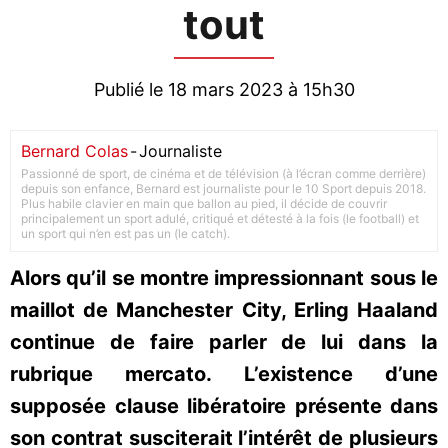
tout
Publié le 18 mars 2023 à 15h30
Bernard Colas
-
Journaliste
Passionné de sport, de cinéma et de télévision (à l’écran comme derrière)
depuis son enfance, Bernard est journaliste pour le 10 Sport depuis 2018.
Plus habile clavier en main que ballon au pied, il décide de couvrir
principalement un sport adulé, critiqué et détesté à la fois (le football) et
un sport qui n’en est pas un (le catch).
Alors qu’il se montre impressionnant sous le
maillot de Manchester City, Erling Haaland
continue de faire parler de lui dans la
rubrique mercato. L’existence d’une
supposée clause libératoire présente dans
son contrat susciterait l’intérêt de plusieurs