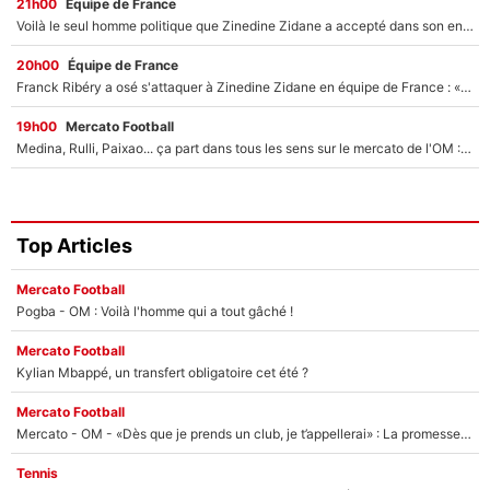
21h00
Équipe de France
Voilà le seul homme politique que Zinedine Zidane a accepté dans son entourage : «Je garde un très bon souvenir de lui»
20h00
Équipe de France
Franck Ribéry a osé s'attaquer à Zinedine Zidane en équipe de France : «Je n'aurais jamais fait ça»
19h00
Mercato Football
Medina, Rulli, Paixao... ça part dans tous les sens sur le mercato de l'OM : Frank McCourt va enfin récupérer l'argent qu'il attend ?
Top Articles
Mercato Football
Pogba - OM : Voilà l'homme qui a tout gâché !
Mercato Football
Kylian Mbappé, un transfert obligatoire cet été ?
Mercato Football
Mercato - OM - «Dès que je prends un club, je t’appellerai» : La promesse de Marcelino au moment de claquer la porte
Tennis