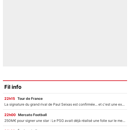
Fil info
22h15
Tour de France
La signature du grand rival de Paul Seixas est confirmée... et c'est une excellente nouvelle pour l'équipe Decathlon-CMA CGM !
22h00
Mercato Football
250M€ pour signer une star : Le PSG avait déjà réalisé une folie sur le mercato bien avant Neymar !