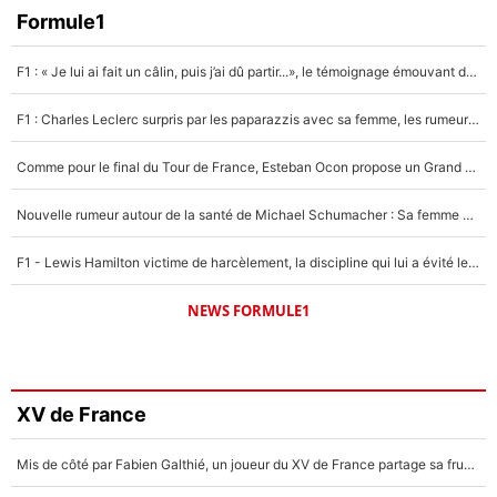
Formule1
F1 : « Je lui ai fait un câlin, puis j’ai dû partir...», le témoignage émouvant de Max Verstappen sur sa fille
F1 : Charles Leclerc surpris par les paparazzis avec sa femme, les rumeurs étaient vraies !
Comme pour le final du Tour de France, Esteban Ocon propose un Grand Prix de Formule 1 à Paris : «Autour de l’Arc de Triomphe, ce serait génial» !
Nouvelle rumeur autour de la santé de Michael Schumacher : Sa femme Corinna sort du silence
F1 - Lewis Hamilton victime de harcèlement, la discipline qui lui a évité le pire : «J'aurais probablement mal tourné»
NEWS FORMULE1
XV de France
Mis de côté par Fabien Galthié, un joueur du XV de France partage sa frustration : «ils ne me l’ont pas dit tout de suite»