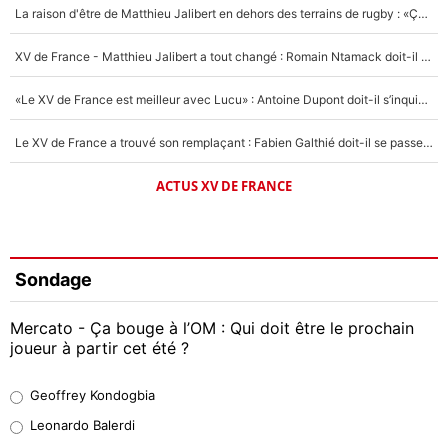
La raison d'être de Matthieu Jalibert en dehors des terrains de rugby : «Ça m'atteint autant que si tu touches à un membre de ma famille»
XV de France - Matthieu Jalibert a tout changé : Romain Ntamack doit-il s’inquiéter pour sa place à un an de la Coupe du monde ?
«Le XV de France est meilleur avec Lucu» : Antoine Dupont doit-il s’inquiéter pour sa place ?
Le XV de France a trouvé son remplaçant : Fabien Galthié doit-il se passer d'Antoine Dupont ?
ACTUS XV DE FRANCE
Sondage
Mercato - Ça bouge à l’OM : Qui doit être le prochain
joueur à partir cet été ?
Geoffrey Kondogbia
Geoffrey Kondogbia
38%
Leonardo Balerdi
Leonardo Balerdi