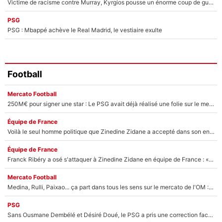
Victime de racisme contre Murray, Kyrgios pousse un énorme coup de gueule !
PSG
PSG : Mbappé achève le Real Madrid, le vestiaire exulte
Football
Mercato Football
250M€ pour signer une star : Le PSG avait déjà réalisé une folie sur le mercato bien avant Neymar !
Équipe de France
Voilà le seul homme politique que Zinedine Zidane a accepté dans son entourage : «Je garde un très bon souvenir de lui»
Équipe de France
Franck Ribéry a osé s'attaquer à Zinedine Zidane en équipe de France : «Je n'aurais jamais fait ça»
Mercato Football
Medina, Rulli, Paixao... ça part dans tous les sens sur le mercato de l'OM : Frank McCourt va enfin récupérer l'argent qu'il attend ?
PSG
Sans Ousmane Dembélé et Désiré Doué, le PSG a pris une correction face à Majorque : Luis Enrique attend avec impatience des renforts !