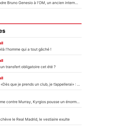
Proche de rejoindre Bruno Genesio à l'OM, un ancien international français va finalement débarquer... sur RMC !
es
ll
ilà l'homme qui a tout gâché !
ll
n transfert obligatoire cet été ?
ll
Mercato - OM - «Dès que je prends un club, je t’appellerai» : La promesse de Marcelino au moment de claquer la porte
Victime de racisme contre Murray, Kyrgios pousse un énorme coup de gueule !
hève le Real Madrid, le vestiaire exulte