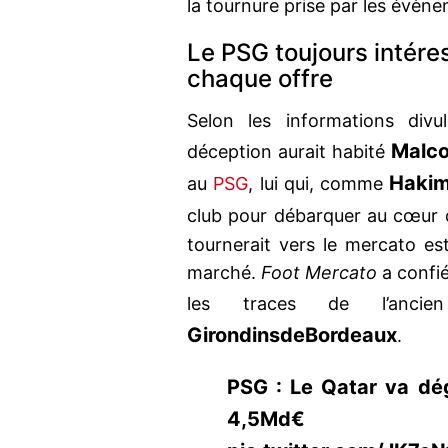
la tournure prise par les évèn
Le PSG toujours intére
chaque offre
Selon les informations divu
Malc
déception aurait habité
Haki
au
PSG
, lui qui, comme
club pour débarquer au cœur d
tournerait vers le mercato est
marché.
Foot Mercato
a confié
les traces de l’an
Girondins
de
Bordeaux
.
PSG : Le Qatar va dég
4,5Md€ https: