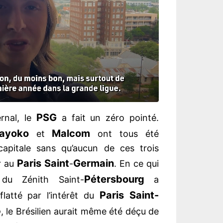
PSG
rnal, le
a fait un zéro pointé.
ayoko
Malcom
et
ont tous été
capitale sans qu’aucun de ces trois
Paris Saint
Germain
r au
-
. En ce qui
Pétersbourg
r du Zénith Saint-
a
Paris Saint-
latté par l’intérêt du
o
, le Brésilien aurait même été déçu de