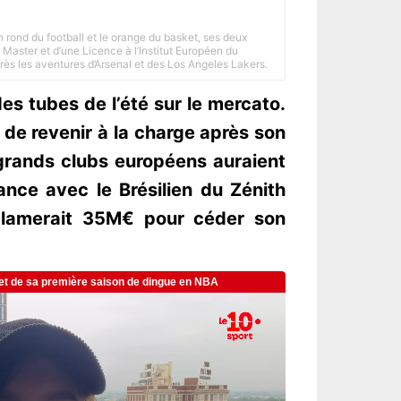
n rond du football et le orange du basket, ses deux
Master et d’une Licence à l’Institut Européen du
 près les aventures d’Arsenal et des Los Angeles Lakers.
es tubes de l’été sur le mercato.
 de revenir à la charge après son
 grands clubs européens auraient
ance avec le Brésilien du Zénith
éclamerait 35M€ pour céder son