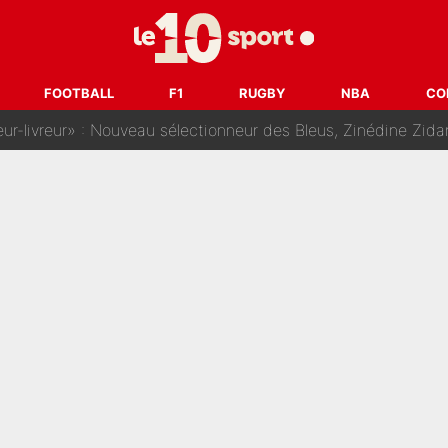
dej Pogacar : Le transfert qui effraie le peloton, «c’est la 
nq signatures en pleine crise financière : L’IA propose sept noms à l’OM po
FOOTBALL
F1
RUGBY
NBA
CO
reur» : Nouveau sélectionneur des Bleus, Zinédine Zidane s’était imaginé un av
 autre chroniqueur de L’EQUIPE du Soir : «Pendant un moment, je ne les 
enesio à l'OM, un ancien international français va finalemen