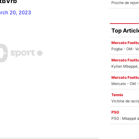
NtBVrb
rch 20, 2023
Top Articl
Mercato Footba
Pogba - OM : Vo
Mercato Footba
Kylian Mbappé, u
Mercato Footba
Tennis
PSG
PSG : Mbappé ac