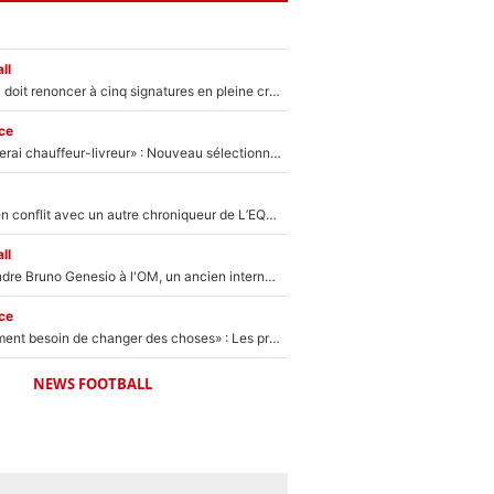
ll
Grégory Lorenzi doit renoncer à cinq signatures en pleine crise financière : L’IA propose sept noms à l’OM pour un mercato réussi... à seulement 5M€ !
ce
«Plus grand, je ferai chauffeur-livreur» : Nouveau sélectionneur des Bleus, Zinédine Zidane s’était imaginé un avenir très différent lorsqu'il était enfant
Johan Micoud en conflit avec un autre chroniqueur de L’EQUIPE du Soir : «Pendant un moment, je ne les ai pas remis ensemble dans l'émission»
ll
Proche de rejoindre Bruno Genesio à l'OM, un ancien international français va finalement débarquer... sur RMC !
ce
«Il y a probablement besoin de changer des choses» : Les premiers changements de Zinedine Zidane en équipe de France sont révélés ?
NEWS FOOTBALL