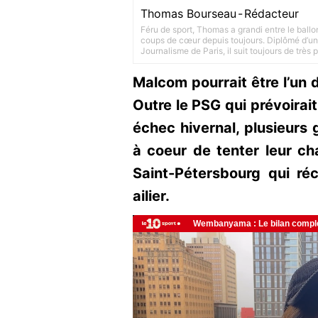
Thomas Bourseau
-
Rédacteur
Féru de sport, Thomas a grandi entre le ballo
coups de cœur depuis toujours. Diplômé d’un 
Journalisme de Paris, il suit toujours de très
Malcom pourrait être l’un d
Outre le PSG qui prévoirait
échec hivernal, plusieurs
à coeur de tenter leur ch
Saint-Pétersbourg qui r
ailier.