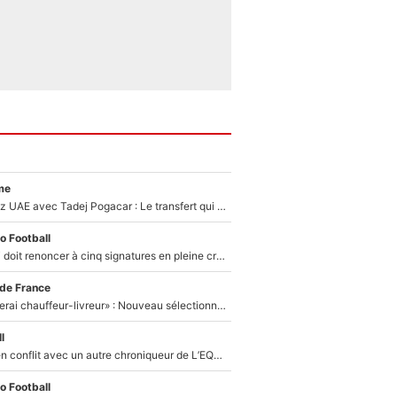
me
Paul Seixas chez UAE avec Tadej Pogacar : Le transfert qui effraie le peloton, «c’est la pire des choses qui puisse arriver»
o Football
Grégory Lorenzi doit renoncer à cinq signatures en pleine crise financière : L’IA propose sept noms à l’OM pour un mercato réussi... à seulement 5M€ !
 de France
«Plus grand, je ferai chauffeur-livreur» : Nouveau sélectionneur des Bleus, Zinédine Zidane s’était imaginé un avenir très différent lorsqu'il était enfant
l
Johan Micoud en conflit avec un autre chroniqueur de L’EQUIPE du Soir : «Pendant un moment, je ne les ai pas remis ensemble dans l'émission»
o Football