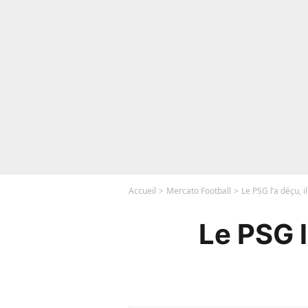
Accueil
Mercato Football
Le PSG l’a déçu, 
Le PSG l