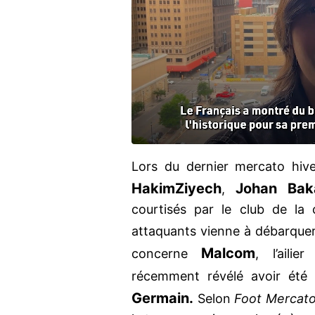
Lors du dernier mercato hive
Hakim
Ziyech
Johan Bak
,
courtisés par le club de la 
attaquants vienne à débarque
Malcom
concerne
, l’ailie
récemment révélé avoir été f
Germain.
Selon
Foot Mercat