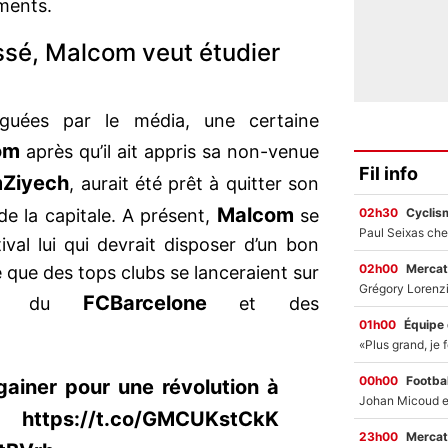
ements.
ssé, Malcom veut étudier
lguées par le média, une certaine
om
après qu’il ait appris sa non-venue
Fil info
m
Ziyech
, aurait été prêt à quitter son
Malcom
02h30
Cyclis
e la capitale. A présent,
se
ival lui qui devrait disposer d’un bon
02h00
Mercat
 que des tops clubs se lanceraient sur
FC
Barcelone
cien du
et des
01h00
Équipe
00h00
Footbal
ainer pour une révolution à
//t.co/GMCUKstCkK
23h00
Mercat