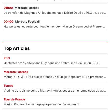
01h00
Mercato Football
Le transfert de Maghnes Akliouche menace Désiré Doué au PSG : «Je valide à 200%»
00h00
Mercato Football
«La porte est ouverte pour tout le monde» : Mason Greenwood et Pierre-Emerick Aubameyang ont quitté l'OM, Amine Gouiri balance sur la suite du mercato et sur la réaction du vestiaire !
Top Articles
PSG
«Détester à vie», Stéphane Guy dans une embrouille à cause du PSG !
Mercato Football
Mercato - OM - «Dès que je prends un club, je t’appellerai» : La promesse de Marcelino au moment de claquer la porte
Tennis
Victime de racisme contre Murray, Kyrgios pousse un énorme coup de gueule !
Tour de France
Marion Rousse : Le mariage que personne n'a vu venir !