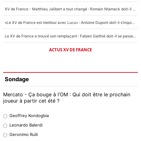
XV de France - Matthieu Jalibert a tout changé : Romain Ntamack doit-il s’inquiéter pour sa place à un an de la Coupe du monde ?
«Le XV de France est meilleur avec Lucu» : Antoine Dupont doit-il s’inquiéter pour sa place ?
Le XV de France a trouvé son remplaçant : Fabien Galthié doit-il se passer d'Antoine Dupont ?
ACTUS XV DE FRANCE
Sondage
Mercato - Ça bouge à l’OM : Qui doit être le prochain
joueur à partir cet été ?
Geoffrey Kondogbia
Geoffrey Kondogbia
38%
Leonardo Balerdi
Leonardo Balerdi
Geronimo Rulli
32%