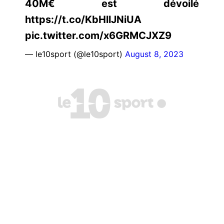
40M€ est dévoilé
https://t.co/KbHllJNiUA
pic.twitter.com/x6GRMCJXZ9
— le10sport (@le10sport)
August 8, 2023