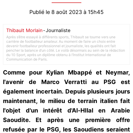
Publié le 8 août 2023 à 15h45
Thibault Morlain
-
Journaliste
Après s’être essayé à différents sports, Thibault se tourne vers une
carrière de footballeur amateur. Au moment de faire un choix entre
devenir footballeur professionnel et journaliste, les qualités ont fait
pencher la balance d’un côté. Le voilà désormais au sein de la rédaction
du 10 Sport, après un diplôme obtenu à l’Institut International de
Communication de Paris.
Comme pour Kylian Mbappé et Neymar,
l'avenir de Marco Verratti au PSG est
également incertain. Depuis plusieurs jours
maintenant, le milieu de terrain italien fait
l'objet d'un intérêt d'Al-HIlal en Arabie
Saoudite. Et après une première offre
refusée par le PSG, les Saoudiens seraient