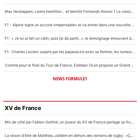
Max Verstappen, Lewis Hamilton… et bientôt Fernando Alonso ? Le classement des pilotes les mieux payés en Formule 1 risque de changer !
F1 - Alpine signe un accord «impensable» et va entrer dans une nouvelle dimension : Grande nouvelle pour Pierre Gasly !
F1 : « Je lui ai fait un câlin, puis j’ai dû partir...», le témoignage émouvant de Max Verstappen sur sa fille
F1 : Charles Leclerc surpris par les paparazzis avec sa femme, les rumeurs étaient vraies !
Comme pour le final du Tour de France, Esteban Ocon propose un Grand Prix de Formule 1 à Paris : «Autour de l’Arc de Triomphe, ce serait génial» !
NEWS FORMULE1
XV de France
Mis de côté par Fabien Galthié, un joueur du XV de France partage sa frustration : «ils ne me l’ont pas dit tout de suite»
La raison d'être de Matthieu Jalibert en dehors des terrains de rugby : «Ça m'atteint autant que si tu touches à un membre de ma famille»