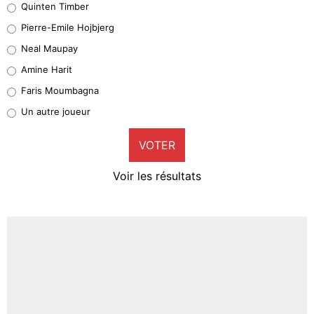
Quinten Timber
Geronimo Rulli
Pierre-Emile Hojbjerg
5%
Neal Maupay
Quinten Timber
Amine Harit
1%
Faris Moumbagna
Pierre-Emile Hojbjerg
Un autre joueur
9%
VOTER
Neal Maupay
4%
Voir les résultats
Amine Harit
3%
Faris Moumbagna
4%
Un autre joueur
5%