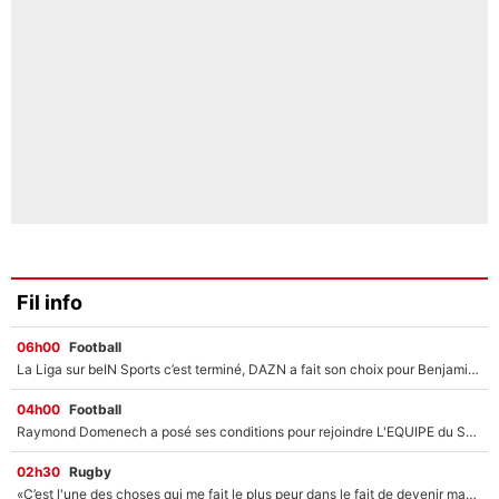
Fil info
06h00
Football
La Liga sur beIN Sports c’est terminé, DAZN a fait son choix pour Benjamin Da Silva et Omar Da Fonseca !
04h00
Football
Raymond Domenech a posé ses conditions pour rejoindre L'EQUIPE du Soir : Il refuse de faire l'émission avec un autre chroniqueur !
02h30
Rugby
«C’est l'une des choses qui me fait le plus peur dans le fait de devenir maman» : En couple avec Antoine Dupont, Iris Mittenaere s'inquiète déjà pour ses futurs enfants !