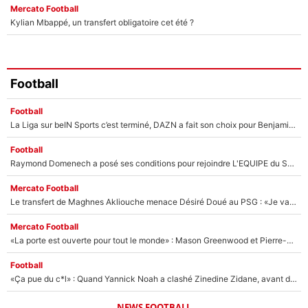
Mercato Football
Kylian Mbappé, un transfert obligatoire cet été ?
Football
Football
La Liga sur beIN Sports c’est terminé, DAZN a fait son choix pour Benjamin Da Silva et Omar Da Fonseca !
Football
Raymond Domenech a posé ses conditions pour rejoindre L'EQUIPE du Soir : Il refuse de faire l'émission avec un autre chroniqueur !
Mercato Football
Le transfert de Maghnes Akliouche menace Désiré Doué au PSG : «Je valide à 200%»
Mercato Football
«La porte est ouverte pour tout le monde» : Mason Greenwood et Pierre-Emerick Aubameyang ont quitté l'OM, Amine Gouiri balance sur la suite du mercato et sur la réaction du vestiaire !
Football
«Ça pue du c*l» : Quand Yannick Noah a clashé Zinedine Zidane, avant de se faire recadrer par le nouveau sélectionneur de l'équipe de France !
NEWS FOOTBALL