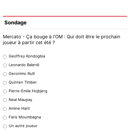
Sondage
Mercato - Ça bouge à l’OM : Qui doit être le prochain
joueur à partir cet été ?
Geoffrey Kondogbia
Geoffrey Kondogbia
38%
Leonardo Balerdi
Leonardo Balerdi
Geronimo Rulli
32%
Quinten Timber
Geronimo Rulli
Pierre-Emile Hojbjerg
5%
Neal Maupay
Quinten Timber
Amine Harit
1%
Faris Moumbagna
Pierre-Emile Hojbjerg
Un autre joueur
9%