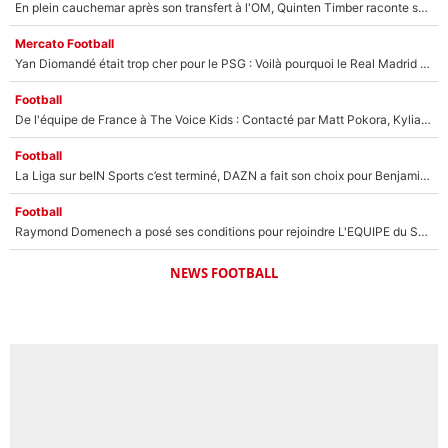
En plein cauchemar après son transfert à l'OM, Quinten Timber raconte ses doutes après sa signature à Marseille
Mercato Football
Yan Diomandé était trop cher pour le PSG : Voilà pourquoi le Real Madrid a accepté de payer la somme record de 140M€ pour boucler son transfert !
Football
De l'équipe de France à The Voice Kids : Contacté par Matt Pokora, Kylian Mbappé a accepté de jouer un rôle inédit sur TF1 !
Football
La Liga sur beIN Sports c’est terminé, DAZN a fait son choix pour Benjamin Da Silva et Omar Da Fonseca !
Football
Raymond Domenech a posé ses conditions pour rejoindre L'EQUIPE du Soir : Il refuse de faire l'émission avec un autre chroniqueur !
NEWS FOOTBALL