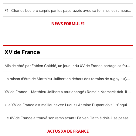
F1 : Charles Leclerc surpris par les paparazzis avec sa femme, les rumeurs étaient vraies !
NEWS FORMULE1
XV de France
Mis de côté par Fabien Galthié, un joueur du XV de France partage sa frustration : «ils ne me l’ont pas dit tout de suite»
La raison d'être de Matthieu Jalibert en dehors des terrains de rugby : «Ça m'atteint autant que si tu touches à un membre de ma famille»
XV de France - Matthieu Jalibert a tout changé : Romain Ntamack doit-il s’inquiéter pour sa place à un an de la Coupe du monde ?
«Le XV de France est meilleur avec Lucu» : Antoine Dupont doit-il s’inquiéter pour sa place ?
Le XV de France a trouvé son remplaçant : Fabien Galthié doit-il se passer d'Antoine Dupont ?
ACTUS XV DE FRANCE