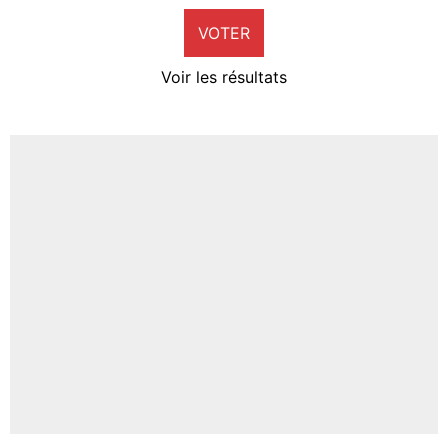
VOTER
Neal Maupay
4%
Voir les résultats
Amine Harit
3%
Faris Moumbagna
4%
Un autre joueur
5%
1672 personnes ont participé aux votes.