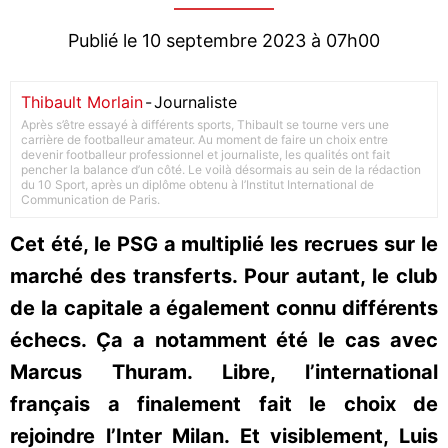
Publié le 10 septembre 2023 à 07h00
Thibault Morlain
-
Journaliste
Après s’être essayé à différents sports, Thibault se tourne vers une
carrière de footballeur amateur. Au moment de faire un choix entre
devenir footballeur professionnel et journaliste, les qualités ont fait
pencher la balance d’un côté. Le voilà désormais au sein de la rédaction
du 10 Sport, après un diplôme obtenu à l’Institut International de
Communication de Paris.
Cet été, le PSG a multiplié les recrues sur le
marché des transferts. Pour autant, le club
de la capitale a également connu différents
échecs. Ça a notamment été le cas avec
Marcus Thuram. Libre, l’international
français a finalement fait le choix de
rejoindre l’Inter Milan. Et visiblement, Luis