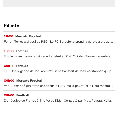
Fil info
11h00
Mercato Football
Ferran Torres a dit oui au PSG : Le FC Barcelone prend la parole alors qu'un transfert de l'attaquant espagnol prend forme
10h00
Football
En plein cauchemar après son transfert à l'OM, Quinten Timber raconte ses doutes après sa signature à Marseille
09h15
Formule1
F1 - Une légende de McLaren refuse le transfert de Max Verstappen qui pourrait «faire des vagues» et plomber l'ambiance dans l'équipe
09h00
Mercato Football
Yan Diomandé était trop cher pour le PSG : Voilà pourquoi le Real Madrid a accepté de payer la somme record de 140M€ pour boucler son transfert !
08h00
Football
De l'équipe de France à The Voice Kids : Contacté par Matt Pokora, Kylian Mbappé a accepté de jouer un rôle inédit sur TF1 !