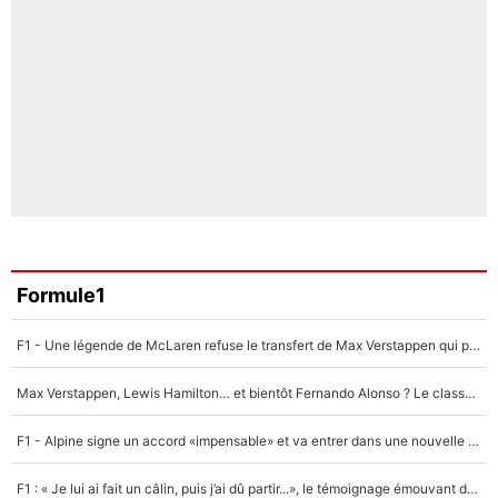
Formule1
F1 - Une légende de McLaren refuse le transfert de Max Verstappen qui pourrait «faire des vagues» et plomber l'ambiance dans l'équipe
Max Verstappen, Lewis Hamilton… et bientôt Fernando Alonso ? Le classement des pilotes les mieux payés en Formule 1 risque de changer !
F1 - Alpine signe un accord «impensable» et va entrer dans une nouvelle dimension : Grande nouvelle pour Pierre Gasly !
F1 : « Je lui ai fait un câlin, puis j’ai dû partir...», le témoignage émouvant de Max Verstappen sur sa fille