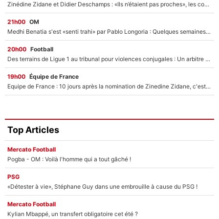
Zinédine Zidane et Didier Deschamps : «Ils n’étaient pas proches», les confidences d’un membre de l’équipe de France 1998 sur leur relation spéciale
21h00
OM
Medhi Benatia s'est «senti trahi» par Pablo Longoria : Quelques semaines après son départ, l'ancien directeur de football de l'OM règle ses comptes
20h00
Football
Des terrains de Ligue 1 au tribunal pour violences conjugales : Un arbitre français encourt une peine de 18 mois de prison !
19h00
Équipe de France
Equipe de France : 10 jours après la nomination de Zinedine Zidane, c'est au tour de son fils de prendre un nouveau départ !
Top Articles
Mercato Football
Pogba - OM : Voilà l'homme qui a tout gâché !
PSG
«Détester à vie», Stéphane Guy dans une embrouille à cause du PSG !
Mercato Football
Kylian Mbappé, un transfert obligatoire cet été ?