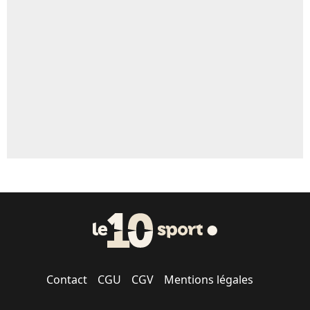
Un autre joueur
5%
1615 personnes ont participé aux votes.
Contact
CGU
CGV
Mentions légales