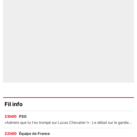
Fil info
23h00
PSG
«Admets que tu t'es trompé sur Lucas Chevalier !» : Le débat sur le gardien du PSG vire au clash à l'After Foot
22h00
Équipe de France