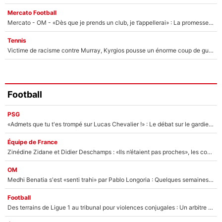
Mercato Football
Mercato - OM - «Dès que je prends un club, je t’appellerai» : La promesse de Marcelino au moment de claquer la porte
Tennis
Victime de racisme contre Murray, Kyrgios pousse un énorme coup de gueule !
Football
PSG
«Admets que tu t'es trompé sur Lucas Chevalier !» : Le débat sur le gardien du PSG vire au clash à l'After Foot
Équipe de France
Zinédine Zidane et Didier Deschamps : «Ils n’étaient pas proches», les confidences d’un membre de l’équipe de France 1998 sur leur relation spéciale
OM
Medhi Benatia s'est «senti trahi» par Pablo Longoria : Quelques semaines après son départ, l'ancien directeur de football de l'OM règle ses comptes
Football
Des terrains de Ligue 1 au tribunal pour violences conjugales : Un arbitre français encourt une peine de 18 mois de prison !