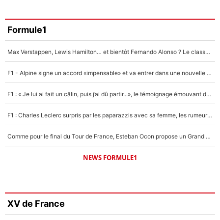
Formule1
Max Verstappen, Lewis Hamilton… et bientôt Fernando Alonso ? Le classement des pilotes les mieux payés en Formule 1 risque de changer !
F1 - Alpine signe un accord «impensable» et va entrer dans une nouvelle dimension : Grande nouvelle pour Pierre Gasly !
F1 : « Je lui ai fait un câlin, puis j’ai dû partir...», le témoignage émouvant de Max Verstappen sur sa fille
F1 : Charles Leclerc surpris par les paparazzis avec sa femme, les rumeurs étaient vraies !
Comme pour le final du Tour de France, Esteban Ocon propose un Grand Prix de Formule 1 à Paris : «Autour de l’Arc de Triomphe, ce serait génial» !
NEWS FORMULE1
XV de France