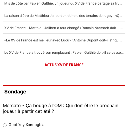
Mis de côté par Fabien Galthié, un joueur du XV de France partage sa frustration : «ils ne me l’ont pas dit tout de suite»
La raison d'être de Matthieu Jalibert en dehors des terrains de rugby : «Ça m'atteint autant que si tu touches à un membre de ma famille»
XV de France - Matthieu Jalibert a tout changé : Romain Ntamack doit-il s’inquiéter pour sa place à un an de la Coupe du monde ?
«Le XV de France est meilleur avec Lucu» : Antoine Dupont doit-il s’inquiéter pour sa place ?
Le XV de France a trouvé son remplaçant : Fabien Galthié doit-il se passer d'Antoine Dupont ?
ACTUS XV DE FRANCE
Sondage
Mercato - Ça bouge à l’OM : Qui doit être le prochain
joueur à partir cet été ?
Geoffrey Kondogbia
Geoffrey Kondogbia