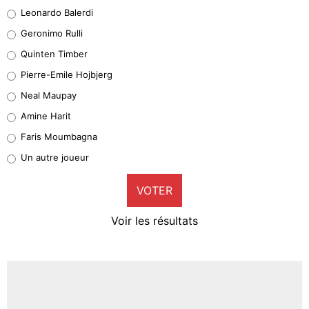
38%
Leonardo Balerdi
Leonardo Balerdi
Geronimo Rulli
32%
Quinten Timber
Geronimo Rulli
Pierre-Emile Hojbjerg
5%
Neal Maupay
Quinten Timber
Amine Harit
1%
Faris Moumbagna
Pierre-Emile Hojbjerg
Un autre joueur
9%
VOTER
Neal Maupay
4%
Voir les résultats
Amine Harit
3%
Faris Moumbagna
4%