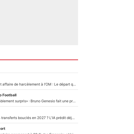
Climat toxique et affaire de harcèlement à l’OM : Le départ qui soulage le vestiaire de Bruno Genesio
 Football
«Très, très agréablement surpris» : Bruno Genesio fait une promesse pour la suite du mercato de l’OM et rassure les supporters
PSG : Deux gros transferts bouclés en 2027 ? L'IA prédit déjà les deux joueurs qui pourraient rejoindre Luis Enrique !
ort