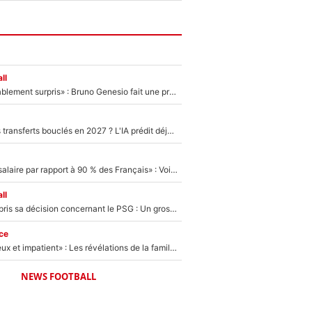
ll
«Très, très agréablement surpris» : Bruno Genesio fait une promesse pour la suite du mercato de l’OM et rassure les supporters
PSG : Deux gros transferts bouclés en 2027 ? L'IA prédit déjà les deux joueurs qui pourraient rejoindre Luis Enrique !
«C'est un beau salaire par rapport à 90 % des Français» : Voilà combien touchait Nelson Monfort sur France Télévisions avant de rejoindre CNews
ll
Ferran Torres a pris sa décision concernant le PSG : Un gros club étranger prêt à relancer le feuilleton pour la signature du champion du monde 2026 !
ce
«Il est très heureux et impatient» : Les révélations de la famille Zidane sur sa prise de pouvoir en équipe de France !
NEWS FOOTBALL