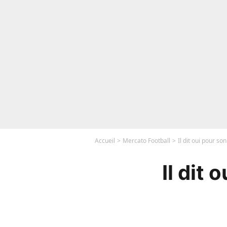
Accueil
Mercato Football
Il dit oui pour so
Il dit 