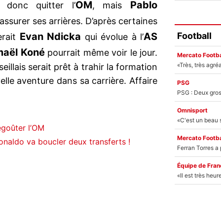
OM
Pablo
t donc quitter l’
, mais
surer ses arrières. D’après certaines
Football
Evan Ndicka
AS
rait
qui évolue à l’
maël Koné
pourrait même voir le jour.
Mercato Footba
eillais serait prêt à trahir la formation
elle aventure dans sa carrière. Affaire
PSG
Omnisport
égoûter l’OM
Mercato Footba
onaldo va boucler deux transferts !
Équipe de Fran