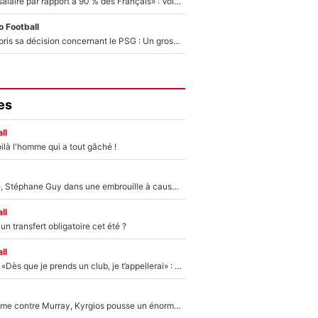
«C'est un beau salaire par rapport à 90 % des Français» : Voilà combien touchait Nelson Monfort sur France Télévisions avant de rejoindre CNews
 Football
Ferran Torres a pris sa décision concernant le PSG : Un gros club étranger prêt à relancer le feuilleton pour la signature du champion du monde 2026 !
es
ll
ilà l'homme qui a tout gâché !
«Détester à vie», Stéphane Guy dans une embrouille à cause du PSG !
ll
n transfert obligatoire cet été ?
ll
Mercato - OM - «Dès que je prends un club, je t’appellerai» : La promesse de Marcelino au moment de claquer la porte
Victime de racisme contre Murray, Kyrgios pousse un énorme coup de gueule !