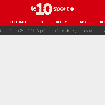
e harcèlement à l’OM : Le départ qui soulage le vestiaire de 
ris» : Bruno Genesio fait une promesse pour la suite du mercato
FOOTBALL
F1
RUGBY
NBA
CO
ouclés en 2027 ? L'IA prédit déjà les deux joueurs qui pourra
t à 90 % des Français» : Voilà combien touchait Nelson Monfort sur Franc
oncernant le PSG : Un gros club étranger prêt à relancer le feuilleton pour 