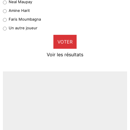
Neal Maupay
Quinten Timber
Amine Harit
1%
Faris Moumbagna
Pierre-Emile Hojbjerg
Un autre joueur
9%
VOTER
Neal Maupay
4%
Voir les résultats
Amine Harit
3%
Faris Moumbagna
4%
Un autre joueur
5%
1645 personnes ont participé aux votes.