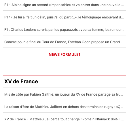
F1 - Alpine signe un accord «impensable» et va entrer dans une nouvelle dimension : Grande nouvelle pour Pierre Gasly !
F1 : « Je lui ai fait un câlin, puis j’ai dû partir...», le témoignage émouvant de Max Verstappen sur sa fille
F1 : Charles Leclerc surpris par les paparazzis avec sa femme, les rumeurs étaient vraies !
Comme pour le final du Tour de France, Esteban Ocon propose un Grand Prix de Formule 1 à Paris : «Autour de l’Arc de Triomphe, ce serait génial» !
NEWS FORMULE1
XV de France
Mis de côté par Fabien Galthié, un joueur du XV de France partage sa frustration : «ils ne me l’ont pas dit tout de suite»
La raison d'être de Matthieu Jalibert en dehors des terrains de rugby : «Ça m'atteint autant que si tu touches à un membre de ma famille»
XV de France - Matthieu Jalibert a tout changé : Romain Ntamack doit-il s’inquiéter pour sa place à un an de la Coupe du monde ?