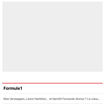
Formule1
Max Verstappen, Lewis Hamilton… et bientôt Fernando Alonso ? Le classement des pilotes les mieux payés en Formule 1 risque de changer !