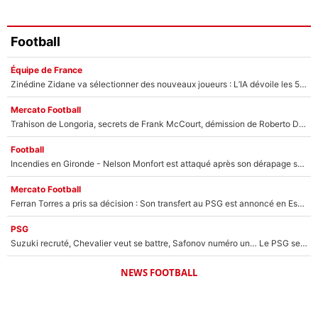
Football
Équipe de France
Zinédine Zidane va sélectionner des nouveaux joueurs : L’IA dévoile les 5 cracks qui pourraient rapidement le rejoindre en équipe de France !
Mercato Football
Trahison de Longoria, secrets de Frank McCourt, démission de Roberto De Zerbi : Medhi Benatia se lâche sur son départ de l'OM et fait d'importantes révélations
Football
Incendies en Gironde - Nelson Monfort est attaqué après son dérapage sur CNews : «Et lui, il prend combien pour parler dans un studio climatisé?»
Mercato Football
Ferran Torres a pris sa décision : Son transfert au PSG est annoncé en Espagne !
PSG
Suzuki recruté, Chevalier veut se battre, Safonov numéro un… Le PSG se lance encore dans un gros chantier pour le poste de gardien de but
NEWS FOOTBALL