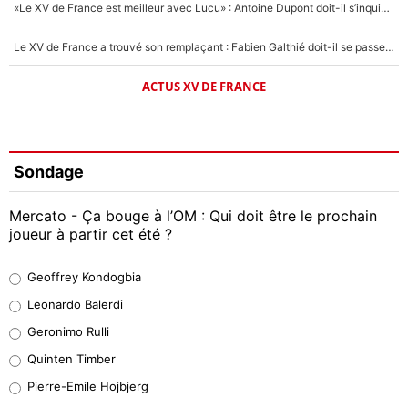
«Le XV de France est meilleur avec Lucu» : Antoine Dupont doit-il s’inquiéter pour sa place ?
Le XV de France a trouvé son remplaçant : Fabien Galthié doit-il se passer d'Antoine Dupont ?
ACTUS XV DE FRANCE
Sondage
Mercato - Ça bouge à l’OM : Qui doit être le prochain
joueur à partir cet été ?
Geoffrey Kondogbia
Geoffrey Kondogbia
38%
Leonardo Balerdi
Leonardo Balerdi
Geronimo Rulli
32%
Quinten Timber
Geronimo Rulli
Pierre-Emile Hojbjerg
5%