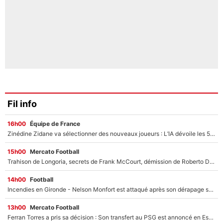
Fil info
16h00
Équipe de France
Zinédine Zidane va sélectionner des nouveaux joueurs : L’IA dévoile les 5 cracks qui pourraient rapidement le rejoindre en équipe de France !
15h00
Mercato Football
Trahison de Longoria, secrets de Frank McCourt, démission de Roberto De Zerbi : Medhi Benatia se lâche sur son départ de l'OM et fait d'importantes révélations
14h00
Football
Incendies en Gironde - Nelson Monfort est attaqué après son dérapage sur CNews : «Et lui, il prend combien pour parler dans un studio climatisé?»
13h00
Mercato Football
Ferran Torres a pris sa décision : Son transfert au PSG est annoncé en Espagne !