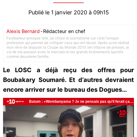
Publié le 1 janvier 2020 à 09h15
Alexis Bernard
-
Rédacteur en chef
Footballeur presque raté, j’ai choisi le journalisme car c’est l’unique
profession qui permet de critiquer ceux qui ont réussi. Après avoir réalisé
mon rêve de disputer la Coupe du Monde 2010 (en tribune de presse), je
vis de ma passion avec le mercato et les grands événements sportifs
comme deuxième famille.
Le LOSC a déjà reçu des offres pour
Boubakary Soumaré. Et d’autres devraient
encore arriver sur le bureau des Dogues…