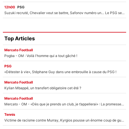
12h00
PSG
Suzuki recruté, Chevalier veut se battre, Safonov numéro un… Le PSG se lance encore dans un gros chantier pour le poste de gardien de but
Top Articles
Mercato Football
Pogba - OM : Voilà l'homme qui a tout gâché !
PSG
«Détester à vie», Stéphane Guy dans une embrouille à cause du PSG !
Mercato Football
Kylian Mbappé, un transfert obligatoire cet été ?
Mercato Football
Mercato - OM - «Dès que je prends un club, je t’appellerai» : La promesse de Marcelino au moment de claquer la porte
Tennis
Victime de racisme contre Murray, Kyrgios pousse un énorme coup de gueule !