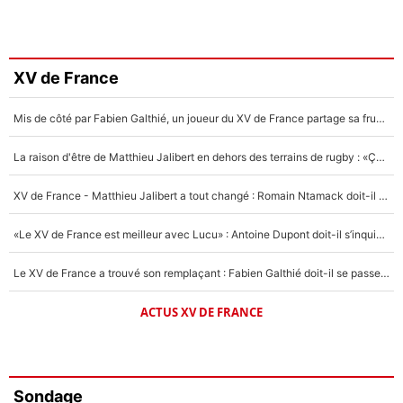
XV de France
Mis de côté par Fabien Galthié, un joueur du XV de France partage sa frustration : «ils ne me l’ont pas dit tout de suite»
La raison d'être de Matthieu Jalibert en dehors des terrains de rugby : «Ça m'atteint autant que si tu touches à un membre de ma famille»
XV de France - Matthieu Jalibert a tout changé : Romain Ntamack doit-il s’inquiéter pour sa place à un an de la Coupe du monde ?
«Le XV de France est meilleur avec Lucu» : Antoine Dupont doit-il s’inquiéter pour sa place ?
Le XV de France a trouvé son remplaçant : Fabien Galthié doit-il se passer d'Antoine Dupont ?
ACTUS XV DE FRANCE
Sondage