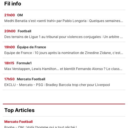
Fil info
21h00
OM
Medhi Benatia s'est «senti trahi» par Pablo Longoria : Quelques semaines après son départ, l'ancien directeur de football de l'OM règle ses comptes
20h00
Football
Des terrains de Ligue 1 au tribunal pour violences conjugales : Un arbitre français encourt une peine de 18 mois de prison !
19h00
Équipe de France
Equipe de France : 10 jours après la nomination de Zinedine Zidane, c'est au tour de son fils de prendre un nouveau départ !
18h15
Formule1
Max Verstappen, Lewis Hamilton… et bientôt Fernando Alonso ? Le classement des pilotes les mieux payés en Formule 1 risque de changer !
17h50
Mercato Football
EXCLU - Mercato - PSG : Bradley Barcola trop cher pour Liverpool
Top Articles
Mercato Football
Pogba - OM : Voilà l'homme qui a tout gâché !