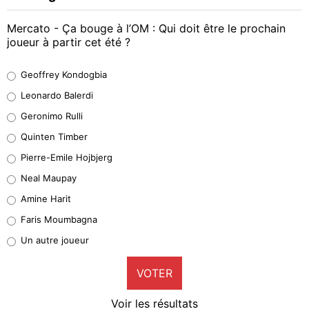
Mercato - Ça bouge à l’OM : Qui doit être le prochain
joueur à partir cet été ?
Geoffrey Kondogbia
Geoffrey Kondogbia
38%
Leonardo Balerdi
Leonardo Balerdi
Geronimo Rulli
32%
Quinten Timber
Geronimo Rulli
Pierre-Emile Hojbjerg
5%
Neal Maupay
Quinten Timber
Amine Harit
1%
Faris Moumbagna
Pierre-Emile Hojbjerg
Un autre joueur
9%
VOTER
Neal Maupay
4%
Voir les résultats