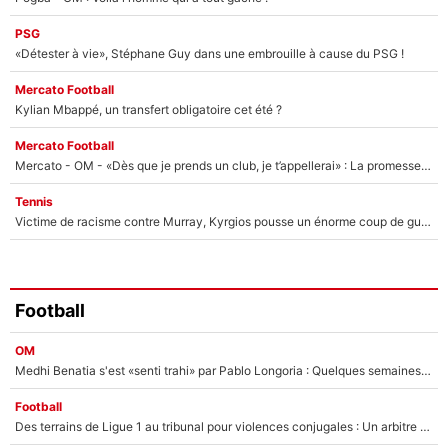
PSG
«Détester à vie», Stéphane Guy dans une embrouille à cause du PSG !
Mercato Football
Kylian Mbappé, un transfert obligatoire cet été ?
Mercato Football
Mercato - OM - «Dès que je prends un club, je t’appellerai» : La promesse de Marcelino au moment de claquer la porte
Tennis
Victime de racisme contre Murray, Kyrgios pousse un énorme coup de gueule !
Football
OM
Medhi Benatia s'est «senti trahi» par Pablo Longoria : Quelques semaines après son départ, l'ancien directeur de football de l'OM règle ses comptes
Football
Des terrains de Ligue 1 au tribunal pour violences conjugales : Un arbitre français encourt une peine de 18 mois de prison !