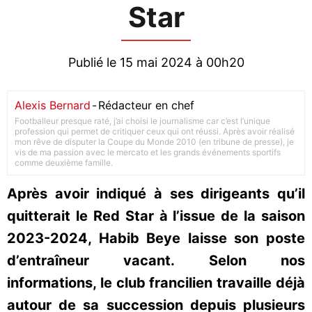
Star
Publié le 15 mai 2024 à 00h20
Alexis Bernard
-
Rédacteur en chef
Footballeur presque raté, j’ai choisi le journalisme car c’est l’unique
profession qui permet de critiquer ceux qui ont réussi. Après avoir réalisé
mon rêve de disputer la Coupe du Monde 2010 (en tribune de presse), je
vis de ma passion avec le mercato et les grands événements sportifs
comme deuxième famille.
Après avoir indiqué à ses dirigeants qu’il
quitterait le Red Star à l’issue de la saison
2023-2024, Habib Beye laisse son poste
d’entraîneur vacant. Selon nos
informations, le club francilien travaille déjà
autour de sa succession depuis plusieurs