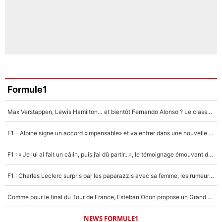
Formule1
Max Verstappen, Lewis Hamilton… et bientôt Fernando Alonso ? Le classement des pilotes les mieux payés en Formule 1 risque de changer !
F1 - Alpine signe un accord «impensable» et va entrer dans une nouvelle dimension : Grande nouvelle pour Pierre Gasly !
F1 : « Je lui ai fait un câlin, puis j’ai dû partir...», le témoignage émouvant de Max Verstappen sur sa fille
F1 : Charles Leclerc surpris par les paparazzis avec sa femme, les rumeurs étaient vraies !
Comme pour le final du Tour de France, Esteban Ocon propose un Grand Prix de Formule 1 à Paris : «Autour de l’Arc de Triomphe, ce serait génial» !
NEWS FORMULE1