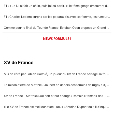
F1 : « Je lui ai fait un câlin, puis j’ai dû partir...», le témoignage émouvant de Max Verstappen sur sa fille
F1 : Charles Leclerc surpris par les paparazzis avec sa femme, les rumeurs étaient vraies !
Comme pour le final du Tour de France, Esteban Ocon propose un Grand Prix de Formule 1 à Paris : «Autour de l’Arc de Triomphe, ce serait génial» !
NEWS FORMULE1
XV de France
Mis de côté par Fabien Galthié, un joueur du XV de France partage sa frustration : «ils ne me l’ont pas dit tout de suite»
La raison d'être de Matthieu Jalibert en dehors des terrains de rugby : «Ça m'atteint autant que si tu touches à un membre de ma famille»
XV de France - Matthieu Jalibert a tout changé : Romain Ntamack doit-il s’inquiéter pour sa place à un an de la Coupe du monde ?
«Le XV de France est meilleur avec Lucu» : Antoine Dupont doit-il s’inquiéter pour sa place ?