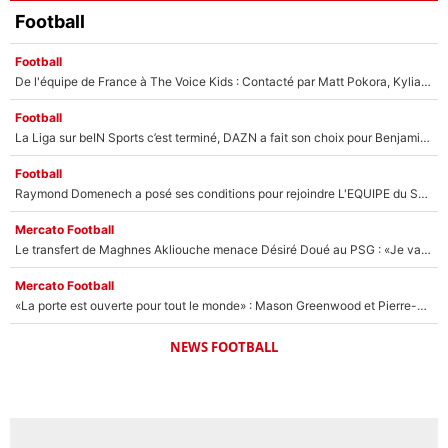
Football
Football
De l'équipe de France à The Voice Kids : Contacté par Matt Pokora, Kylian Mbappé a accepté de jouer un rôle inédit sur TF1 !
Football
La Liga sur beIN Sports c’est terminé, DAZN a fait son choix pour Benjamin Da Silva et Omar Da Fonseca !
Football
Raymond Domenech a posé ses conditions pour rejoindre L'EQUIPE du Soir : Il refuse de faire l'émission avec un autre chroniqueur !
Mercato Football
Le transfert de Maghnes Akliouche menace Désiré Doué au PSG : «Je valide à 200%»
Mercato Football
«La porte est ouverte pour tout le monde» : Mason Greenwood et Pierre-Emerick Aubameyang ont quitté l'OM, Amine Gouiri balance sur la suite du mercato et sur la réaction du vestiaire !
NEWS FOOTBALL