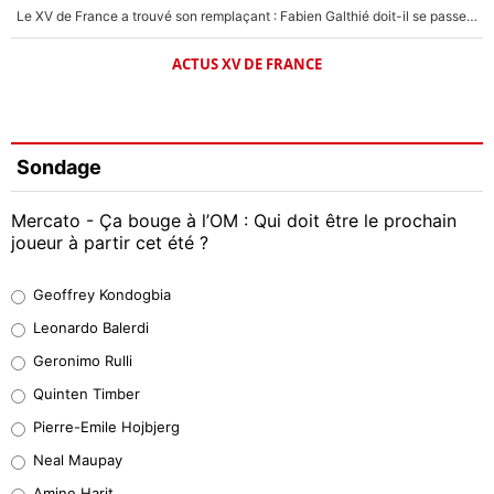
Le XV de France a trouvé son remplaçant : Fabien Galthié doit-il se passer d'Antoine Dupont ?
ACTUS XV DE FRANCE
Sondage
Mercato - Ça bouge à l’OM : Qui doit être le prochain
joueur à partir cet été ?
Geoffrey Kondogbia
Geoffrey Kondogbia
38%
Leonardo Balerdi
Leonardo Balerdi
Geronimo Rulli
32%
Quinten Timber
Geronimo Rulli
Pierre-Emile Hojbjerg
5%
Neal Maupay
Quinten Timber
Amine Harit