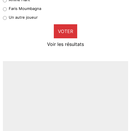
1%
Faris Moumbagna
Pierre-Emile Hojbjerg
Un autre joueur
9%
VOTER
Neal Maupay
4%
Voir les résultats
Amine Harit
3%
Faris Moumbagna
4%
Un autre joueur
5%
1666 personnes ont participé aux votes.