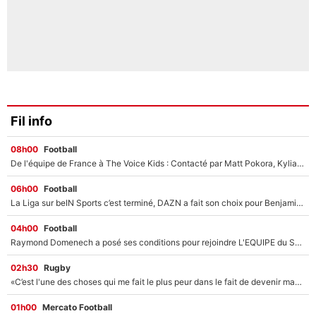
Fil info
08h00
Football
De l'équipe de France à The Voice Kids : Contacté par Matt Pokora, Kylian Mbappé a accepté de jouer un rôle inédit sur TF1 !
06h00
Football
La Liga sur beIN Sports c’est terminé, DAZN a fait son choix pour Benjamin Da Silva et Omar Da Fonseca !
04h00
Football
Raymond Domenech a posé ses conditions pour rejoindre L'EQUIPE du Soir : Il refuse de faire l'émission avec un autre chroniqueur !
02h30
Rugby
«C’est l'une des choses qui me fait le plus peur dans le fait de devenir maman» : En couple avec Antoine Dupont, Iris Mittenaere s'inquiète déjà pour ses futurs enfants !
01h00
Mercato Football