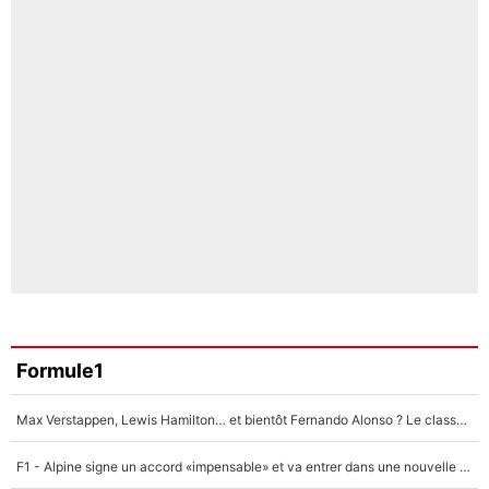
Formule1
Max Verstappen, Lewis Hamilton… et bientôt Fernando Alonso ? Le classement des pilotes les mieux payés en Formule 1 risque de changer !
F1 - Alpine signe un accord «impensable» et va entrer dans une nouvelle dimension : Grande nouvelle pour Pierre Gasly !