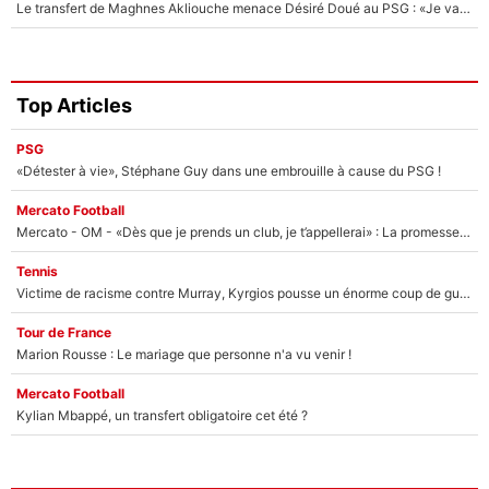
Le transfert de Maghnes Akliouche menace Désiré Doué au PSG : «Je valide à 200%»
Top Articles
PSG
«Détester à vie», Stéphane Guy dans une embrouille à cause du PSG !
Mercato Football
Mercato - OM - «Dès que je prends un club, je t’appellerai» : La promesse de Marcelino au moment de claquer la porte
Tennis
Victime de racisme contre Murray, Kyrgios pousse un énorme coup de gueule !
Tour de France
Marion Rousse : Le mariage que personne n'a vu venir !
Mercato Football
Kylian Mbappé, un transfert obligatoire cet été ?